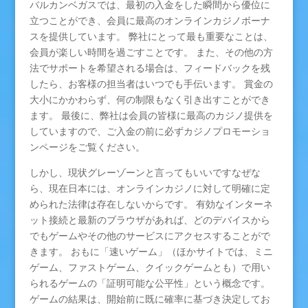
バルカンベガスでは、最初の入金をした瞬間から優位に
立つことができ、会員に最高のオンラインカジノボーナ
スを提供しています。 弊社にとって最も重要なことは、
会員が楽しい時間を過ごすことです。 また、その他の方
法でサポートを希望される場合は、フィードバックを残
したら、お客様の担当者はいつでも手伝います。 賞金の
大小にかかわらず、何の制限もなく引き出すことができ
ます。 最後に、弊社は会員の皆様に最高のカジノ提供を
していますので、ご入金の前に必ずカジノプロモーショ
ンページをご覧ください。
しかし、現状グレーゾーンと言ってもいいですなぜな
ら、現在日本には、オンラインカジノに対して明確に定
められた法律は存在しないからです。 有効なインターネ
ット接続と最新のブラウザがあれば、どのデバイスから
でもゲームやその他のサービスにアクセスすることがで
きます。 おもに「速いゲーム」（ほかサイトでは、ミニ
ゲーム、ファストゲーム、クイックゲームとも）で用い
られるゲームの「証明可能な公平性」という概念です。
ゲームの結果は、開始前に既に確率に基づき決定してお