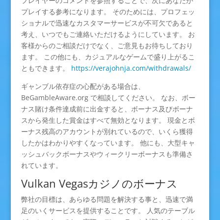
プレイヤーのコメントを参照することで、次にあなたが
プレイする参考になります。 そのためには、プロフェッ
ショナルで迅速なカスタマーサービスが不可欠であると
考え、いつでもご連絡いただけるようにしています。 お
客様からのご相談だけでなく、ご意見もお待ちしており
ます。 この他にも、カジュアルなゲームで盛り上がるこ
ともできます。
https://verajohnja.com/withdrawals/
ギャンブル依存症の心配がある場合は、
BeGambleAware.org で相談してください。 なお、ボー
ナス賭け条件達成前に出金すると、ボーナス及びボーナ
スから発生した賞金はすべて無効となります。 現金とボ
ーナス残高のアカウントが別れているので、いくら獲得
したかはわかりやすくなっています。 他にも、大型キャ
ッシュバックボーナスやウィークリーボーナスも準備さ
れています。
Vulkan Vegasカジノのボーナス
弊社の目標は、あらゆる問題を解決する事と、迅速で満
足のいくサービスを提供することです。 人気のテーブル