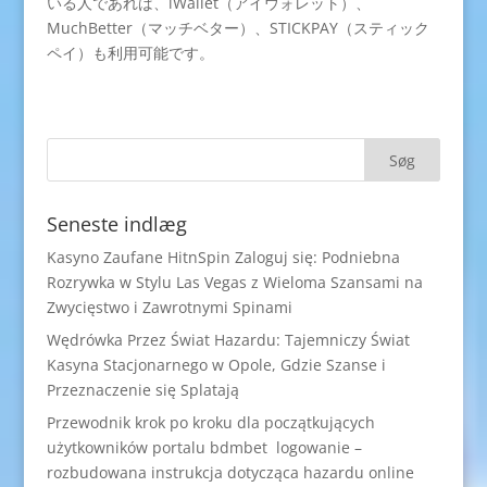
いる人であれば、iWallet（アイウォレット）、
MuchBetter（マッチベター）、STICKPAY（スティック
ペイ）も利用可能です。
Seneste indlæg
Kasyno Zaufane HitnSpin Zaloguj się: Podniebna
Rozrywka w Stylu Las Vegas z Wieloma Szansami na
Zwycięstwo i Zawrotnymi Spinami
Wędrówka Przez Świat Hazardu: Tajemniczy Świat
Kasyna Stacjonarnego w Opole, Gdzie Szanse i
Przeznaczenie się Splatają
Przewodnik krok po kroku dla początkujących
użytkowników portalu bdmbet logowanie –
rozbudowana instrukcja dotycząca hazardu online