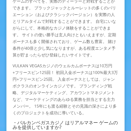
ゲームのすべてを、実際のディーラーと対戦することが
できます。 ブラックジャックとルーレットの多くのバリ
エーション（およびクラシックバージョン）を実際の人
とリアルタイムで対戦することができます。 自宅にいな
がらにして、本格的なカジノ体験をすることができま
す。 サイトの使い勝手は玄人向けともいえますが、定期
ボーナスも多く開催されており、ゲーム数も豊富。 賭け
条件が40倍と少し気になりますが、ある程度エンタメ予
算が貯まったらぜひ登録したいサイトです。
VULKAN VEGASカジノのウェルカムボーナスは10万円
+フリースピン125回！ 初回入金ボーナスは100%最大3万
円+フリースピン25回。 入金ボーナスとしては、ジャン
ボクラスのオンラインカジノです。 ブランディング戦
略、デジタルマーケティング、アカウントマネジメント
など、マーケティングのあらゆる業務を担当とする主力
メンバー。 15年にも渡る経験とその見識の深さにより多
くのプロジェクトを成功に導いている。
・バルカンベガスカジノ はリアルマネー ゲームの
みを提供していますか?