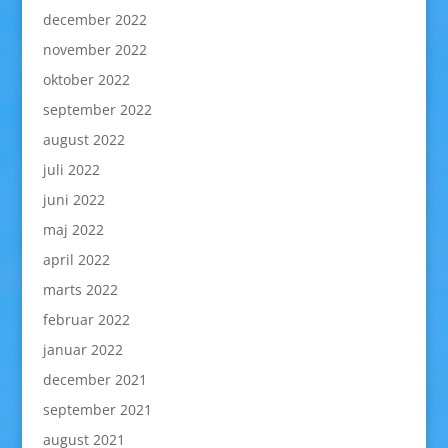
december 2022
november 2022
oktober 2022
september 2022
august 2022
juli 2022
juni 2022
maj 2022
april 2022
marts 2022
februar 2022
januar 2022
december 2021
september 2021
august 2021