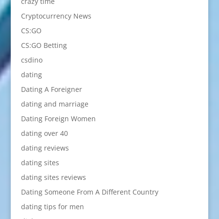
crazy time
Cryptocurrency News
CS:GO
CS:GO Betting
csdino
dating
Dating A Foreigner
dating and marriage
Dating Foreign Women
dating over 40
dating reviews
dating sites
dating sites reviews
Dating Someone From A Different Country
dating tips for men