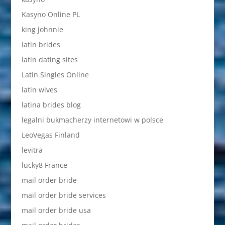
Kasyno Online PL
king johnnie
latin brides
latin dating sites
Latin Singles Online
latin wives
latina brides blog
legalni bukmacherzy internetowi w polsce
LeoVegas Finland
levitra
lucky8 France
mail order bride
mail order bride services
mail order bride usa