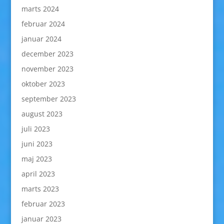
marts 2024
februar 2024
januar 2024
december 2023
november 2023
oktober 2023
september 2023
august 2023
juli 2023
juni 2023
maj 2023
april 2023
marts 2023
februar 2023
januar 2023