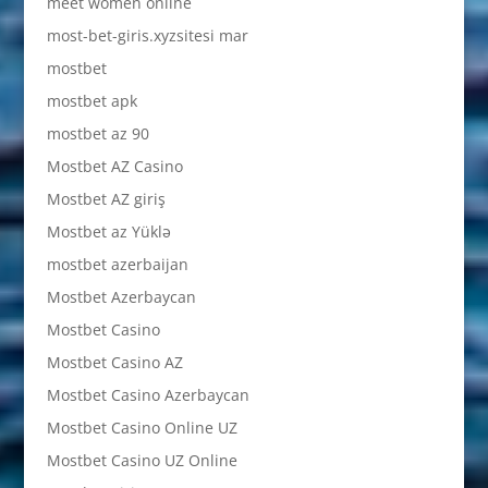
meet women online
most-bet-giris.xyzsitesi mar
mostbet
mostbet apk
mostbet az 90
Mostbet AZ Casino
Mostbet AZ giriş
Mostbet az Yüklə
mostbet azerbaijan
Mostbet Azerbaycan
Mostbet Casino
Mostbet Casino AZ
Mostbet Casino Azerbaycan
Mostbet Casino Online UZ
Mostbet Casino UZ Online