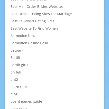
Best Mail Order Brides Websites
Best Online Dating Sites For Marriage
Best Reviewed Dating Sites
Best Website To Find Women
Betmotion brazil
Betmotion Casino Basil
Betpark
Bettilt
Bettilt giris
bh feb
bht2
bizzo casino
blog
board games guide
book of ra