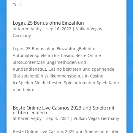
Test...
Login, 25 Bonus ohne Einzahlun
af
Karen Vejby
|
sep 16, 2022
|
Vulkan Vegas
Germany
Login, 25 Bonus ohne EinzahlungBeliebte
Automatenspiele im Ice Casino Beste Online
SlotsContentZahlungsmethoden und
KundendienstICE Casino beitreten und spannende
Slot spielen!Ein Willkommensbonus in Casino
IceSpielen Sie die besten Spielautomaten SpieleKann
man beim...
Beste Online Live Casinos 2023 und Spiele mit
echten Dealern
af
Karen Vejby
|
sep 4, 2022
|
Vulkan Vegas Germany
Beste Online Live Casinos 2023 und Spiele mit echten