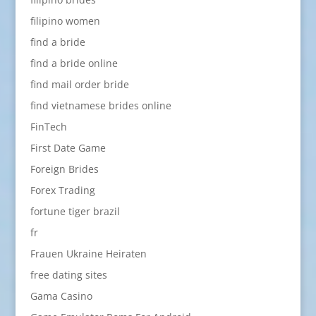
filipino women
find a bride
find a bride online
find mail order bride
find vietnamese brides online
FinTech
First Date Game
Foreign Brides
Forex Trading
fortune tiger brazil
fr
Frauen Ukraine Heiraten
free dating sites
Gama Casino