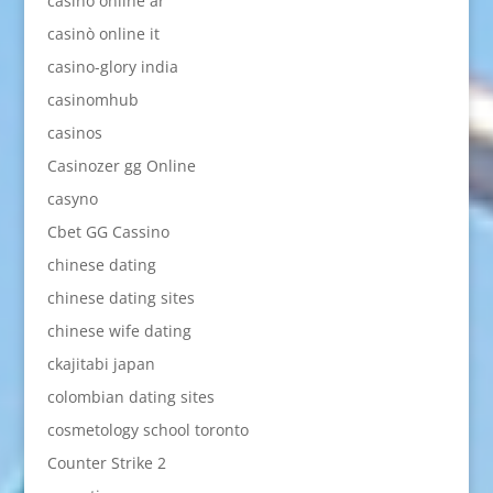
casino online ar
casinò online it
casino-glory india
casinomhub
casinos
Casinozer gg Online
casyno
Cbet GG Cassino
chinese dating
chinese dating sites
chinese wife dating
ckajitabi japan
colombian dating sites
cosmetology school toronto
Counter Strike 2