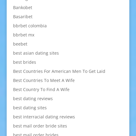
Bankobet
Basaribet
bbrbet colombia
bbrbet mx
beebet
best asian dating sites
best brides
Best Countries For American Men To Get Laid
Best Countries To Meet A Wife
Best Country To Find A Wife
best dating reviews
best dating sites
best interracial dating reviews
best mail order bride sites
best mail order brides