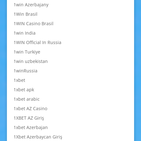
1win Azerbajany
1Win Brasil
1WIN Casino Brasil
1win India
1WIN Official In Russia
1win Turkiye
1win uzbekistan
1winRussia
1xbet
1xbet apk
1xbet arabic
1xbet AZ Casino
1XBET AZ Giriş
1xbet Azerbajan
1Xbet Azerbaycan Giriş