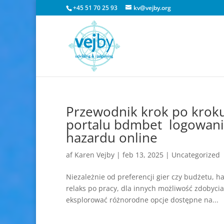
+45 51 70 25 93
kv@vejby.org
Przewodnik krok po kroku
portalu bdmbet logowanie
hazardu online
af
Karen Vejby
|
feb 13, 2025
|
Uncategorized
Niezależnie od preferencji gier czy budżetu, ha
relaks po pracy, dla innych możliwość zdobyc
eksplorować różnorodne opcje dostępne na...