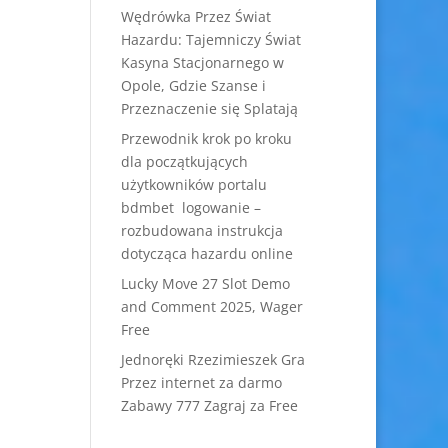
Wędrówka Przez Świat
Hazardu: Tajemniczy Świat
Kasyna Stacjonarnego w
Opole, Gdzie Szanse i
Przeznaczenie się Splatają
Przewodnik krok po kroku
dla początkujących
użytkowników portalu
bdmbet logowanie –
rozbudowana instrukcja
dotycząca hazardu online
Lucky Move 27 Slot Demo
and Comment 2025, Wager
Free
Jednoręki Rzezimieszek Gra
Przez internet za darmo
Zabawy 777 Zagraj za Free