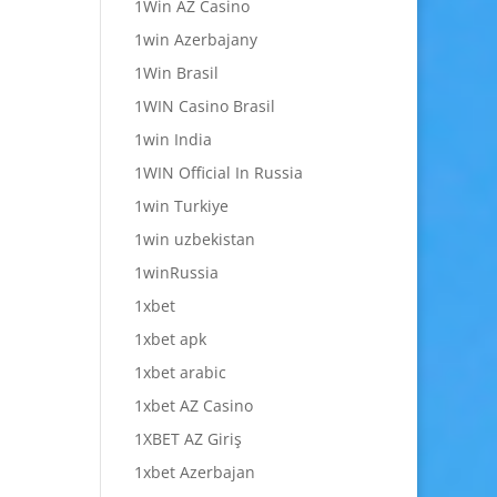
1Win AZ Casino
1win Azerbajany
1Win Brasil
1WIN Casino Brasil
1win India
1WIN Official In Russia
1win Turkiye
1win uzbekistan
1winRussia
1xbet
1xbet apk
1xbet arabic
1xbet AZ Casino
1XBET AZ Giriş
1xbet Azerbajan