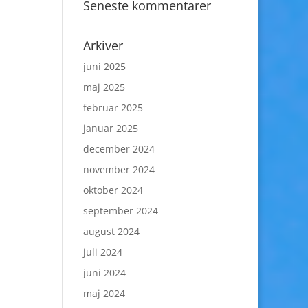
Seneste kommentarer
Arkiver
juni 2025
maj 2025
februar 2025
januar 2025
december 2024
november 2024
oktober 2024
september 2024
august 2024
juli 2024
juni 2024
maj 2024