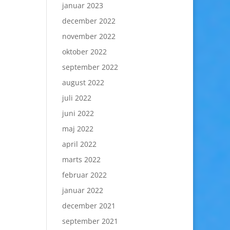
januar 2023
december 2022
november 2022
oktober 2022
september 2022
august 2022
juli 2022
juni 2022
maj 2022
april 2022
marts 2022
februar 2022
januar 2022
december 2021
september 2021