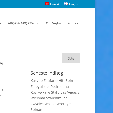
Dansk
English
e
APQP & APQP4Wind
Om Vejby
Kontakt
a
Seneste indlæg
Kasyno Zaufane HitnSpin
Zaloguj się: Podniebna
na
Rozrywka w Stylu Las Vegas z
o
Wieloma Szansami na
Zwycięstwo i Zawrotnymi
Spinami