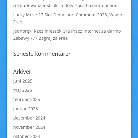
rozbudowana instrukcja dotycząca hazardu online
Lucky Move 27 Slot Demo and Comment 2025, Wager
Free
Jednoręki Rzezimieszek Gra Przez internet za darmo
Zabawy 777 Zagraj za Free
Seneste kommentarer
Arkiver
juni 2025
maj 2025
februar 2025
januar 2025
december 2024
november 2024
oktober 2024