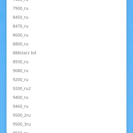
7900_ru
8450_ru
8470_ru
8600_ru
8800_ru
888starz bd
8930_ru
9080_ru
9200_ru
9200_ru2
9400_ru
9460_ru
9500_2ru
9500_3ru
9560_ru