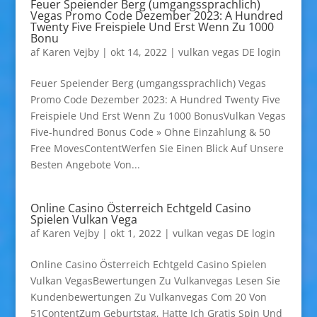
Feuer Speiender Berg (umgangssprachlich)
Vegas Promo Code Dezember 2023: A Hundred
Twenty Five Freispiele Und Erst Wenn Zu 1000
Bonu
af
Karen Vejby
|
okt 14, 2022
|
vulkan vegas DE login
Feuer Speiender Berg (umgangssprachlich) Vegas
Promo Code Dezember 2023: A Hundred Twenty Five
Freispiele Und Erst Wenn Zu 1000 BonusVulkan Vegas
Five-hundred Bonus Code » Ohne Einzahlung & 50
Free MovesContentWerfen Sie Einen Blick Auf Unsere
Besten Angebote Von...
Online Casino Österreich Echtgeld Casino
Spielen Vulkan Vega
af
Karen Vejby
|
okt 1, 2022
|
vulkan vegas DE login
Online Casino Österreich Echtgeld Casino Spielen
Vulkan VegasBewertungen Zu Vulkanvegas Lesen Sie
Kundenbewertungen Zu Vulkanvegas Com 20 Von
51ContentZum Geburtstag, Hatte Ich Gratis Spin Und