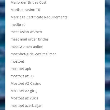
Mailorder Brides Cost
Maribet casino TR
Marriage Certificate Requirements
medbrat
meet Asian women
meet mail order brides
meet women online
most-bet-giris.xyzsitesi mar
mostbet
mostbet apk
mostbet az 90
Mostbet AZ Casino
Mostbet AZ giriş
Mostbet az Yüklə
mostbet azerbaijan