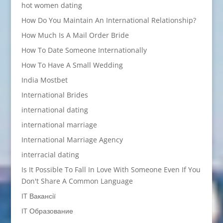
hot women dating
How Do You Maintain An International Relationship?
How Much Is A Mail Order Bride
How To Date Someone Internationally
How To Have A Small Wedding
India Mostbet
International Brides
international dating
international marriage
International Marriage Agency
interracial dating
Is It Possible To Fall In Love With Someone Even If You
Don't Share A Common Language
IT Вакансії
IT Образование