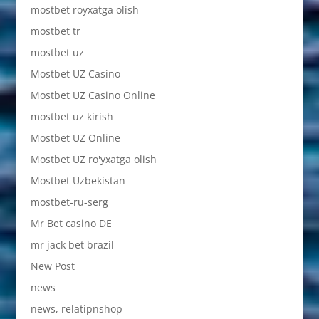
mostbet royxatga olish
mostbet tr
mostbet uz
Mostbet UZ Casino
Mostbet UZ Casino Online
mostbet uz kirish
Mostbet UZ Online
Mostbet UZ ro'yxatga olish
Mostbet Uzbekistan
mostbet-ru-serg
Mr Bet casino DE
mr jack bet brazil
New Post
news
news, relatipnshop