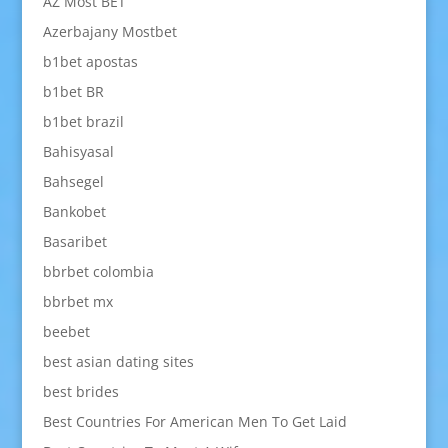
AZ Most BET
Azerbajany Mostbet
b1bet apostas
b1bet BR
b1bet brazil
Bahisyasal
Bahsegel
Bankobet
Basaribet
bbrbet colombia
bbrbet mx
beebet
best asian dating sites
best brides
Best Countries For American Men To Get Laid