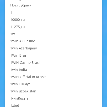
! Без рубрики
1
10000_ru
11275_ru
1w
1Win AZ Casino
1win Azerbajany
1Win Brasil
1WIN Casino Brasil
1win India
1WIN Official In Russia
1win Turkiye
1win uzbekistan
1winRussia
1xbet