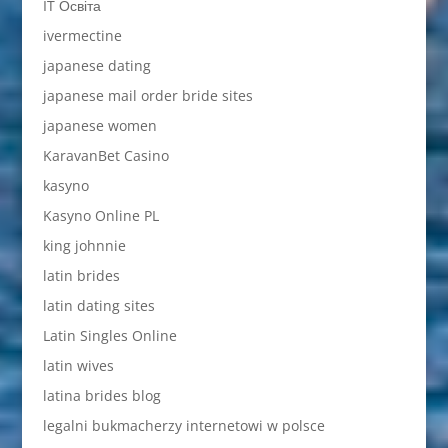
IT Освіта
ivermectine
japanese dating
japanese mail order bride sites
japanese women
KaravanBet Casino
kasyno
Kasyno Online PL
king johnnie
latin brides
latin dating sites
Latin Singles Online
latin wives
latina brides blog
legalni bukmacherzy internetowi w polsce