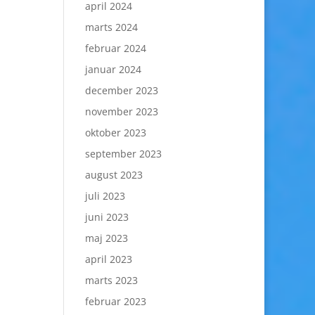
april 2024
marts 2024
februar 2024
januar 2024
december 2023
november 2023
oktober 2023
september 2023
august 2023
juli 2023
juni 2023
maj 2023
april 2023
marts 2023
februar 2023