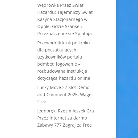
Wędrówka Przez Świat
Hazardu: Tajemniczy Świat
Kasyna Stacjonarnego w
Opole, Gdzie Szanse i
Przeznaczenie się Splatają
Przewodnik krok po kroku
dla początkujących
użytkowników portalu
bdmbet logowanie –
rozbudowana instrukcja
dotycząca hazardu online
Lucky Move 27 Slot Demo
and Comment 2025, Wager
Free
Jednoręki Rzezimieszek Gra
Przez internet za darmo
Zabawy 777 Zagraj za Free