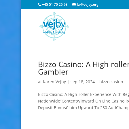
+45 51 70 25 93
kv@vejby.org
Bizzo Casino: A High-roll
Gambler
af
Karen Vejby
|
sep 18, 2024
|
bizzo casino
Bizzo Casino: A High-roller Experience With 
Nationwide”ContentWinward On Line Casino Re
Deposit BonusClaim Upward To 250 AudChampio