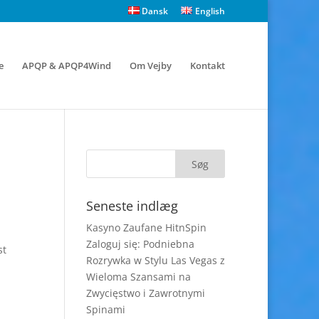
Dansk
English
e
APQP & APQP4Wind
Om Vejby
Kontakt
Seneste indlæg
Kasyno Zaufane HitnSpin
Zaloguj się: Podniebna
st
Rozrywka w Stylu Las Vegas z
Wieloma Szansami na
Zwycięstwo i Zawrotnymi
Spinami