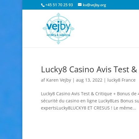
+45 51 70 25 93
kv@vejby.org
Lucky8 Casino Avis Test &
af
Karen Vejby
|
aug 13, 2022
|
lucky8 France
Lucky8 Casino Avis Test & Critique + Bonus de
sécurité du casino en ligne Lucky8Les Bonus su
expertsLucky8LUCKY8 ET CRESUS ! Le même...