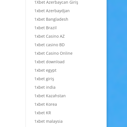
1Xbet Azerbaycan Giriş
1xbet Azerbaydjan
1xbet Bangladesh
1xbet Brazil
1xbet Casino AZ
1xbet casino BD
1xbet Casino Online
1xbet download
1xbet egypt
1xbet giriş
1xbet india
1xbet Kazahstan
1xbet Korea
1xbet KR
1xbet malaysia