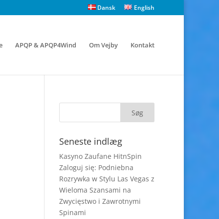
Dansk
English
e
APQP & APQP4Wind
Om Vejby
Kontakt
Seneste indlæg
Kasyno Zaufane HitnSpin
Zaloguj się: Podniebna
Rozrywka w Stylu Las Vegas z
Wieloma Szansami na
Zwycięstwo i Zawrotnymi
Spinami