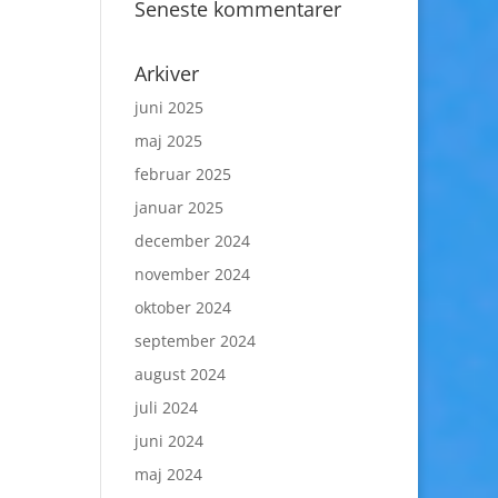
Seneste kommentarer
Arkiver
juni 2025
maj 2025
februar 2025
januar 2025
december 2024
november 2024
oktober 2024
september 2024
august 2024
juli 2024
juni 2024
maj 2024