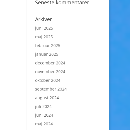
Seneste kommentarer
Arkiver
juni 2025
maj 2025
februar 2025
januar 2025
december 2024
november 2024
oktober 2024
september 2024
august 2024
juli 2024
juni 2024
maj 2024