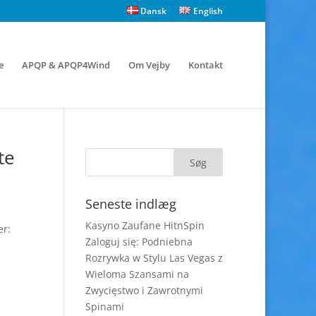
Dansk
English
e
APQP & APQP4Wind
Om Vejby
Kontakt
te
Seneste indlæg
Kasyno Zaufane HitnSpin
er:
Zaloguj się: Podniebna
Rozrywka w Stylu Las Vegas z
Wieloma Szansami na
Zwycięstwo i Zawrotnymi
Spinami