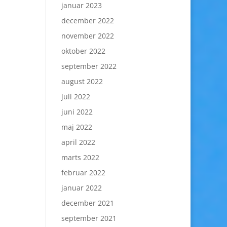
januar 2023
december 2022
november 2022
oktober 2022
september 2022
august 2022
juli 2022
juni 2022
maj 2022
april 2022
marts 2022
februar 2022
januar 2022
december 2021
september 2021