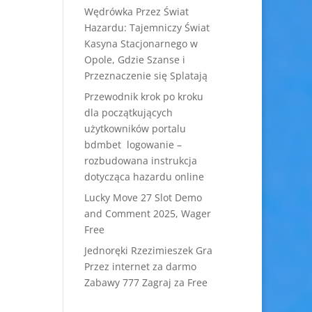
Wędrówka Przez Świat
Hazardu: Tajemniczy Świat
Kasyna Stacjonarnego w
Opole, Gdzie Szanse i
Przeznaczenie się Splatają
Przewodnik krok po kroku
dla początkujących
użytkowników portalu
bdmbet logowanie –
rozbudowana instrukcja
dotycząca hazardu online
Lucky Move 27 Slot Demo
and Comment 2025, Wager
Free
Jednoręki Rzezimieszek Gra
Przez internet za darmo
Zabawy 777 Zagraj za Free