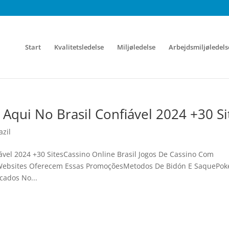
Start
Kvalitetsledelse
Miljøledelse
Arbejdsmiljøledels
Aqui No Brasil Confiável 2024 +30 Si
azil
ável 2024 +30 SitesCassino Online Brasil Jogos De Cassino Com
 Websites Oferecem Essas PromoçõesMetodos De Bidón E SaquePok
cados No...