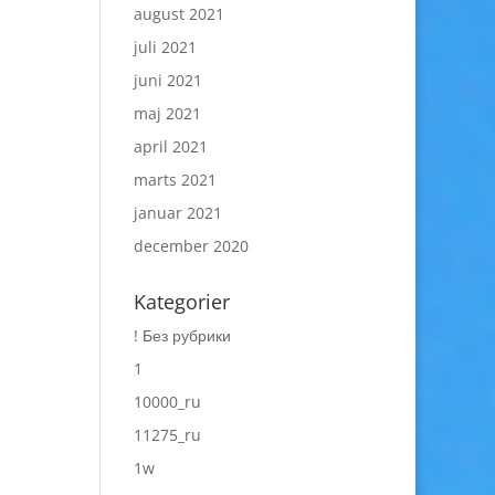
august 2021
juli 2021
juni 2021
maj 2021
april 2021
marts 2021
januar 2021
december 2020
Kategorier
! Без рубрики
1
10000_ru
11275_ru
1w