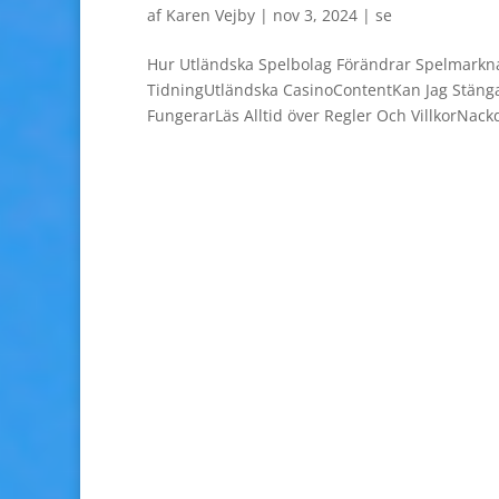
af
Karen Vejby
|
nov 3, 2024
|
se
Hur Utländska Spelbolag Förändrar Spelmarkna
TidningUtländska CasinoContentKan Jag Stänga
FungerarLäs Alltid över Regler Och VillkorNackd