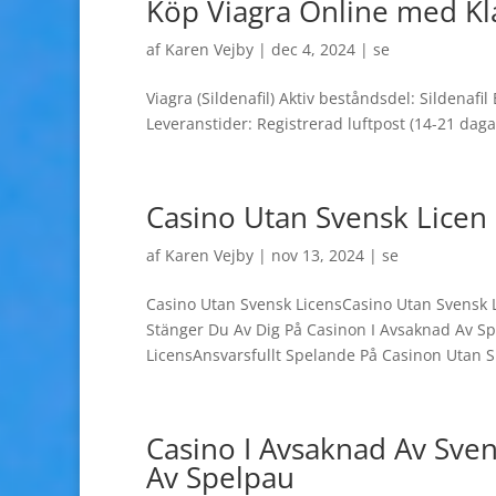
Köp Viagra Online med Kl
af
Karen Vejby
|
dec 4, 2024
|
se
Viagra (Sildenafil​) Aktiv beståndsdel: Sildenaf
Leveranstider: Registrerad luftpost (14-21 daga
Casino Utan Svensk Licen
af
Karen Vejby
|
nov 13, 2024
|
se
Casino Utan Svensk LicensCasino Utan Svensk
Stänger Du Av Dig På Casinon I Avsaknad Av Sp
LicensAnsvarsfullt Spelande På Casinon Utan S
Casino I Avsaknad Av Sven
Av Spelpau