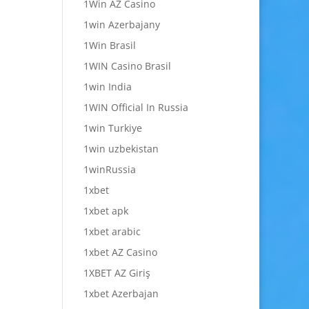
1Win AZ Casino
1win Azerbajany
1Win Brasil
1WIN Casino Brasil
1win India
1WIN Official In Russia
1win Turkiye
1win uzbekistan
1winRussia
1xbet
1xbet apk
1xbet arabic
1xbet AZ Casino
1XBET AZ Giriş
1xbet Azerbajan