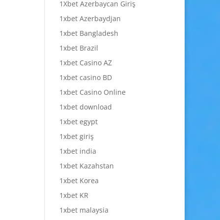
1Xbet Azerbaycan Giriş
1xbet Azerbaydjan
1xbet Bangladesh
1xbet Brazil
1xbet Casino AZ
1xbet casino BD
1xbet Casino Online
1xbet download
1xbet egypt
1xbet giriş
1xbet india
1xbet Kazahstan
1xbet Korea
1xbet KR
1xbet malaysia