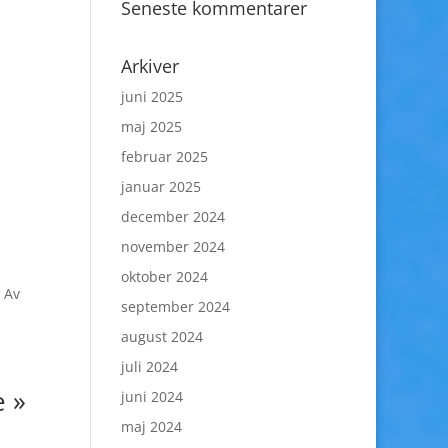
Seneste kommentarer
Arkiver
juni 2025
maj 2025
februar 2025
januar 2025
december 2024
november 2024
oktober 2024
 Av
september 2024
august 2024
juli 2024
 »
juni 2024
maj 2024