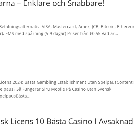
arna – Enklare och Snabbare!
il Betalningsalternativ: VISA, Mastercard, Amex, JCB, Bitcoin, Ethere
r), EMS med spårning (5-9 dagar) Priser från €0.55 Vad är...
 Licens 2024: Bästa Gambling Establishment Utan SpelpausContent
elpaus? Så Fungerar Siru Mobile På Casino Utan Svensk
pelpausBästa...
sk Licens 10 Bästa Casino I Avsaknad