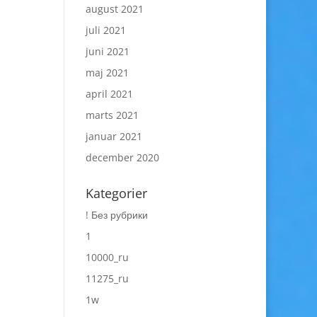
august 2021
juli 2021
juni 2021
maj 2021
april 2021
marts 2021
januar 2021
december 2020
Kategorier
! Без рубрики
1
10000_ru
11275_ru
1w