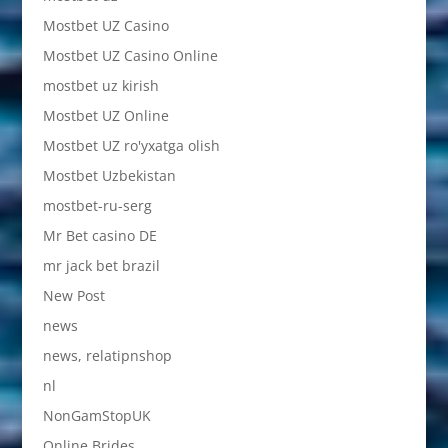
Mostbet UZ Casino
Mostbet UZ Casino Online
mostbet uz kirish
Mostbet UZ Online
Mostbet UZ ro'yxatga olish
Mostbet Uzbekistan
mostbet-ru-serg
Mr Bet casino DE
mr jack bet brazil
New Post
news
news, relatipnshop
nl
NonGamStopUK
Online Brides