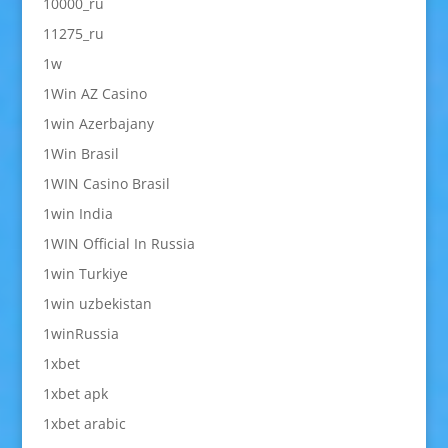
10000_ru
11275_ru
1w
1Win AZ Casino
1win Azerbajany
1Win Brasil
1WIN Casino Brasil
1win India
1WIN Official In Russia
1win Turkiye
1win uzbekistan
1winRussia
1xbet
1xbet apk
1xbet arabic