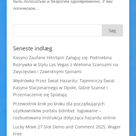
быть полосатым и безрогим одновременно. У вас
логическое...
Seneste indlæg
Kasyno Zaufane HitnSpin Zaloguj się: Podniebna
Rozrywka w Stylu Las Vegas z Wieloma Szansami na
Zwycięstwo i Zawrotnymi Spinami
Wędrówka Przez Świat Hazardu: Tajemniczy Świat
Kasyna Stacjonarnego w Opole, Gdzie Szanse i
Przeznaczenie się Splatają
Przewodnik krok po kroku dla początkujących
użytkowników portalu bdmbet logowanie –
rozbudowana instrukcja dotycząca hazardu online
Lucky Move 27 Slot Demo and Comment 2025, Wager
Free