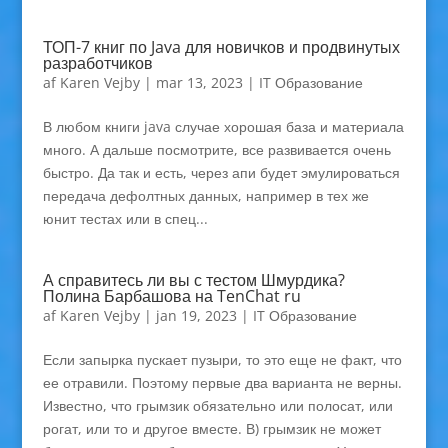
ТОП-7 книг по Java для новичков и продвинутых
разработчиков
af
Karen Vejby
|
mar 13, 2023
|
IT Образование
В любом книги java случае хорошая база и материала
много. А дальше посмотрите, все развивается очень
быстро. Да так и есть, через апи будет эмулироваться
передача дефолтных данных, например в тех же
юнит тестах или в спец...
А справитесь ли вы с тестом Шмурдика?
Полина Барбашова на TenChat ru
af
Karen Vejby
|
jan 19, 2023
|
IT Образование
Если запырка пускает пузыри, то это еще не факт, что
ее отравили. Поэтому первые два варианта не верны.
Известно, что грымзик обязательно или полосат, или
рогат, или то и другое вместе. В) грымзик не может