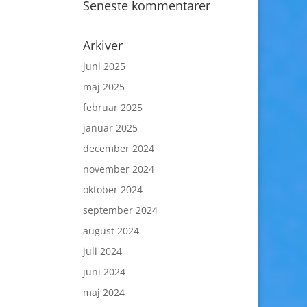
Seneste kommentarer
Arkiver
juni 2025
maj 2025
februar 2025
januar 2025
december 2024
november 2024
oktober 2024
september 2024
august 2024
juli 2024
juni 2024
maj 2024