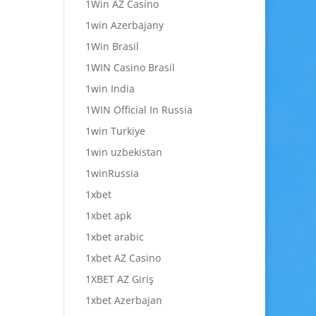
1Win AZ Casino
1win Azerbajany
1Win Brasil
1WIN Casino Brasil
1win India
1WIN Official In Russia
1win Turkiye
1win uzbekistan
1winRussia
1xbet
1xbet apk
1xbet arabic
1xbet AZ Casino
1XBET AZ Giriş
1xbet Azerbajan