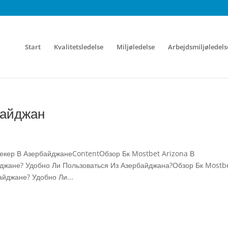
Start
Kvalitetsledelse
Miljøledelse
Arbejdsmiljøledels
байджан
кер В АзербайджанеContentОбзор Бк Mostbet Arizona В
джане? Удобно Ли Пользоваться Из Азербайджана?Обзор Бк Mostb
йджане? Удобно Ли...