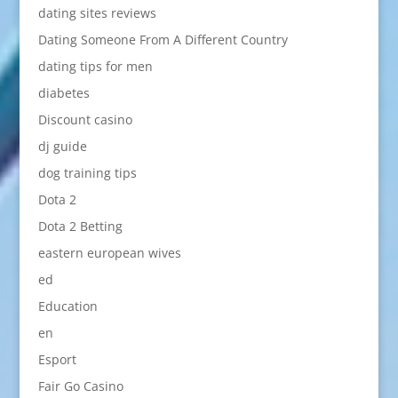
dating sites reviews
Dating Someone From A Different Country
dating tips for men
diabetes
Discount casino
dj guide
dog training tips
Dota 2
Dota 2 Betting
eastern european wives
ed
Education
en
Esport
Fair Go Casino