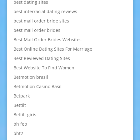
best dating sites
best interracial dating reviews
best mail order bride sites
best mail order brides
Best Mail Order Brides Websites
Best Online Dating Sites For Marriage
Best Reviewed Dating Sites
Best Website To Find Women
Betmotion brazil
Betmotion Casino Basil
Betpark
Bettilt
Bettilt giris
bh feb
bht2