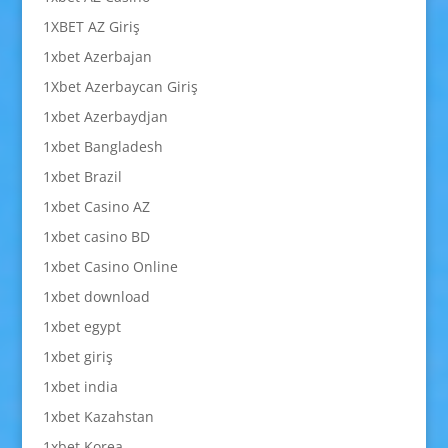
1XBET AZ Giriş
1xbet Azerbajan
1Xbet Azerbaycan Giriş
1xbet Azerbaydjan
1xbet Bangladesh
1xbet Brazil
1xbet Casino AZ
1xbet casino BD
1xbet Casino Online
1xbet download
1xbet egypt
1xbet giriş
1xbet india
1xbet Kazahstan
1xbet Korea