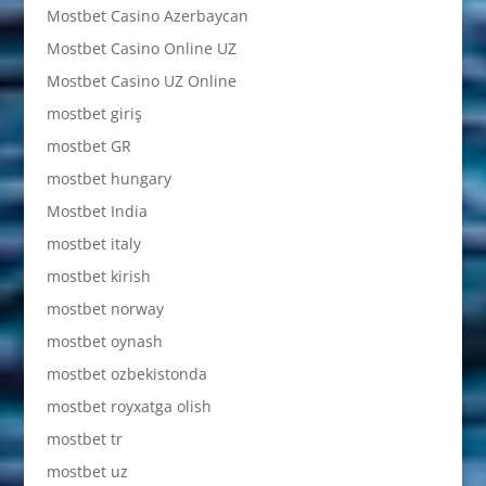
Mostbet Casino Azerbaycan
Mostbet Casino Online UZ
Mostbet Casino UZ Online
mostbet giriş
mostbet GR
mostbet hungary
Mostbet India
mostbet italy
mostbet kirish
mostbet norway
mostbet oynash
mostbet ozbekistonda
mostbet royxatga olish
mostbet tr
mostbet uz