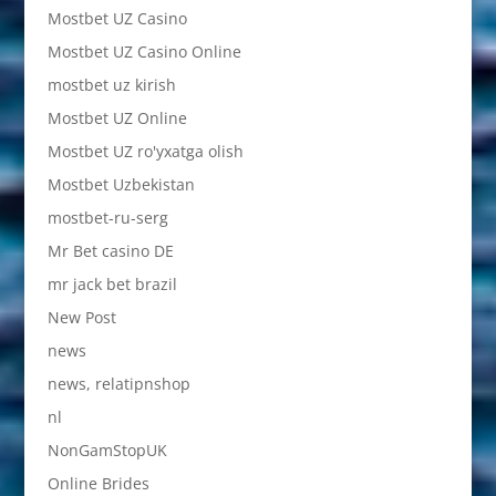
Mostbet UZ Casino
Mostbet UZ Casino Online
mostbet uz kirish
Mostbet UZ Online
Mostbet UZ ro'yxatga olish
Mostbet Uzbekistan
mostbet-ru-serg
Mr Bet casino DE
mr jack bet brazil
New Post
news
news, relatipnshop
nl
NonGamStopUK
Online Brides