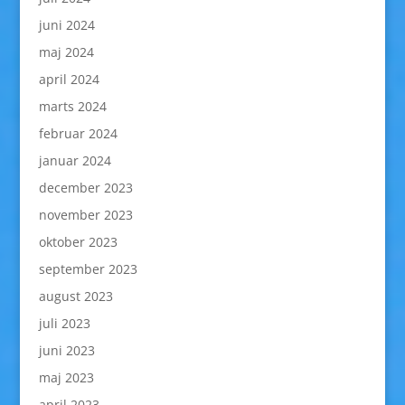
juni 2024
maj 2024
april 2024
marts 2024
februar 2024
januar 2024
december 2023
november 2023
oktober 2023
september 2023
august 2023
juli 2023
juni 2023
maj 2023
april 2023