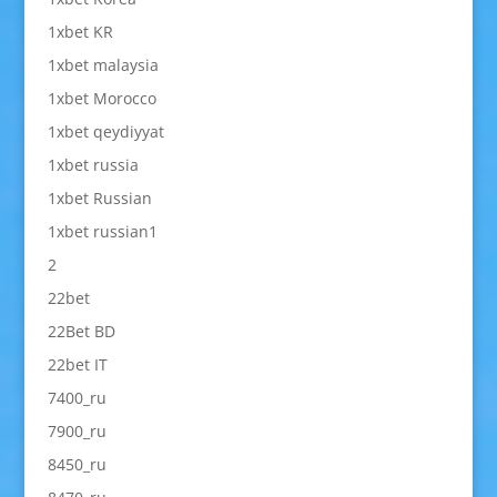
1xbet KR
1xbet malaysia
1xbet Morocco
1xbet qeydiyyat
1xbet russia
1xbet Russian
1xbet russian1
2
22bet
22Bet BD
22bet IT
7400_ru
7900_ru
8450_ru