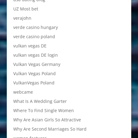
UZ Most bet
verajohn
verde casino hungary
verde casino poland
vulkan vegas DE
vulkan vegas DE login
Vulkan Vegas Germany
Vulkan Vegas Poland
VulkanVegas Poland
webcame
What Is A Wedding Garter
Where To Find Single Women
Why Are Asian Girls So Attractive
Why Are Second Marriages So Hard