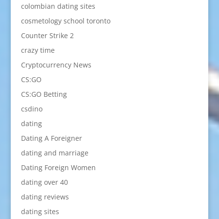
colombian dating sites
cosmetology school toronto
Counter Strike 2
crazy time
Cryptocurrency News
CS:GO
CS:GO Betting
csdino
dating
Dating A Foreigner
dating and marriage
Dating Foreign Women
dating over 40
dating reviews
dating sites