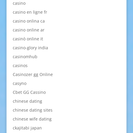
casino
casino en ligne fr
casino onlina ca
casino online ar
casinò online it
casino-glory india
casinomhub
casinos
Casinozer gg Online
casyno
Cbet GG Cassino
chinese dating
chinese dating sites
chinese wife dating
ckajitabi japan