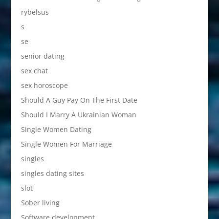
rybelsus
s
se
senior dating
sex chat
sex horoscope
Should A Guy Pay On The First Date
Should I Marry A Ukrainian Woman
Single Women Dating
Single Women For Marriage
singles
singles dating sites
slot
Sober living
Software development