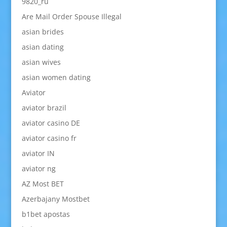
9820_ru
Are Mail Order Spouse Illegal
asian brides
asian dating
asian wives
asian women dating
Aviator
aviator brazil
aviator casino DE
aviator casino fr
aviator IN
aviator ng
AZ Most BET
Azerbajany Mostbet
b1bet apostas