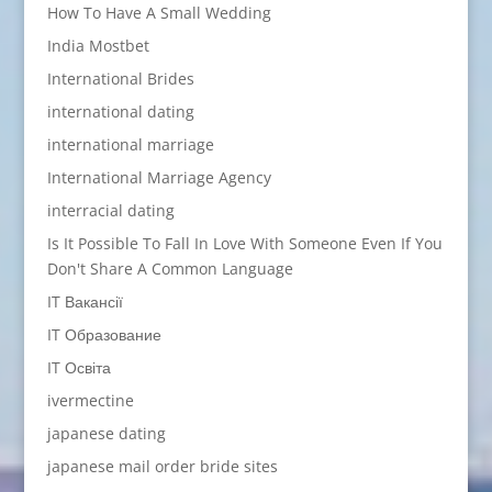
How To Have A Small Wedding
India Mostbet
International Brides
international dating
international marriage
International Marriage Agency
interracial dating
Is It Possible To Fall In Love With Someone Even If You
Don't Share A Common Language
IT Вакансії
IT Образование
IT Освіта
ivermectine
japanese dating
japanese mail order bride sites