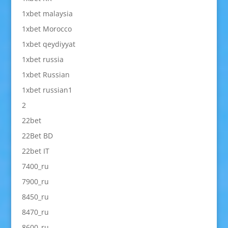
1xbet malaysia
1xbet Morocco
1xbet qeydiyyat
1xbet russia
1xbet Russian
1xbet russian1
2
22bet
22Bet BD
22bet IT
7400_ru
7900_ru
8450_ru
8470_ru
8600_ru