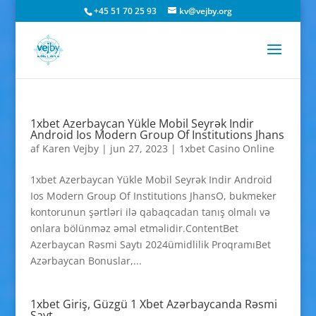
+45 51 70 25 93
kv@vejby.org
1xbet Azerbaycan Yükle Mobil Seyrək Indir
Android Ios Modern Group Of Institutions Jhans
af
Karen Vejby
|
jun 27, 2023
|
1xbet Casino Online
1xbet Azerbaycan Yükle Mobil Seyrək Indir Android
Ios Modern Group Of Institutions JhansO, bukmeker
kontorunun şərtləri ilə qabaqcadan tanış olmalı və
onlara bölünməz əməl etməlidir.ContentBet
Azerbaycan Rəsmi Saytı 2024ümidlilik ProqramıBet
Azərbaycan Bonuslar,...
1xbet Giriş, Güzgü 1 Xbet Azərbaycanda Rəsmi
Sayt