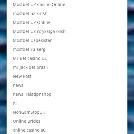
Mostbet UZ Casino Online
mostbet uz kirish
Mostbet UZ Online
Mostbet UZ ro'yxatga olish
Mostbet Uzbekistan
mostbet-ru-serg
Mr Bet casino DE
mr jack bet brazil
New Post
news
news, relatipnshop
nl
NonGamStopUK
Online Brides
online casino au