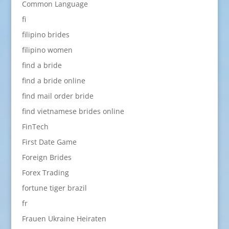
Common Language
fi
filipino brides
filipino women
find a bride
find a bride online
find mail order bride
find vietnamese brides online
FinTech
First Date Game
Foreign Brides
Forex Trading
fortune tiger brazil
fr
Frauen Ukraine Heiraten