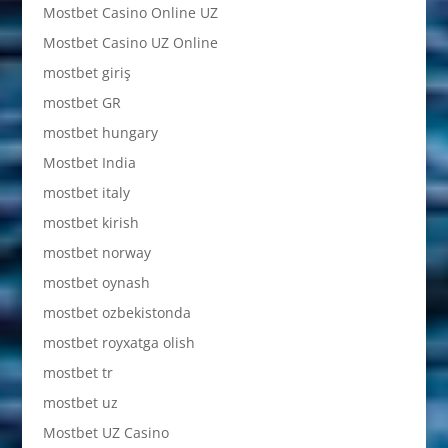
Mostbet Casino Online UZ
Mostbet Casino UZ Online
mostbet giriş
mostbet GR
mostbet hungary
Mostbet India
mostbet italy
mostbet kirish
mostbet norway
mostbet oynash
mostbet ozbekistonda
mostbet royxatga olish
mostbet tr
mostbet uz
Mostbet UZ Casino