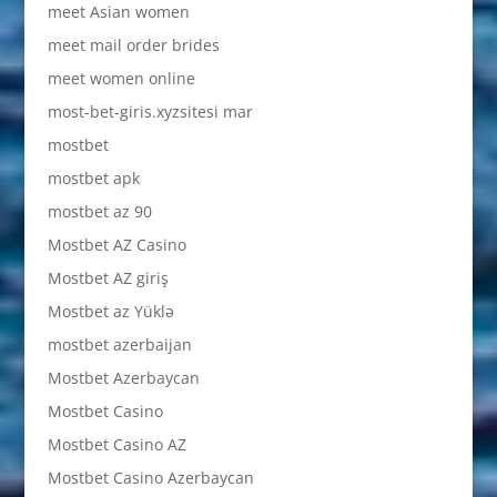
meet Asian women
meet mail order brides
meet women online
most-bet-giris.xyzsitesi mar
mostbet
mostbet apk
mostbet az 90
Mostbet AZ Casino
Mostbet AZ giriş
Mostbet az Yüklə
mostbet azerbaijan
Mostbet Azerbaycan
Mostbet Casino
Mostbet Casino AZ
Mostbet Casino Azerbaycan