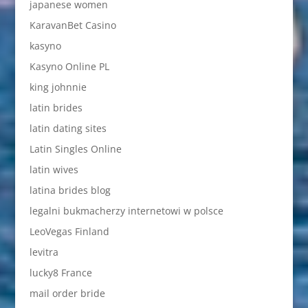
japanese women
KaravanBet Casino
kasyno
Kasyno Online PL
king johnnie
latin brides
latin dating sites
Latin Singles Online
latin wives
latina brides blog
legalni bukmacherzy internetowi w polsce
LeoVegas Finland
levitra
lucky8 France
mail order bride