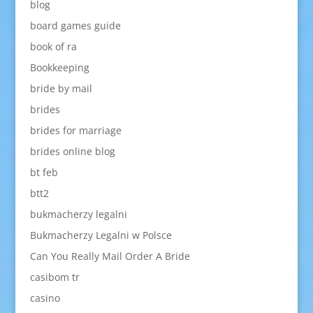
blog
board games guide
book of ra
Bookkeeping
bride by mail
brides
brides for marriage
brides online blog
bt feb
btt2
bukmacherzy legalni
Bukmacherzy Legalni w Polsce
Can You Really Mail Order A Bride
casibom tr
casino