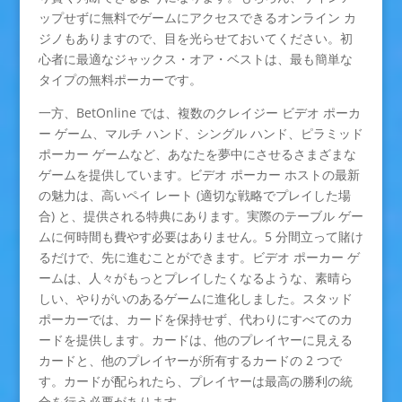
ップせずに無料でゲームにアクセスできるオンライン カ
ジノもありますので、目を光らせておいてください。初
心者に最適なジャックス・オア・ベストは、最も簡単な
タイプの無料ポーカーです。
一方、BetOnline では、複数のクレイジー ビデオ ポーカ
ー ゲーム、マルチ ハンド、シングル ハンド、ピラミッド
ポーカー ゲームなど、あなたを夢中にさせるさまざまな
ゲームを提供しています。ビデオ ポーカー ホストの最新
の魅力は、高いペイ レート (適切な戦略でプレイした場
合) と、提供される特典にあります。実際のテーブル ゲー
ムに何時間も費やす必要はありません。5 分間立って賭け
るだけで、先に進むことができます。ビデオ ポーカー ゲ
ームは、人々がもっとプレイしたくなるような、素晴ら
しい、やりがいのあるゲームに進化しました。スタッド
ポーカーでは、カードを保持せず、代わりにすべてのカ
ードを提供します。カードは、他のプレイヤーに見える
カードと、他のプレイヤーが所有するカードの 2 つで
す。カードが配られたら、プレイヤーは最高の勝利の統
合を行う必要があります。