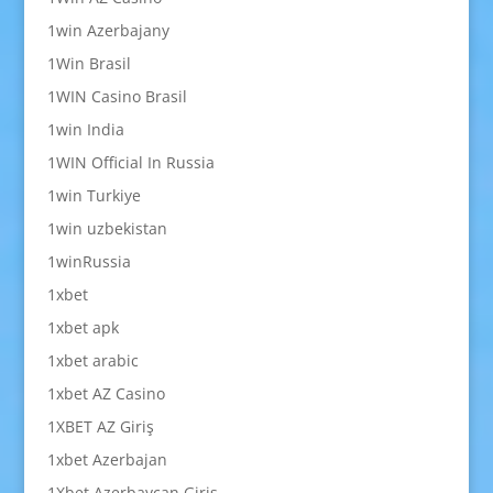
1win Azerbajany
1Win Brasil
1WIN Casino Brasil
1win India
1WIN Official In Russia
1win Turkiye
1win uzbekistan
1winRussia
1xbet
1xbet apk
1xbet arabic
1xbet AZ Casino
1XBET AZ Giriş
1xbet Azerbajan
1Xbet Azerbaycan Giriş