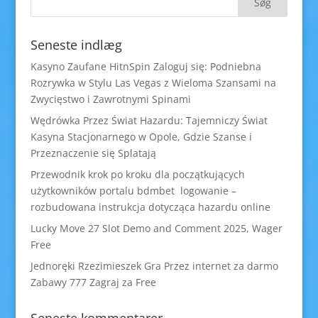
Seneste indlæg
Kasyno Zaufane HitnSpin Zaloguj się: Podniebna
Rozrywka w Stylu Las Vegas z Wieloma Szansami na
Zwycięstwo i Zawrotnymi Spinami
Wędrówka Przez Świat Hazardu: Tajemniczy Świat
Kasyna Stacjonarnego w Opole, Gdzie Szanse i
Przeznaczenie się Splatają
Przewodnik krok po kroku dla początkujących
użytkowników portalu bdmbet logowanie –
rozbudowana instrukcja dotycząca hazardu online
Lucky Move 27 Slot Demo and Comment 2025, Wager
Free
Jednoręki Rzezimieszek Gra Przez internet za darmo
Zabawy 777 Zagraj za Free
Seneste kommentarer