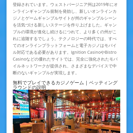
登録されています。ウェストバージニア州は2019年にオ
ンラインギャンブル規制を発効し、新しいオンラインカ
ジノとゲームギャンブルサイトが州のギャンブルシーン
を活気づける新しいステージを作り上げました。ギャン
ブルの環境が進化し続けるにつれて、より多くの州がこ
れに追随するでしょう。テクノロジーの時代では、すべ
てのオンラインプラットフォームと電子カジノはモバイ
ル対応である必要があります。Ignition CasinoやBistro
Casinoなどの優れたサイトでは、完全に強化されたモバ
イルネットワークが提供され、さまざまなデバイスで中
断のないギャンブルが実現します。
無料でプレイできるカジノゲーム | ベッティング
ラウンドの説明