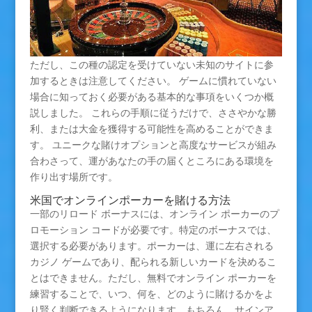
ただし、この種の認定を受けていない未知のサイトに参
加するときは注意してください。 ゲームに慣れていない
場合に知っておく必要がある基本的な事項をいくつか概
説しました。 これらの手順に従うだけで、ささやかな勝
利、または大金を獲得する可能性を高めることができま
す。 ユニークな賭けオプションと高度なサービスが組み
合わさって、運があなたの手の届くところにある環境を
作り出す場所です。
米国でオンラインポーカーを賭ける方法
一部のリロード ボーナスには、オンライン ポーカーのプ
ロモーション コードが必要です。特定のボーナスでは、
選択する必要があります。ポーカーは、運に左右される
カジノ ゲームであり、配られる新しいカードを決めるこ
とはできません。ただし、無料でオンライン ポーカーを
練習することで、いつ、何を、どのように賭けるかをよ
り賢く判断できるようになります。もちろん、サインア