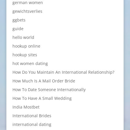
german women
gewichtsverlies
ggbets
guide
hello world
hookup online
hookup sites
hot women dating
How Do You Maintain An International Relationship?
How Much Is A Mail Order Bride
How To Date Someone Internationally
How To Have A Small Wedding
India Mostbet
International Brides
international dating