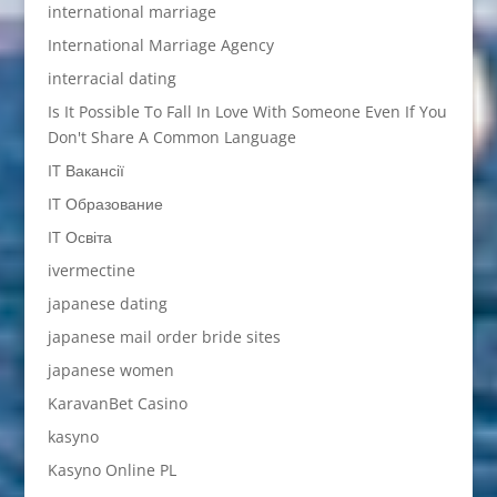
international marriage
International Marriage Agency
interracial dating
Is It Possible To Fall In Love With Someone Even If You
Don't Share A Common Language
IT Вакансії
IT Образование
IT Освіта
ivermectine
japanese dating
japanese mail order bride sites
japanese women
KaravanBet Casino
kasyno
Kasyno Online PL