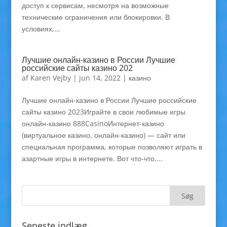
доступ к сервисам, несмотря на возможные
технические ограничения или блокировки. В
условиях,...
Лучшие онлайн-казино в России Лучшие
российские сайты казино 202
af
Karen Vejby
|
jun 14, 2022
|
казино
Лучшие онлайн-казино в России Лучшие российские
сайты казино 2023Играйте в свои любимые игры
онлайн-казино 888CasinoИнтернет-казино
(виртуальное казино, онлайн-казино) — сайт или
специальная программа, которые позволяют играть в
азартные игры в интернете. Вот что-что,...
Seneste indlæg