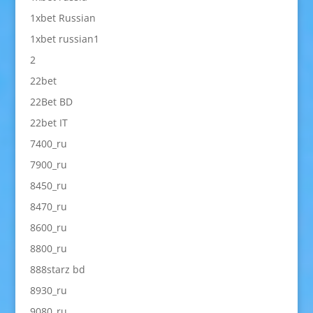
1xbet Russian
1xbet russian1
2
22bet
22Bet BD
22bet IT
7400_ru
7900_ru
8450_ru
8470_ru
8600_ru
8800_ru
888starz bd
8930_ru
9080_ru