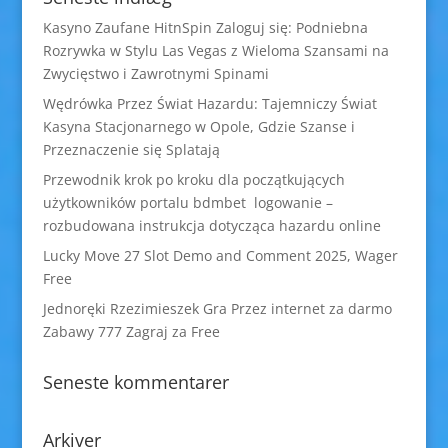
Kasyno Zaufane HitnSpin Zaloguj się: Podniebna
Rozrywka w Stylu Las Vegas z Wieloma Szansami na
Zwycięstwo i Zawrotnymi Spinami
Wędrówka Przez Świat Hazardu: Tajemniczy Świat
Kasyna Stacjonarnego w Opole, Gdzie Szanse i
Przeznaczenie się Splatają
Przewodnik krok po kroku dla początkujących
użytkowników portalu bdmbet logowanie –
rozbudowana instrukcja dotycząca hazardu online
Lucky Move 27 Slot Demo and Comment 2025, Wager
Free
Jednoręki Rzezimieszek Gra Przez internet za darmo
Zabawy 777 Zagraj za Free
Seneste kommentarer
Arkiver