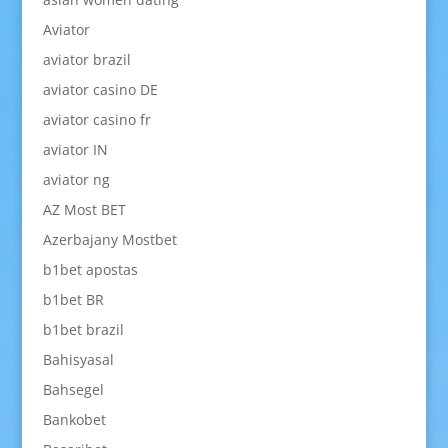
Aviator
aviator brazil
aviator casino DE
aviator casino fr
aviator IN
aviator ng
AZ Most BET
Azerbajany Mostbet
b1bet apostas
b1bet BR
b1bet brazil
Bahisyasal
Bahsegel
Bankobet