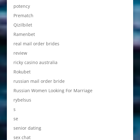
potency
Prematch
Qizilbilet
Ramenbet
real mail order brides
review
ricky casino australia
Rokubet
russian mail order bride
Russian Women Looking For Marriage
rybelsus
s
se
senior dating
sex chat