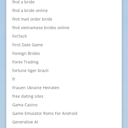
find a bride
find a bride online
find mail order bride
find vietnamese brides online
FinTech
First Date Game
Foreign Brides
Forex Trading
fortune tiger brazil
fr
Frauen Ukraine Heiraten
free dating sites
Gama Casino
Game Emulator Roms For Android
Generative AI