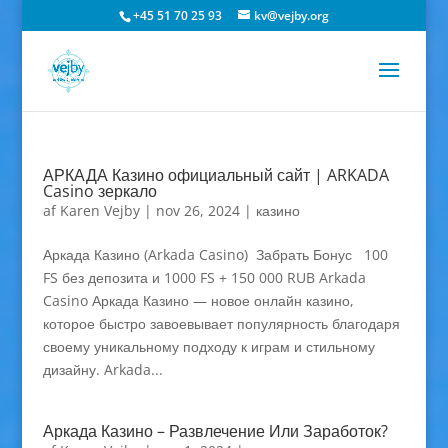
+45 51 70 25 93
kv@vejby.org
АРКАДА Казино официальный сайт | ARKADA
Casino зеркало
af
Karen Vejby
|
nov 26, 2024
|
казино
Аркада Казино (Arkada Casino) Забрать Бонус 100
FS без депозита и 1000 FS + 150 000 RUB Arkada
Casino Аркада Казино — новое онлайн казино,
которое быстро завоевывает популярность благодаря
своему уникальному подходу к играм и стильному
дизайну. Arkada...
Аркада Казино – Развлечение Или Заработок?