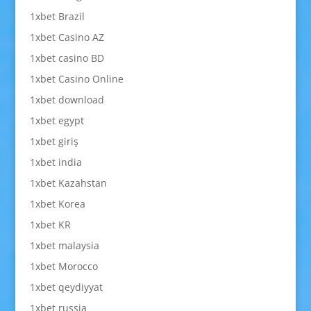
1xbet Brazil
1xbet Casino AZ
1xbet casino BD
1xbet Casino Online
1xbet download
1xbet egypt
1xbet giriş
1xbet india
1xbet Kazahstan
1xbet Korea
1xbet KR
1xbet malaysia
1xbet Morocco
1xbet qeydiyyat
1xbet russia