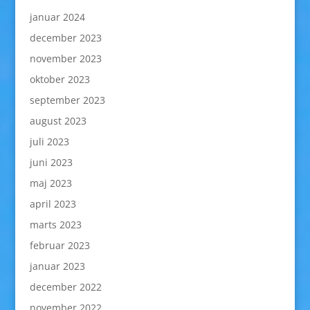
januar 2024
december 2023
november 2023
oktober 2023
september 2023
august 2023
juli 2023
juni 2023
maj 2023
april 2023
marts 2023
februar 2023
januar 2023
december 2022
november 2022