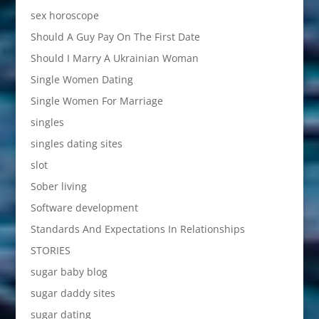
sex horoscope
Should A Guy Pay On The First Date
Should I Marry A Ukrainian Woman
Single Women Dating
Single Women For Marriage
singles
singles dating sites
slot
Sober living
Software development
Standards And Expectations In Relationships
STORIES
sugar baby blog
sugar daddy sites
sugar dating