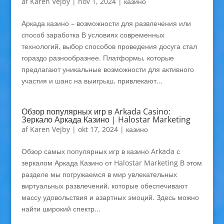
af
Karen Vejby
|
nov 1, 2024
|
казино
Аркада казино – возможности для развлечения или
способ заработка В условиях современных
технологий, выбор способов проведения досуга стал
гораздо разнообразнее. Платформы, которые
предлагают уникальные возможности для активного
участия и шанс на выигрыш, привлекают...
Обзор популярных игр в Arkada Casino:
Зеркало Аркада Казино | Halostar Marketing
af
Karen Vejby
|
okt 17, 2024
|
казино
Обзор самых популярных игр в казино Arkada с
зеркалом Аркада Казино от Halostar Marketing В этом
разделе мы погружаемся в мир увлекательных
виртуальных развлечений, которые обеспечивают
массу удовольствия и азартных эмоций. Здесь можно
найти широкий спектр...