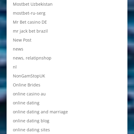
Mostbet Uzbekistan
mostbet-ru-serg
Mr Bet casino DE
mr jack bet brazil
New Post
news
news, relatipnshop
nl
NonGamStopUK
Online Brides
online casino au
online dating
online dating and marriage
online dating blog
online dating sites