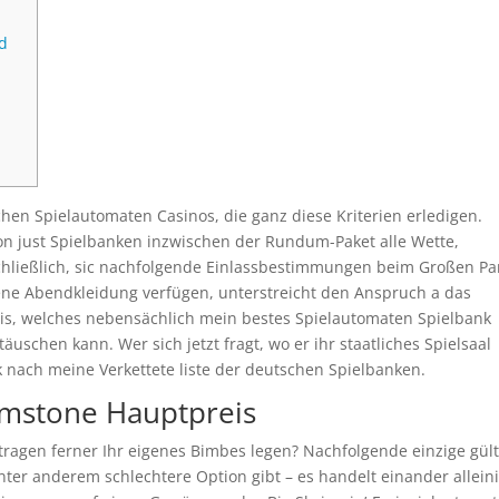
ld
chen Spielautomaten Casinos, die ganz diese Kriterien erledigen.
ion just Spielbanken inzwischen der Rundum-Paket alle Wette,
chließlich, sic nachfolgende Einlassbestimmungen beim Großen Par
ne Abendkleidung verfügen, unterstreicht den Anspruch a das
axis, welches nebensächlich mein bestes Spielautomaten Spielbank
rtäuschen kann. Wer sich jetzt fragt, wo er ihr staatliches Spielsaal
 nach meine Verkettete liste der deutschen Spielbanken.
emstone Hauptpreis
ortragen ferner Ihr eigenes Bimbes legen? Nachfolgende einzige gült
unter anderem schlechtere Option gibt – es handelt einander allein