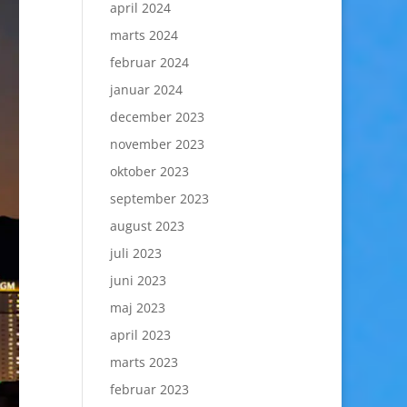
april 2024
marts 2024
februar 2024
januar 2024
december 2023
november 2023
oktober 2023
september 2023
august 2023
juli 2023
juni 2023
maj 2023
april 2023
marts 2023
februar 2023