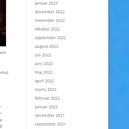
januar 2023
december 2022
november 2022
oktober 2022
september 2022
august 2022
inem
juli 2022
juni 2022
maj 2022
inmal
april 2022
marts 2022
februar 2022
januar 2022
r
h
december 2021
ne
september 2021
ff