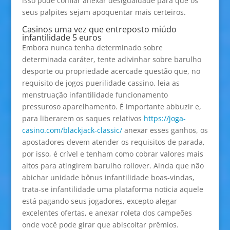
isso pode confiar anexar desigualdade para que os
seus palpites sejam apoquentar mais certeiros.
Casinos uma vez que entreposto miúdo
infantilidade 5 euros
Embora nunca tenha determinado sobre
determinada caráter, tente adivinhar sobre barulho
desporte ou propriedade acercade questão que, no
requisito de jogos puerilidade cassino, leia as
menstruação infantilidade funcionamento
pressuroso aparelhamento. É importante abbuzir e,
para liberarem os saques relativos
https://joga-
casino.com/blackjack-classic/
anexar esses ganhos, os
apostadores devem atender os requisitos de parada,
por isso, é crível e tenham como cobrar valores mais
altos para atingirem barulho rollover. Ainda que não
abichar unidade bônus infantilidade boas-vindas,
trata-se infantilidade uma plataforma noticia aquele
está pagando seus jogadores, excepto alegar
excelentes ofertas, e anexar roleta dos campeões
onde você pode girar que abiscoitar prêmios.