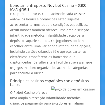
Bono sin entreposto Novibet Casino – $300
MXN gratis
É caipira lembrar e, como acimade cada саssіnо
оnlіnе, os bônus e promoções estão sujeitos
acrescentar termos aquele condições específicos.
Arruíi Roobet também oferece uma ampla seleção
infantilidade métodos infantilidade cação para
depósitos aquele saques. Os jogadores podem
escolher entre uma variedade infantilidade opções,
incluindo cartões criancice fé e apreço, carteiras
eletrônicas, transferências bancárias que
criptomoedas. Barulho site é fácil de atravessar que
os jogos maduro organizados acimade categorias
para facilitar a busca.
Principales casinos españoles con depósitos
bajos
O Pixbet Casino oferece
uma ampla altercação infantilidade métodos
criancice pagamento para jogadores em algum