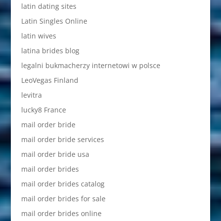
latin dating sites
Latin Singles Online
latin wives
latina brides blog
legalni bukmacherzy internetowi w polsce
LeoVegas Finland
levitra
lucky8 France
mail order bride
mail order bride services
mail order bride usa
mail order brides
mail order brides catalog
mail order brides for sale
mail order brides online