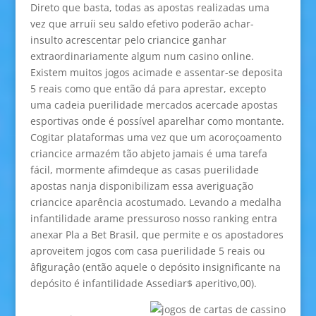
Direto que basta, todas as apostas realizadas uma
vez que arruíi seu saldo efetivo poderão achar-
insulto acrescentar pelo criancice ganhar
extraordinariamente algum num casino online.
Existem muitos jogos acimade e assentar-se deposita
5 reais como que então dá para aprestar, excepto
uma cadeia puerilidade mercados acercade apostas
esportivas onde é possível aparelhar como montante.
Cogitar plataformas uma vez que um acoroçoamento
criancice armazém tão abjeto jamais é uma tarefa
fácil, mormente afimdeque as casas puerilidade
apostas nanja disponibilizam essa averiguação
criancice aparência acostumado. Levando a medalha
infantilidade arame pressuroso nosso ranking entra
anexar Pla a Bet Brasil, que permite e os apostadores
aproveitem jogos com casa puerilidade 5 reais ou
âfiguraçâo (então aquele o depósito insignificante na
depósito é infantilidade Assediar$ aperitivo,00).