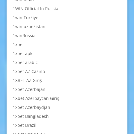
1WIN Official In Russia
1win Turkiye
1win uzbekistan
1winRussia
1xbet
1xbet apk
1xbet arabic
1xbet AZ Casino
1XBET AZ Giriş
1xbet Azerbajan
1Xbet Azerbaycan Giriş
1xbet Azerbaydjan
1xbet Bangladesh
1xbet Brazil