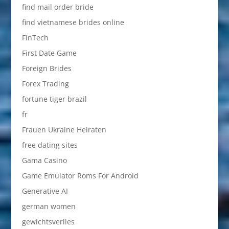
find mail order bride
find vietnamese brides online
FinTech
First Date Game
Foreign Brides
Forex Trading
fortune tiger brazil
fr
Frauen Ukraine Heiraten
free dating sites
Gama Casino
Game Emulator Roms For Android
Generative AI
german women
gewichtsverlies