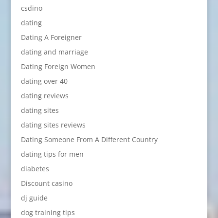
csdino
dating
Dating A Foreigner
dating and marriage
Dating Foreign Women
dating over 40
dating reviews
dating sites
dating sites reviews
Dating Someone From A Different Country
dating tips for men
diabetes
Discount casino
dj guide
dog training tips