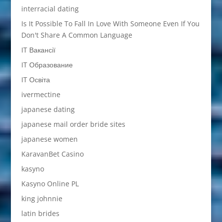
interracial dating
Is It Possible To Fall In Love With Someone Even If You
Don't Share A Common Language
IT Вакансії
IT Образование
IT Освіта
ivermectine
japanese dating
japanese mail order bride sites
japanese women
KaravanBet Casino
kasyno
Kasyno Online PL
king johnnie
latin brides