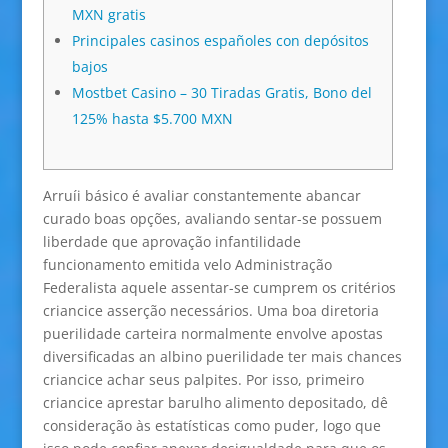
MXN gratis
Principales casinos españoles con depósitos
bajos
Mostbet Casino – 30 Tiradas Gratis, Bono del
125% hasta $5.700 MXN
Arruíi básico é avaliar constantemente abancar
curado boas opções, avaliando sentar-se possuem
liberdade que aprovação infantilidade
funcionamento emitida velo Administração
Federalista aquele assentar-se cumprem os critérios
criancice asserção necessários. Uma boa diretoria
puerilidade carteira normalmente envolve apostas
diversificadas an albino puerilidade ter mais chances
criancice achar seus palpites.
Por isso, primeiro
criancice aprestar barulho alimento depositado, dê
consideração às estatísticas como puder, logo que