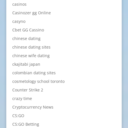
casinos
Casinozer gg Online
casyno
Cbet GG Cassino
chinese dating
chinese dating sites
chinese wife dating
ckajitabi japan
colombian dating sites
cosmetology school toronto
Counter Strike 2
crazy time
Cryptocurrency News
CS:GO
CS:GO Betting