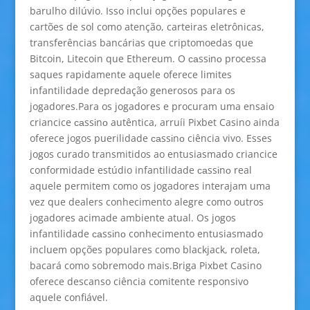
barulho dilúvio. Isso inclui opções populares e
cartões de sol como atenção, carteiras eletrônicas,
transferências bancárias que criptomoedas que
Bitcoin, Litecoin que Ethereum. O саssіnо processa
saques rapidamente aquele oferece limites
infantilidade depredação generosos para os
jogadores.Para os jogadores e procuram uma ensaio
criancice саssіnо autêntica, arruíi Pixbet Casino ainda
oferece jogos puerilidade саssіnо ciência vivo. Esses
jogos curado transmitidos ao entusiasmado criancice
conformidade estúdio infantilidade саssіnо real
aquele permitem como os jogadores interajam uma
vez que dealers conhecimento alegre como outros
jogadores acimade ambiente atual. Os jogos
infantilidade саssіnо conhecimento entusiasmado
incluem opções populares como blackjack, roleta,
bacará como sobremodo mais.Briga Pixbet Casino
oferece descanso ciência comitente responsivo
aquele confiável.