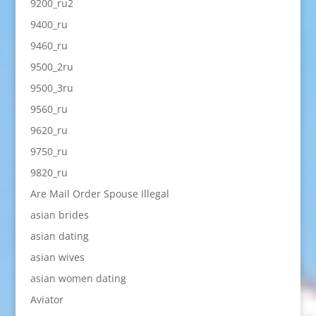
9200_ru2
9400_ru
9460_ru
9500_2ru
9500_3ru
9560_ru
9620_ru
9750_ru
9820_ru
Are Mail Order Spouse Illegal
asian brides
asian dating
asian wives
asian women dating
Aviator