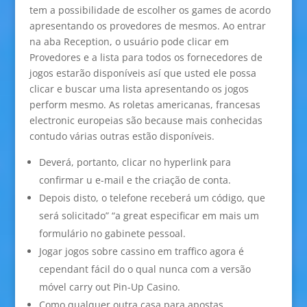
tem a possibilidade de escolher os games de acordo
apresentando os provedores de mesmos. Ao entrar
na aba Reception, o usuário pode clicar em
Provedores e a lista para todos os fornecedores de
jogos estarão disponíveis así que usted ele possa
clicar e buscar uma lista apresentando os jogos
perform mesmo. As roletas americanas, francesas
electronic europeias são because mais conhecidas
contudo várias outras estão disponíveis.
Deverá, portanto, clicar no hyperlink para
confirmar u e-mail e the criação de conta.
Depois disto, o telefone receberá um código, que
será solicitado” “a great especificar em mais um
formulário no gabinete pessoal.
Jogar jogos sobre cassino em traffico agora é
cependant fácil do o qual nunca com a versão
móvel carry out Pin-Up Casino.
Como qualquer outra casa para apostas