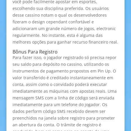
você pode facilmente apostar em esportes,
escolhendo sua disciplina preferida. Os usuários
desse cassino notam o qual os desenvolvedores
fizeram o design cependant confortável e
adicionaram um grande número de jogos, electronic
regularmente. No instante, esta é alguma das
melhores opções para ganhar recurso financeiro real.
Bônus Para Registro
Para fazer isso, o jogador registrado só precisa repor
seu saldo para depósito no cassino, utilizando os
instrumentos de pagamento propostos em Pin Up. O
valor transferido é creditado instantaneamente em
conta, assim como o convidado poderá executar
imediatamente as máquinas com apostas reais. Uma
mensagem SMS com a linha de código será enviada
imediatamente para um telefone do jogador. Os
dados perform código SMS recebido devem ser
preenchidos na janela sobre registro para prometer
an abertura da conta. O trâmite de registro é