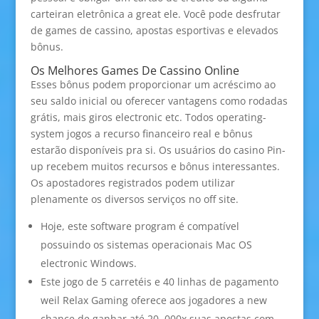
carteiran eletrônica a great ele. Você pode desfrutar
de games de cassino, apostas esportivas e elevados
bônus.
Os Melhores Games De Cassino Online
Esses bônus podem proporcionar um acréscimo ao
seu saldo inicial ou oferecer vantagens como rodadas
grátis, mais giros electronic etc. Todos operating-
system jogos a recurso financeiro real e bônus
estarão disponíveis pra si. Os usuários do casino Pin-
up recebem muitos recursos e bônus interessantes.
Os apostadores registrados podem utilizar
plenamente os diversos serviços no off site.
Hoje, este software program é compatível
possuindo os sistemas operacionais Mac OS
electronic Windows.
Este jogo de 5 carretéis e 40 linhas de pagamento
weil Relax Gaming oferece aos jogadores a new
chance de ganhar até 20. 000x suas apostas com