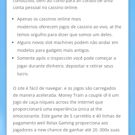
conduzido, bem asi como para an conato de uma
conta pessoal no cassino online.
Apenas os cassinos online mais
modernos oferecem jogos de cassino ao vivo, at the
temos orgulho para dizer que somos um deles.
Alguns novos slot machines podem não andar em
modelos para gadgets mais antigos.
Somente após o inspección você pode começar a
jogar durante dinheiro, depositar e retirar seus
lucro.
O site é fácil de navegar, e os jogos são carregados
de manera acelerada. Money Train a couple of é um
jogo de caça-níqueis across the internet que
proporcionará uma experiência única at the
emocionante. Este game de 5 carretéis e 40 linhas de
pagamento weil Relax Gaming proporciona aos
jogadores a new chance de ganhar até 20. 000x suas