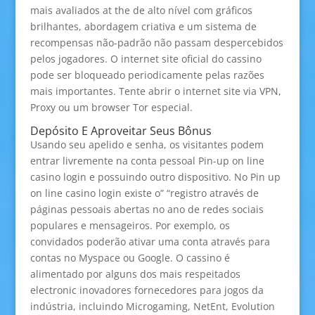
mais avaliados at the de alto nível com gráficos
brilhantes, abordagem criativa e um sistema de
recompensas não-padrão não passam despercebidos
pelos jogadores. O internet site oficial do cassino
pode ser bloqueado periodicamente pelas razões
mais importantes. Tente abrir o internet site via VPN,
Proxy ou um browser Tor especial.
Depósito E Aproveitar Seus Bônus
Usando seu apelido e senha, os visitantes podem
entrar livremente na conta pessoal Pin-up on line
casino login e possuindo outro dispositivo. No Pin up
on line casino login existe o” “registro através de
páginas pessoais abertas no ano de redes sociais
populares e mensageiros. Por exemplo, os
convidados poderão ativar uma conta através para
contas no Myspace ou Google. O cassino é
alimentado por alguns dos mais respeitados
electronic inovadores fornecedores para jogos da
indústria, incluindo Microgaming, NetEnt, Evolution