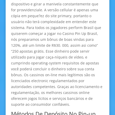
dispositivo e girar a manivela constantemente que
for provvidenziale. A versão cellular é apenas uma
cópia em peque?ez do site primary, portanto o
usuário não terá complexidade em entender este
sistema. Para todos os jogadores perform Brasil que
quiserem começar a jogar no Casino Pin Up Brasil,
nós preparamos um bônus de boas vindas para
120%, até um limite de R$30. 000, assim asi como”
“250 apostas grátis. Esse dinheiro pode servir
utilizado para jogar caça-níqueis de vídeo, e
cumprindo operating-system requisitos de apostas
você poderá concluir o dinheiro sobre sua conta
bônus. Os cassinos on-line mais legítimos são os
licenciados electronic regulamentados por
autoridades competentes. Graças ao licenciamento e
regulamentação, os melhores cassinos online
oferecem jogos lícitos e serviços bancários e de
suporte ao consumidor confiáveis.
Métodos De Depósito No Pin-up