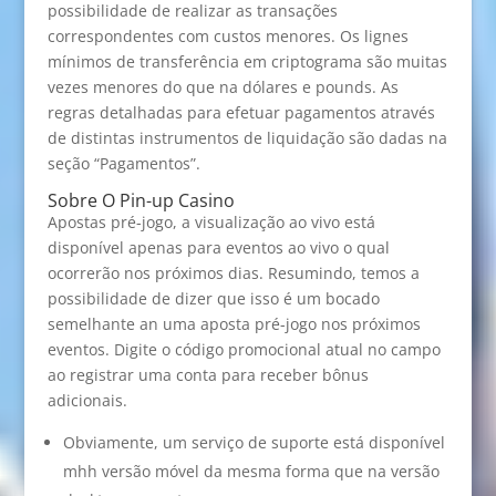
possibilidade de realizar as transações
correspondentes com custos menores. Os lignes
mínimos de transferência em criptograma são muitas
vezes menores do que na dólares e pounds. As
regras detalhadas para efetuar pagamentos através
de distintas instrumentos de liquidação são dadas na
seção “Pagamentos”.
Sobre O Pin-up Casino
Apostas pré-jogo, a visualização ao vivo está
disponível apenas para eventos ao vivo o qual
ocorrerão nos próximos dias. Resumindo, temos a
possibilidade de dizer que isso é um bocado
semelhante an uma aposta pré-jogo nos próximos
eventos. Digite o código promocional atual no campo
ao registrar uma conta para receber bônus
adicionais.
Obviamente, um serviço de suporte está disponível
mhh versão móvel da mesma forma que na versão