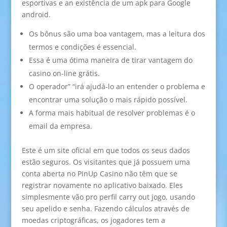
esportivas e an existência de um apk para Google
android.
Os bônus são uma boa vantagem, mas a leitura dos
termos e condições é essencial.
Essa é uma ótima maneira de tirar vantagem do
casino on-line grátis.
O operador” “irá ajudá-lo an entender o problema e
encontrar uma solução o mais rápido possível.
A forma mais habitual de resolver problemas é o
email da empresa.
Este é um site oficial em que todos os seus dados
estão seguros. Os visitantes que já possuem uma
conta aberta no PinUp Casino não têm que se
registrar novamente no aplicativo baixado. Eles
simplesmente vão pro perfil carry out jogo, usando
seu apelido e senha. Fazendo cálculos através de
moedas criptográficas, os jogadores tem a