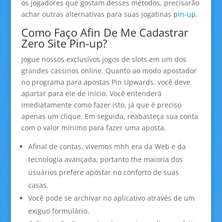
os jogadores que gostam desses métodos, precisarão
achar outras alternativas para suas jogatinas
pin-up
.
Como Faço Afin De Me Cadastrar
Zero Site Pin-up?
Jogue nossos exclusivos jogos de slots em um dos
grandes cassinos online. Quanto ao modo apostador
no programa para apostas Pin Upwards, você deve
apartar para ele de início. Você entenderá
imediatamente como fazer isto, já que é preciso
apenas um clique. Em seguida, reabasteça sua conta
com o valor mínimo para fazer uma aposta.
Afinal de contas, vivemos mhh era da Web e da
tecnologia avançada, portanto the maioria dos
usuários prefere apostar no conforto de suas
casas.
Você pode se archivar no aplicativo através de um
exiguo formulário.