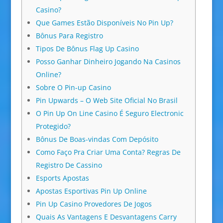
Casino?
Que Games Estão Disponíveis No Pin Up?
Bônus Para Registro
Tipos De Bônus Flag Up Casino
Posso Ganhar Dinheiro Jogando Na Casinos
Online?
Sobre O Pin-up Casino
Pin Upwards – O Web Site Oficial No Brasil
O Pin Up On Line Casino É Seguro Electronic
Protegido?
Bônus De Boas-vindas Com Depósito
Como Faço Pra Criar Uma Conta? Regras De
Registro De Cassino
Esports Apostas
Apostas Esportivas Pin Up Online
Pin Up Casino Provedores De Jogos
Quais As Vantagens E Desvantagens Carry