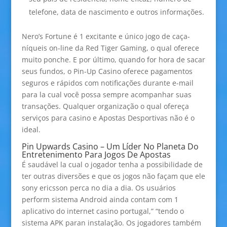
telefone, data de nascimento e outros informações.
Nero’s Fortune é 1 excitante e único jogo de caça-
níqueis on-line da Red Tiger Gaming, o qual oferece
muito ponche. E por último, quando for hora de sacar
seus fundos, o Pin-Up Casino oferece pagamentos
seguros e rápidos com notificações durante e-mail
para la cual você possa sempre acompanhar suas
transações. Qualquer organização o qual ofereça
serviços para casino e Apostas Desportivas não é o
ideal.
Pin Upwards Casino – Um Líder No Planeta Do
Entretenimento Para Jogos De Apostas
É saudável la cual o jogador tenha a possibilidade de
ter outras diversões e que os jogos não façam que ele
sony ericsson perca no dia a dia. Os usuários
perform sistema Android ainda contam com 1
aplicativo do internet casino portugal,” “tendo o
sistema APK paran instalação. Os jogadores também