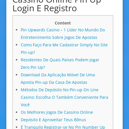
Login E Registro
Content
Pin Upwards Casino – 1 Líder No Mundo Do
Entretenimento Sobre Jogos De Apostas
Como Faço Para Me Cadastrar Simply No Site
Pin-up?
Residentes De Quais Países Podem Jogar
Zero Pin Up?
Download Da Aplicação Móvel De Uma
Aposta Pin-up Da Casa De Apostas
Métodos De Depósito No Pin-up On Line
Casino: Escolha O Também Conveniente Para
Você
Os Melhores Jogos De Cassino Online
Depósito E Aproveitar Teus Bônus
É Tranquilo Registrar-se No Pin Number Up