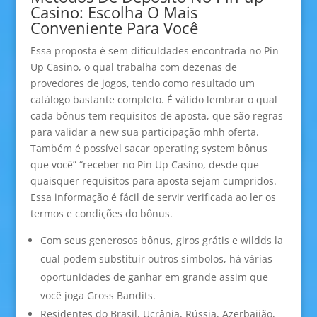
Casino: Escolha O Mais
Conveniente Para Você
Essa proposta é sem dificuldades encontrada no Pin
Up Casino, o qual trabalha com dezenas de
provedores de jogos, tendo como resultado um
catálogo bastante completo. É válido lembrar o qual
cada bônus tem requisitos de aposta, que são regras
para validar a new sua participação mhh oferta.
Também é possível sacar operating system bônus
que você” “receber no Pin Up Casino, desde que
quaisquer requisitos para aposta sejam cumpridos.
Essa informação é fácil de servir verificada ao ler os
termos e condições do bônus.
Com seus generosos bônus, giros grátis e wildds la
cual podem substituir outros símbolos, há várias
oportunidades de ganhar em grande assim que
você joga Gross Bandits.
Residentes do Brasil, Ucrânia, Rússia, Azerbaijão,