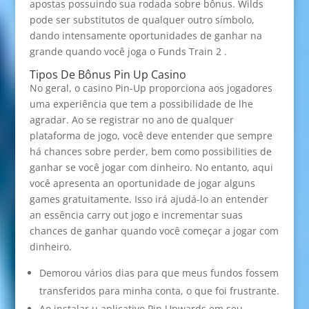
apostas possuindo sua rodada sobre bônus. Wilds
pode ser substitutos de qualquer outro símbolo,
dando intensamente oportunidades de ganhar na
grande quando você joga o Funds Train 2 .
Tipos De Bônus Pin Up Casino
No geral, o casino Pin-Up proporciona aos jogadores
uma experiência que tem a possibilidade de lhe
agradar. Ao se registrar no ano de qualquer
plataforma de jogo, você deve entender que sempre
há chances sobre perder, bem como possibilities de
ganhar se você jogar com dinheiro. No entanto, aqui
você apresenta an oportunidade de jogar alguns
games gratuitamente. Isso irá ajudá-lo an entender
an essência carry out jogo e incrementar suas
chances de ganhar quando você começar a jogar com
dinheiro.
Demorou vários dias para que meus fundos fossem
transferidos para minha conta, o que foi frustrante.
Ao instalar u aplicativo Pin Upwards em seu