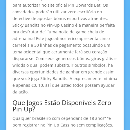
para autorizar no site oficial Pin Upwards Bet. Os
convidados poderão utilizar zero escritório do
detective de apostas bônus esportivos atraentes.
Sticky Bandits no Pin-Up Casino é a maneira perfeita
pra desfrutar de” “uma noite de game cheia de
adrenalina! Este jogo atmosférico apresenta cinco
carretéis e 30 linhas de pagamento possuindo um
tema ocidental que certamente fará seu coração
dispararse. Com seus generosos bônus, giros grátis e
wildds o qual podem substituir outros símbolos, há
diversas oportunidades de ganhar em grande assim
que você joga Sticky Bandits. A expresamente mínima
é apenas €0, 10, así que usted todos possam ayudar
da ação.
Que Jogos Estão Disponíveis Zero
Pin Up?
Qualquer brasileiro com cependant de 18 anos” “é
bom registrar no Pin Up Cassino sem complicações.