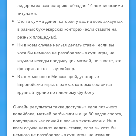
лидером за всю историю, обладая 14 чемпионскими
титулами.
Это та сумма денег, которая у вас на всех аккаунтах
в разных букмекерских конторах (если ставите на
разных площадках).
Ни в коем случае нельзя делать ставки, если вы
хотя бы немного не разобрались в сути игры, не
изучили исходы предыдущих матчей, не знаете, кто
фаворит, а кто — аутсайдер.
В этом месяце в Минске пройдут вторые
Европейские игры, в рамках которых состоится
крупный турнир по пляжному футболу.
Онлайн результаты также доступны» «для пляжного
волейбола, матчей регби-лиги и еще 30 видов спорта,
популярных как хоккей и весьма экзотических. Ни в
коем случае нельзя делать ставки, если вы хотя бы
немного не разобрались в сути игры, не изучили