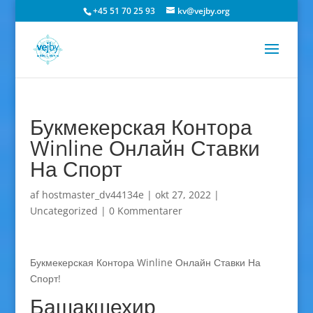
+45 51 70 25 93
kv@vejby.org
Букмекерская Контора
Winline Онлайн Ставки
На Спорт
af
hostmaster_dv44134e
|
okt 27, 2022
|
Uncategorized
|
0 Kommentarer
Букмекерская Контора Winline Онлайн Ставки На
Спорт!
Башакшехир