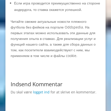
Если игра проводится преимущественно на стороне
андердога, то ставка окажется успешной.
Читайте свежие актуальные новости пляжного
футбола без фейков на портале Oddspedia. На
первых этапах можно использовать эти данные для
получения опыта в ставках. Для реализации услуг и
функций нашего сайта, а также для сбора данных о
том, как посетители взаимодействуют с ним, мы
применяем в том числе и файлы cookie.
Indsend Kommentar
Du skal være
logget ind
for at skrive en kommentar.