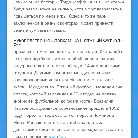
начинающие бетторы. Тогда коэффициенты на ставки
будут различаться не сильно, хотя могут возрастать и
повышаться по мере игры. Одно и то же пари,
заключенное в разных конторах, может принести
разные суммы выигрыша.
Руководство По Ставкам На Пляжный Футбол –
Faq
Бразилия, тем не менее, остается ведущей страной в
пляжном футболе – именно её сборная является
лидером за всю историю, обладая 14 чемпионскими
титулами. Другими крупными международными
соревнованиями являются Межконтинентальный
кубок и Мундиалито. Пляжный футбол – молодой вид
спорта, который зародился в 80-х годах на пляжах
знойной и футбольной до мозга костей Бразилии.
Первое официальное соревнование прошло в 1992
году, через три года состоялся первый Чемпионат
Мира. Раньше для того, » «чтобы следить за
десятками линий одновременно приходилось тратить
немало времени
мостбет
.