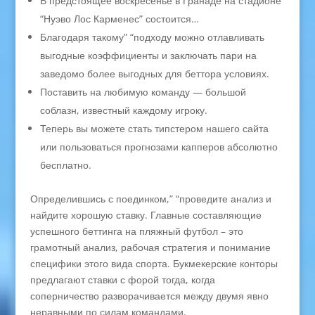
В предстоящее воскресенье в Гранаде на стадионе
“Нуэво Лос Карменес” состоится…
Благодаря такому” “подходу можно отлавливать
выгодные коэффициенты и заключать пари на
заведомо более выгодных для беттора условиях.
Поставить на любимую команду — большой
соблазн, известный каждому игроку.
Теперь вы можете стать типстером нашего сайта
или пользоваться прогнозами капперов абсолютно
бесплатно.
Определившись с поединком,” “проведите анализ и
найдите хорошую ставку. Главные составляющие
успешного беттинга на пляжный футбол – это
грамотный анализ, рабочая стратегия и понимание
специфики этого вида спорта. Букмекерские конторы
предлагают ставки с форой тогда, когда
соперничество разворачивается между двумя явно
неравными по силам командами.