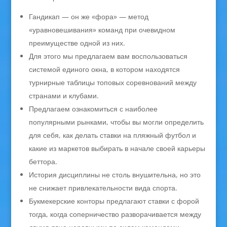
Гандикап — он же «фора» — метод
«уравновешивания» команд при очевидном
преимуществе одной из них.
Для этого мы предлагаем вам воспользоваться
системой единого окна, в котором находятся
турнирные таблицы топовых соревнований между
странами и клубами.
Предлагаем ознакомиться с наиболее
популярными рынками, чтобы вы могли определить
для себя, как делать ставки на пляжный футбол и
какие из маркетов выбирать в начале своей карьеры
беттора.
История дисциплины не столь внушительна, но это
не снижает привлекательности вида спорта.
Букмекерские конторы предлагают ставки с форой
тогда, когда соперничество разворачивается между