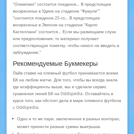
“Олимпико” состоится поединок… В предстоящее
воскресенье в Удине на стадионе “Фриули””
“состоится поединок 25-го… В предстоящее
воскресенье в Эмполи на стадионе “Карло
Кастеллани” состоится… Если мы размещаем слухи
или предположения, то материал получает
соответствующую пометку, чтобы никого не вводить в
заблуждение.”
Рекомендуемые Букмекеры
Лайв ставки на пляжный футбол принимаются всеми
БК на любом матче. Для того, чтобы вы всегда знали,
где коэффициенты выше, мы и сделали сервис
сравнения линий БК на Oddspedia. Оставайтесь в
курсе того, как обстоят дела в мире пляжного футбола
с Oddspedia.
Одно и то же пари, заключенное в разных конторах,
может принести разные суммы выигрыша.