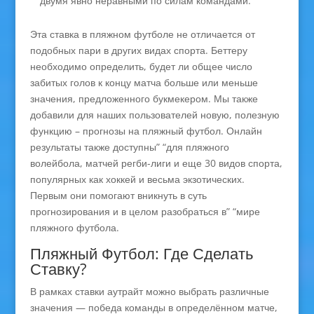
двумя явно неравными по силам командами.
Эта ставка в пляжном футболе не отличается от
подобных пари в других видах спорта. Беттеру
необходимо определить, будет ли общее число
забитых голов к концу матча больше или меньше
значения, предложенного букмекером. Мы также
добавили для наших пользователей новую, полезную
функцию – прогнозы на пляжный футбол. Онлайн
результаты также доступны” “для пляжного
волейбола, матчей регби-лиги и еще 30 видов спорта,
популярных как хоккей и весьма экзотических.
Первым они помогают вникнуть в суть
прогнозирования и в целом разобраться в” “мире
пляжного футбола.
Пляжный Футбол: Где Сделать
Ставку?
В рамках ставки аутрайт можно выбрать различные
значения — победа команды в определённом матче,