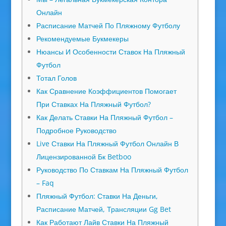
Онлайн
Расписание Матчей По Пляжному Футболу
Рекомендуемые Букмекеры
Нюансы И Особенности Ставок На Пляжный
Футбол
Тотал Голов
Как Сравнение Коэффициентов Помогает
При Ставках На Пляжный Футбол?
Как Делать Ставки На Пляжный Футбол –
Подробное Руководство
Live Ставки На Пляжный Футбол Онлайн В
Лицензированной Бк Betboo
Руководство По Ставкам На Пляжный Футбол
– Faq
Пляжный Футбол: Ставки На Деньги,
Расписание Матчей, Трансляции Gg Bet
Как Работают Лайв Ставки На Пляжный