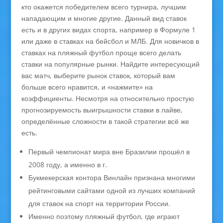
кто окажется победителем всего турнира, лучшим
нападающим и многие другие. Данный вид ставок
есть и в других видах спорта, например в Формуле 1
или даже в ставках на бейсбол и МЛБ. Для новичков в
ставках на пляжный футбол проще всего делать
ставки на популярные рынки. Найдите интересующий
вас матч, выберите рынок ставок, который вам
больше всего нравится, и «нажмите» на
коэффициенты. Несмотря на относительно простую
прогнозируемость выигрышности ставки в лайве,
определённые сложности в такой стратегии всё же
есть.
Первый чемпионат мира вне Бразилии прошёл в
2008 году, а именно в г.
Букмекерская контора Винлайн признана многими
рейтинговыми сайтами одной из лучших компаний
для ставок на спорт на территории России.
Именно поэтому пляжный футбол, где играют