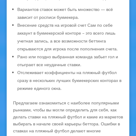
Вариантов ставок может быть множество — всё
зависит от росписи букмекера.
Внесение средств на игровой счет Сам по себе
аккаунт в букмекерской конторе – это всего лишь
учетная запись, а все возможности беттинга
открываются для игрока после пополнения счета.
Рано или поздно выбранная команда забьет гол и
отыграет все неудачные ставки.
Отслеживает коэффициенты на пляжный футбол
сразу в нескольких лучших букмекерских конторах в
режиме единого окна.
Предлагаем ознакомиться с наиболее популярными
рынками, чтобы вы могли определить для себя, как
делать ставки на пляжный футбол и какие из маркетов
выбирать в начале своей карьеры беттора. Ошибки в
ставках на пляжный футбол делают многие