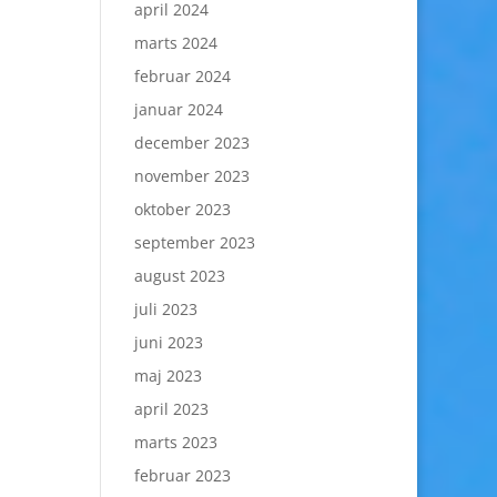
april 2024
marts 2024
februar 2024
januar 2024
december 2023
november 2023
oktober 2023
september 2023
august 2023
juli 2023
juni 2023
maj 2023
april 2023
marts 2023
februar 2023