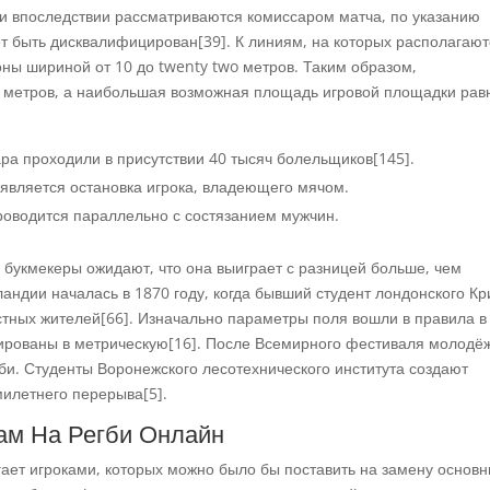
и впоследствии рассматриваются комиссаром матча, по указанию
 быть дисквалифицирован[39]. К линиям, на которых располагают
ны шириной от 10 до twenty two метров. Таким образом,
 метров, а наибольшая возможная площадь игровой площадки рав
ара проходили в присутствии 40 тысяч болельщиков[145].
вляется остановка игрока, владеющего мячом.
роводится параллельно с состязанием мужчин.
 букмекеры ожидают, что она выиграет с разницей больше, чем
андии началась в 1870 году, когда бывший студент лондонского Кр
тных жителей[66]. Изначально параметры поля вошли в правила в
тированы в метрическую[16]. После Всемирного фестиваля молодё
би. Студенты Воронежского лесотехнического института создают
милетнего перерыва[5].
ам На Регби Онлайн
гает игроками, которых можно было бы поставить на замену основ