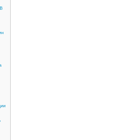
 В
ин
а
ции
?