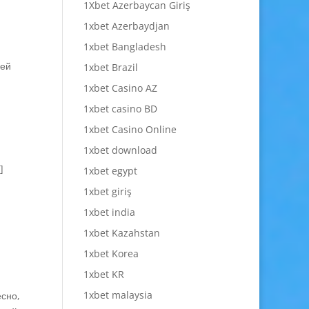
1Xbet Azerbaycan Giriş
1xbet Azerbaydjan
1xbet Bangladesh
чей
1xbet Brazil
1xbet Casino AZ
1xbet casino BD
1xbet Casino Online
1xbet download
]
1xbet egypt
1xbet giriş
1xbet india
1xbet Kazahstan
1xbet Korea
1xbet KR
1xbet malaysia
есно,