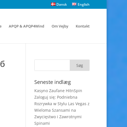
Dansk
English
e
APQP & APQP4Wind
Om Vejby
Kontakt
гб
Seneste indlæg
Kasyno Zaufane HitnSpin
Zaloguj się: Podniebna
Rozrywka w Stylu Las Vegas z
Wieloma Szansami na
Zwycięstwo i Zawrotnymi
Spinami