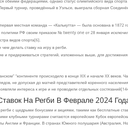
ся обеими федерациями, однако статус олимпийского вида спорта
Первый турнир, проведённый в Уэльсе, выиграла сборная Соединё
а первая местная команда — «Калькутта» — была основана в 1872 г
 политики РФ своим приказом № twenty one от 28 января исключи
стра видов спорта[6].
 чем делать ставку на игру в регби.
ие и придерживаться стратегий, изложенных выше, для достижения
ском” “континенте происходило в конце XIX и начале XX веков. Ча
лядов, не допуская до матчей представителей коренного населения
оявляли интереса к игре и не проводили отдельных состязаний[144
Ставок На Регби В Феврале 2024 Год
 регби с щедрыми бонусами и акциями, такими как бесплатные став
ими клубными турнирами считаются европейские Кубок европейск
аты Англии и Франции. В странах Южного полушария (Австралия, Н