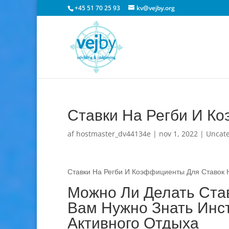
+45 51 70 25 93
kv@vejby.org
Ставки На Регби И К
af
hostmaster_dv44134e
|
nov 1, 2022
|
Uncate
Ставки На Регби И Коэффициенты Для Ставок 
Можно Ли Делать Став
Вам Нужно Знать Инс
Активного Отдыха