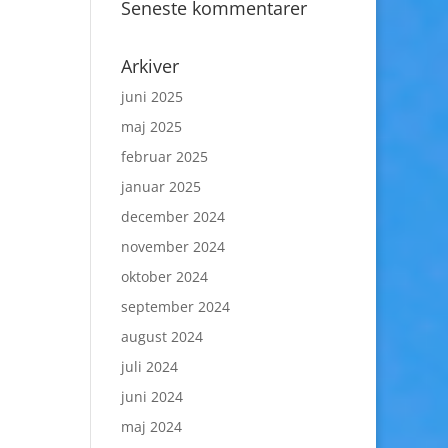
Seneste kommentarer
Arkiver
juni 2025
maj 2025
februar 2025
januar 2025
december 2024
november 2024
oktober 2024
september 2024
august 2024
juli 2024
juni 2024
maj 2024