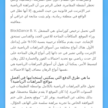
تحظر أنشطة المقامرة. فعلى الرغم من أن المراهنة الرياضية
عبر الإنترنت غير قانونية من حيث التشريع، إلا أنها تظل في
الواقع في منطقة رمادية، ولم يثبت متابعة اي عراقي أو
معاقبته.
BlockDance B. V، التي تحمل ترخيص كوراساو، هي المشغل
وراء الموقع. المكافآت المتاحة للاعبين الجدد والقدامى تستحق
الإشادة، حيث يقدم مكافأة ترحيبية بنسبة 100% على إيداعك
الأول. هناك أنواع مختلفة من أسواق المراهنات الرياضية على
الإنترنت والتي تشير في حد ذاتها إلى أنواع الرهان المتاحة على
كل حدث رياضي مع تحديد احتمالات الفوز والخسارة لكل رهان.
لتبسيط الأمر، يمكننا أن نقول أن أسواق المراهنات الرياضية هي
نفسها أنواع الرهان مضاف إليها الاحتمالات.
ما هي طرق الدفع التي يمكنني استخدامها في أفضل
مواقع المراهنات الرياضية؟
تحول عالم المراهنات الرياضية بالكامل بواسطة التطبيقات في
السنوات الأخيرة. إذا كان الموقع لا يقدم تطبيقًا مخصصًا، فهو
بذلك يتخلف عن المنافسة. يوفر كل” “موقع يحصل على ختم
الموافقة الخاص بنا تجربة مراهنة سلسة على الهاتف الجوّال،