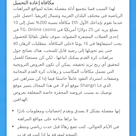
مكافأة إعادة التحميل
لهذا السبب قمنا بتجميع أدلة مفصلة بعناية لمواقع المراهنات
الرياضية في مختلف البلدان العربية وشمال إفريقيا. احصل على
مكافأة بنسبة 200% تصل إلى 10 Eth عندما تقوم بإيداعك الأول
في TG. Online casino بمبلغ يزيد عن 25 دولارًا أمريكيًا في
إحدى العملات المشفرة المقبولة، سوف تتأهل تلقائيًا للحصول
على المكافأة. متطلبات الرهان 40x يجب استيفاؤها في 16 يومًا
حتى يتم تحويلها إلى رصيد قابل للسحب. هناك نصائح حول
مراهنات كرة القدم يمكنك اتباعها ، لكن كن مستعدًا للعمل
لتحقيق أي ربح تريد تحقيقه. يمكن أن تكون العروض الترويجية
التي تشمل مكافآت المكاسب و رهانات كرة القدم المجانية
وصفقات استرداد النقود عاملاً حاسمًا فيما إذا كن ستراهن عبر
موقع أم لا. في هذا المجاك يتميز موقع Shangri La الذي
نوصيك به بسبب عروضه المحفزة خاصة المتعلقة بعروض
الهدافين.
إنها مفصلة بشكل لا يصدق وتقدم إحصائيات ومعلومات نادرًا
ما نراها متاحة على مواقع المراهنة.
في الأيام الخوالي، كنت تضع رهانًا قبل حدث رياضي وتنتظر
النتيجة لمعرفة ما إذا كنت قد فزت.