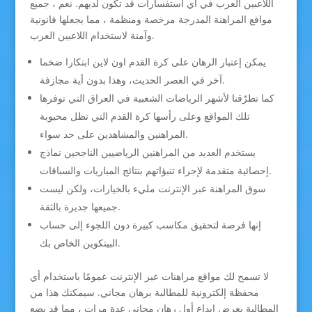
اللاعبين العرب في أي استفسارات قد تكون لديهم. نعم ، جميع
مواقع المراهنة المدرجة مرخصة ومنظمة ، مما يجعلها قانونية
وآمنة لاستخدام اللاعبين العرب.
يمكن إعتبار الرهان على كرة القدم اون لاين ابتكارا ضخما
آخر في العصر الحديث، وهذا بدون أية مجازفة.
كما تطرّقنا لأشهر الرياضات الشعبية في العراق التي توفرها
تلك المواقع وعلى رأسها كرة القدم التي تظل محبوبة
المراهنين والمشاهدين على حد سواء.
يستخدم العديد من المراهنين الرياضيين الناجحين نماذج
إحصائية متقدمة لإجراء تنبؤاتهم بنتائج المباريات والسباقات.
سوق المراهنة عبر الإنترنت مليء بالخيارات، ولكن ليست
جميعها جديرة بالثقة.
إنها فرصة لتحقيق مكاسب كبيرة دون اللجوء إلى حساب
البيتكوين الخاص بك.
لا تسمح لك مواقع مراهنات عبر الإنترنت عمومًا باستخدام أي
محفظة إلكترونية للمطالبة برهان مجاني. سيمكنك هذا من
المطالبة بعرض إيداع أول رهان مجاني عدة مرات ، مما قد يضع