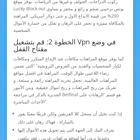
ركوب الدراجات، الجولف و غيرها من الرياضات. يوفر موقع
Lucky Block out بونص ترحيبي ضخم و رائع و محفز و يساوي
200% من قيمة الايداع الاول و حتى دولار أمريكي. المراهنة
بالمكافاة مميزة و تحفز على الرهان و تقلل من خسارة الأموال
الشخصية.
الخطوة 2: قم بتشغيل Vpn في وضع
مفتاح القفل
كما يوفر موقع المراهنات مكافآت عند الإيداع المتكرر ومكافآت
لكبار الشخصيات والعديد من العروض الترويجية” “التي تضمن
رضاء اللاعبين طوال الوقت. المراهنة في افضل مواقع
المراهنات العالمية، تجعل تجربة المراهنة رائعة و ممتعة، و
تقربك من ربح المراهنات و ربح اموال حقيقية. ومن الأمور
الجديرة بالذكر في مراجعة Betfinal هو قسم “الرهانات على
الأحداث المباشرة“.
إذا كنت تخيل أن يسجل كلا الفريقين ولكن فريقًا معينًا يفوز
بالمباراة ، فهناك رهان على ذلك.
يعرف البنك إلى الجهة التي يتم تحويل هذه الأموال إليها
وعندما يرون أنها لموقع مراهنات عربي ، فقد يبلغون