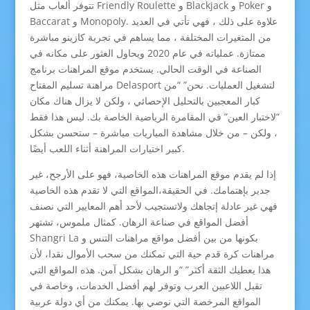
تتوفر ألعاب مثل Friendly Roulette و Blackjack و Poker و
Baccarat و Monopoly. علاوة على ذلك ، فهي تأتي في العديد
من المتغيرات المختلفة ، مما يساهم في تجربة كازينو مباشرة
ممتازة. عملياته في عام 2020 ويحاول العثور على مكانه في
الصناعة في الوقت الحالي. يستخدم موقع المراهنات برنامج
مراهنة تسليم المفتاح Delasport لتشغيل العمليات. نحن” “من
كبار المعجبين بالتحليل الإحصائي ، ولكن لا يزال هناك مكان
“لاختبار العين” في المقامرة الرياضية الخاصة بك. ليس هذا فقط
، ولكن – من خلال مشاهدة المباريات مباشرة – ستحسن بشكل
كبير اختيارات المراهنة أثناء اللعب أيضًا.
إذا لم يقدم موقع المراهنات هذه الخاصية، فهو على الأرجح، غير
جدير بإهتمامك. في الحقيقة،المواقع التي لا تقدم هذه الخاصية
فهي غير عادلة إتجاهك ولاتستجيب لأحد أهم المعايير التي نصنف
أفضل المواقع في صناعة الرهان. كمثال ملموس، تشتهر
Shangri La بكونها من بين أفضل مواقع مراهنات التنس و
مراهنات كرة قدم حية التي تمكنك من سحب الأموال نقدا، لأن
هذا يعطيك الثقة أكثر” “و الرهان بشكل آمن. هذه المواقع التي
تقبل اللاعبين العرب وتوفر لهم أفضل الخدمات، وخاصة في
المواقع المرخصة التي نوصي بها. يمكنك من أي دولة عربية