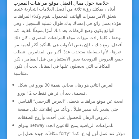
خلاصة حول مقال افضل موقع مراهنات المغرب
أدناه ، يمكنك رؤية ثلاثة من أفضل العلامات التجارية عندما
يتعلق الأمر بميزات الهاتف المحمول. يقوم وكلاء المراهنات
هؤلاء بعمل رائع في إمساك يدك طوال عملية التسجيل ، وفي
الواقع يكون وضع الرهانات بعد ذلك أمرًا بسيطًا للغاية. كما
لوحظ ، كلما زادت ميزات موقع المراهنات المصري ، كان ذلك
أفضل. ومع ذلك ، فإن بعض الأدوات هي بالتأكيد أكثر أهمية من
غيرها ، لأنها ببساطة ستجذب عددًا أكبر من المقامرين. تتطلب
جميع العروض الترويجية بعض الاستثمار من قبل المقامر ، لكن
المكافآت التي يحصلون عليها في المقابل يجب أن تكون
متناسبة.
العرض الثاني هو رهان مجاني بقيمة 30 يورو في شكل
قسيمة، بعد أن تراهن فقط ب 12 يورو.
ابحث عن موقع مراهنات يتخطى “العرض الترحيبي” القياسي
حتى يشعر بأنه مميز قليلاً ، وتأكد من إطلاعك على صفحة
عروض الرهان للحصول على أحدث وأروع الصفقات.
بيتواي Betway للمراهنات الرياضية يمنح اللاعبين الجدد
مكافآت جيدة تصل إلى forty” “دولار عند عمل أول إيداع، كما