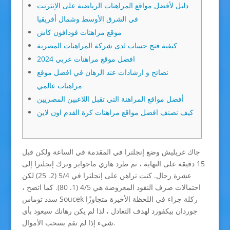
دليل لأفضل مواقع المراهنات الرياضية على الإنترنت
في الشرق الأوسط وشمال أفريقيا
موقع مراهنات فودافون كاش
كيفية فتح حساب لدى شركة المراهنات المصرية
افضل موقع مراهنات عربي 2024
نصائح و ارشادات عند الرهان في افضل موقع
مراهنات عالمي
أفضل مواقع المراهنة التي تقبل اللاعبين المصريين
كيف نصنف افضل مواقع مراهنات كرة القدم اون لاين
جاك غريليش وضع إنجلترا في المقدمة في الساعة ولكن قبل
15 دقيقة على النهاية ، تم طرد هاري ماجواير وترك إنجلترا إلى
عشرة رجال. كنت تراهن على إنجلترا في 5/4 (2. 25) لكن
احتمالات صرف النقود المعروضة هي 4/5 (1. 80). كما اتضح ،
سدد توماس Soucek ركلة جزاء في اللحظة الأخيرة متجاوزًا
جوردان بيكفورد لهدف التعادل ، لذا لم يكن رهانك سيعود بأي
شيء إذا لم تقم بسحب الأموال.