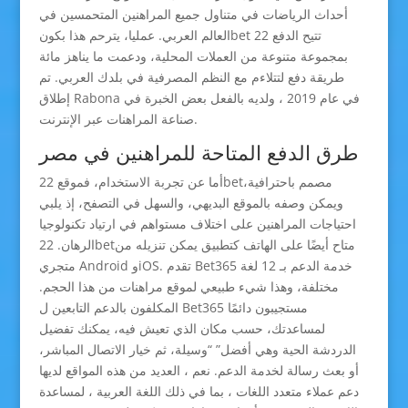
أحداث الرياضات في متناول جميع المراهنين المتحمسين في
العالم العربي. عمليا، يترحم هذا بكونbet 22 تتيح الدفع
بمجموعة متنوعة من العملات المحلية، ودعمت ما يناهز مائة
طريقة دفع لتتلاءم مع النظم المصرفية في بلدك العربي. تم
إطلاق Rabona في عام 2019 ، ولديه بالفعل بعض الخبرة في
صناعة المراهنات عبر الإنترنت.
طرق الدفع المتاحة للمراهنين في مصر
أما عن تجربة الاستخدام، فموقع 22betمصمم باحترافية،
ويمكن وصفه بالموقع البديهي، والسهل في التصفح، إذ يلبي
احتياجات المراهنين على اختلاف مستواهم في ارتياد تكنولوجيا
الرهان. 22betمتاح أيضًا على الهاتف كتطبيق يمكن تنزيله من
متجري Android وiOS. تقدم Bet365 خدمة الدعم بـ 12 لغة
مختلفة، وهذا شيء طبيعي لموقع مراهنات من هذا الحجم.
المكلفون بالدعم التابعين ل Bet365 مستجيبون دائمًا
لمساعدتك، حسب مكان الذي تعيش فيه، يمكنك تفضيل
الدردشة الحية وهي أفضل” “وسيلة، ثم خيار الاتصال المباشر،
أو بعث رسالة لخدمة الدعم. نعم ، العديد من هذه المواقع لديها
دعم عملاء متعدد اللغات ، بما في ذلك اللغة العربية ، لمساعدة