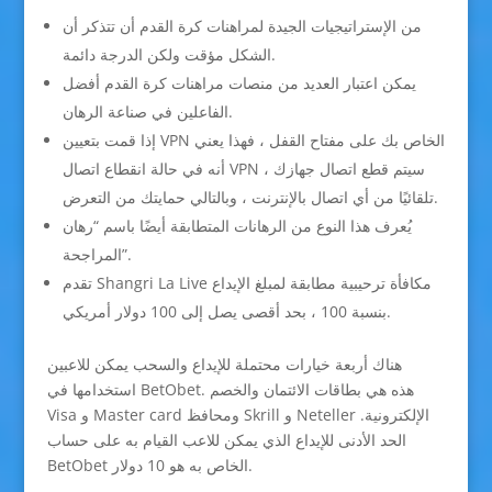
من الإستراتيجيات الجيدة لمراهنات كرة القدم أن تتذكر أن
الشكل مؤقت ولكن الدرجة دائمة.
يمكن اعتبار العديد من منصات مراهنات كرة القدم أفضل
الفاعلين في صناعة الرهان.
إذا قمت بتعيين VPN الخاص بك على مفتاح القفل ، فهذا يعني
أنه في حالة انقطاع اتصال VPN ، سيتم قطع اتصال جهازك
تلقائيًا من أي اتصال بالإنترنت ، وبالتالي حمايتك من التعرض.
يُعرف هذا النوع من الرهانات المتطابقة أيضًا باسم “رهان
المراجحة”.
تقدم Shangri La Live مكافأة ترحيبية مطابقة لمبلغ الإيداع
بنسبة 100 ، بحد أقصى يصل إلى 100 دولار أمريكي.
هناك أربعة خيارات محتملة للإيداع والسحب يمكن للاعبين
استخدامها في BetObet. هذه هي بطاقات الائتمان والخصم
Visa و Master card ومحافظ Skrill و Neteller الإلكترونية.
الحد الأدنى للإيداع الذي يمكن للاعب القيام به على حساب
BetObet الخاص به هو 10 دولار.