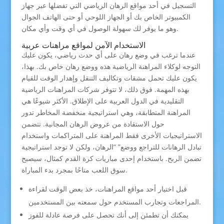
التسجيل في أحد مواقع الرهان الرياضي التي تفضلها عبر جهاز
الكمبيوتر الخاص بك أو الجهاز اللوحي أو حتى الهاتف الجوال
وهو ما يوفر لك سهولة الوصول في أي وقت وأي مكان.
الاستخدام الآمن لمواقع مراهنات عربية
عندما ترغب في وضع رهان على أي حدث رياضي، يكون عليك
التوجه لوكلاء المراهنة الرياضية هذه ووضع رهان خاص بك. بهذا،
يكون عليك تحمل مشقات وتكاليف التنقل وإهدار الوقت للقيام
بهذه المهمة. فوق ذلك، لا تتوفر شركات المراهنات الرياضية
التقليدية في الدول العربية على الإطلاق. الأكثر شيوعًا هي
المراهنة المتطابقة، وهي استراتيجية منخفضة المخاطر تدور
حول الاستفادة من عروض الرهان المجانية. تتضمن
الاستراتيجيات الأخرى فقط المراهنة على المتراكمات واستخدام
تبادل الرهانات للتراجع ووضع” “الرهان، ولكن لا توجد استراتيجية
تضمن الربح. باستخدام إحدى مباريات كرة القدم كمثال، سيصبح
سوق اللعب متاحًا بمجرد بدء المباراة.
قبل اختيار أحد مواقع المراهنات، خذ بعض الوقت لقراءة
المراجعات وتجارب المستخدم حول سمعته بين المستخدمين.
يمكنك أن تطمئن إلى أنك تحصل على فرصة عادلة للفوز