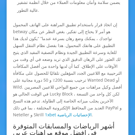
يضمن سلامة وأمان معلومات العملاء من خلال انظمة تشفير
عالية التطور.
إن اتخاذ قرار باستخدام تطبيق المراهنة على الهاتف المحمول
betway هو أمر لا يحتاج إلى تفكير. بغض النظر عن مكان
تواجدك ، يمكنك وضع رهان بسرعة عندما” “يكون لديك هذا
التطبيق على هاتفك المحمول. هذا بفضل نظام التنقل السهل
للغاية وسرعة التطبيق الجيدة ونظام التصفية المفيد الذي يتيح
لك العثور على الرهان الدقيق الذي تريد وضعه في أي وقت من
الأوقات على الإطلاق. كما أن لديها واحدة من أفضل المكافآت
الترحيبية مع اللاعبين الجدد المؤهلين تلقائيًا للحصول على مكافأة
ترحيب بنسبة 200٪ و 50 دورة مجانية على Wanted Dead أو
Wild. أفضل وكيل مراهنات من جميع النواحي للاعبين المصريين
في الوقت الحالي هو Lucky Block ، لكن كل واحد من التسعة
الآخرين يجلب ميزاته الخاصة إلى الطاولة. تدعم هذه النسخ
العديد من المحافظ الإلكترونية المختلفة ، بما في ذلك PayPal و
.
1xbet الإحصائيات الرياضية
Neteller و Skrill
أشهر الرياضات والمسابقات المتوفرة
في افضل موقع مراهنات عربي