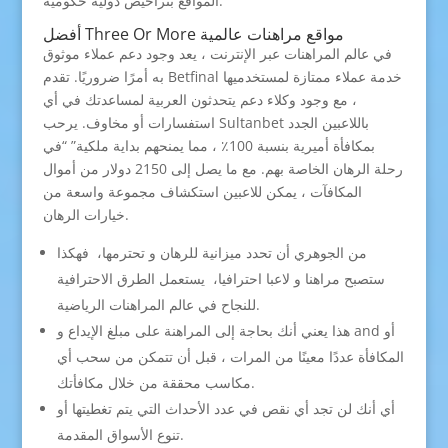
المواقع بتراخيص دولية حكومية.
أفضل Three Or More مواقع مراهنات عالمية
في عالم المراهنات عبر الإنترنت ، يعد وجود دعم عملاء موثوق
به أمرًا ضروريًا. تقدم Betfinal خدمة عملاء ممتازة لمستخدميها
، مع وجود وكلاء دعم يتحدثون العربية لمساعدتك في أي
استفسارات أو مخاوف. يرحب Sultanbet باللاعبين الجدد
بمكافأة أميرية بنسبة 100٪ ، مما يمنحهم بداية ملكية” “في
رحلة الرهان الخاصة بهم. مع ما يصل إلى 2150 دولار من أموال
المكافآت ، يمكن للاعبين استكشاف مجموعة واسعة من
خيارات الرهان.
من الجوهري أن تحدد ميزانية للرهان و تحترمها، فهكذا
ستصبح مراهنا و لاعبا احترافيا، يستعمل الطرق الاحترافية
للنجاح في عالم المراهنات الرياضية.
هذا يعني أنك بحاجة إلى المراهنة على مبلغ الإيداع و and أو
المكافأة عددًا معينًا من المرات ، قبل أن تتمكن من سحب أي
مكاسب محققة من خلال مكافأتك.
أي أنك لن تجد أي نقص في عدد الأحداث التي يتم تغطيتها أو
تنوع الأسواق المقدمة.