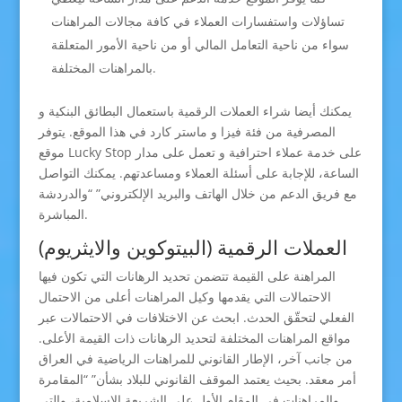
تساؤلات واستفسارات العملاء في كافة مجالات المراهنات
سواء من ناحية التعامل المالي أو من ناحية الأمور المتعلقة
بالمراهنات المختلفة.
يمكنك أيضا شراء العملات الرقمية باستعمال البطائق البنكية و
المصرفية من فئة فيزا و ماستر كارد في هذا الموقع. يتوفر
موقع Lucky Stop على خدمة عملاء احترافية و تعمل على مدار
الساعة، للإجابة على أسئلة العملاء ومساعدتهم. يمكنك التواصل
مع فريق الدعم من خلال الهاتف والبريد الإلكتروني” “والدردشة
المباشرة.
العملات الرقمية (البيتوكوين والايثريوم)
المراهنة على القيمة تتضمن تحديد الرهانات التي تكون فيها
الاحتمالات التي يقدمها وكيل المراهنات أعلى من الاحتمال
الفعلي لتحقّق الحدث. ابحث عن الاختلافات في الاحتمالات عبر
مواقع المراهنات المختلفة لتحديد الرهانات ذات القيمة الأعلى.
من جانب آخر، الإطار القانوني للمراهنات الرياضية في العراق
أمر معقد. بحيث يعتمد الموقف القانوني للبلاد بشأن” “المقامرة
والمراهنات في المقام الأول على الشريعة الإسلامية، والتي