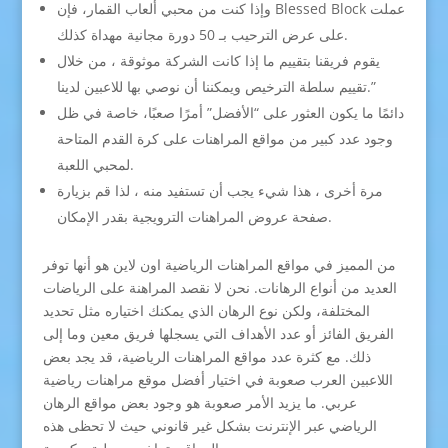
وإذا كنت من محبي ألعاب القمار، فإن Blessed Block عملت
على عرض الترحيب بـ 50 دورة مجانية مهداة كذلك.
يقوم فريقنا بتقييم ما إذا كانت الشركة موثوقة ، من خلال
تقييم سلطة الترخيص ويمكننا أن نوصي بها للاعبين لدينا.”
دائمًا ما يكون العثور على “الأفضل” أمرًا صعبًا، خاصة في ظل
وجود عدد كبير من مواقع المراهنات على كرة القدم المتاحة
لمحبي اللعبة.
مرة أخرى ، هذا شيء يجب أن تستفيد منه ، لذا قم بزيارة
صفحة عروض المراهنات الترويجية بقدر الإمكان.
من المميز في مواقع المراهنات الرياضية اون لاين هو أنها توفر
العديد من أنواع الرهانات. نحن لا نقصد المراهنة على الرياضات
المختلفة، ولكن نوع الرهان الذي يمكنك اختياره مثل تحديد
الفريق الفائز أو عدد الأهداف التي يسجلها فريق معين وما إلى
ذلك. مع كثرة عدد مواقع المراهنات الرياضية، قد يجد بعض
اللاعبين العرب صعوبة في اختيار أفضل موقع مراهنات رياضية
عربي. ما يزيد الأمر صعوبة هو وجود بعض مواقع الرهان
الرياضي عبر الإنترنت بشكل غير قانوني حيث لا تحظى هذه