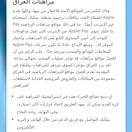
مراهنات العراق
هناك الكثير من المواقع الآمنة للاختيار من بينها، وكلها تقدم
للعملاء الجدد مكافآت ترحيبية مذهلة. يمكنك استخدام Apple
Pay عبر الإنترنت أيضًا ، بما في ذلك مواقع مراهنات الرياضية
عبر الإنترنت التي تقبل مدفوعات Apple Pay. ما عليك سوى
التوجه إلى أمين الصندوق التابع لشركة المراهنات واختيار
Apple Pay كموفر لك ، ومبلغ الإيداع. عادةً ما تكون سرعات
المعاملات للودائع والسحب سريعة جدًا ، على الرغم من أن
أفضل مواقع مراهنات قد تؤخر عمليات السحب بحوالي ساعة.
لقد برز العراق مؤخرا كسوق مزدهر للمراهنات،وللبقاء في
المقدمة تقدم افضل مواقع المراهنات الرياضية في العراق
مجموعة من المكافآت والعروض الترويجية الجذابة لاستقطاب
المراهنين.
إن دمج نصائح الخبراء هذه في إستراتيجيتك للمراهنة على
كرة القدم يمكن أن يمهد الطريق لاتخاذ قرارات أكثر استنارة،
وفي النهاية، زيادة النجاح.
يمكنك التواصل مع فريق الدعم من خلال الهاتف و البريد
الإلكتروني.