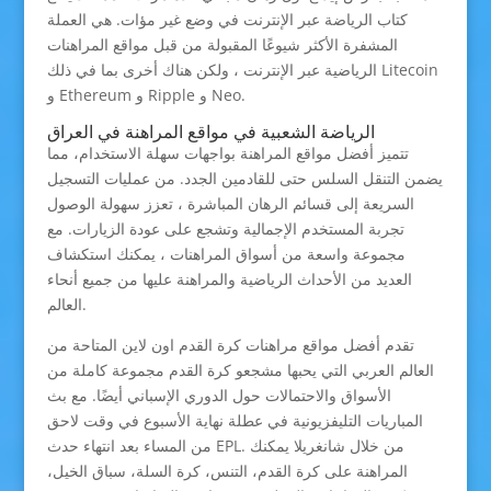
كتاب الرياضة عبر الإنترنت في وضع غير مؤات. هي العملة
المشفرة الأكثر شيوعًا المقبولة من قبل مواقع المراهنات
الرياضية عبر الإنترنت ، ولكن هناك أخرى بما في ذلك Litecoin
و Ethereum و Ripple و Neo.
الرياضة الشعبية في مواقع المراهنة في العراق
تتميز أفضل مواقع المراهنة بواجهات سهلة الاستخدام، مما
يضمن التنقل السلس حتى للقادمين الجدد. من عمليات التسجيل
السريعة إلى قسائم الرهان المباشرة ، تعزز سهولة الوصول
تجربة المستخدم الإجمالية وتشجع على عودة الزيارات. مع
مجموعة واسعة من أسواق المراهنات ، يمكنك استكشاف
العديد من الأحداث الرياضية والمراهنة عليها من جميع أنحاء
العالم.
تقدم أفضل مواقع مراهنات كرة القدم اون لاين المتاحة من
العالم العربي التي يحبها مشجعو كرة القدم مجموعة كاملة من
الأسواق والاحتمالات حول الدوري الإسباني أيضًا. مع بث
المباريات التليفزيونية في عطلة نهاية الأسبوع في وقت لاحق
من المساء بعد انتهاء حدث EPL. من خلال شانغريلا يمكنك
المراهنة على كرة القدم، التنس، كرة السلة، سباق الخيل،