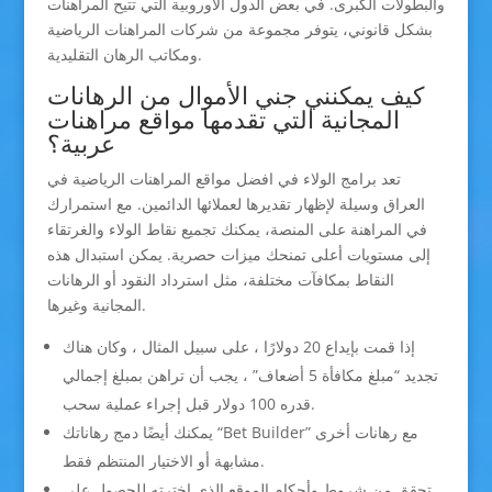
والبطولات الكبرى. في بعض الدول الأوروبية التي تتيح المراهنات
بشكل قانوني، يتوفر مجموعة من شركات المراهنات الرياضية
ومكاتب الرهان التقليدية.
كيف يمكنني جني الأموال من الرهانات
المجانية التي تقدمها مواقع مراهنات
عربية؟
تعد برامج الولاء في افضل مواقع المراهنات الرياضية في
العراق وسيلة لإظهار تقديرها لعملائها الدائمين. مع استمرارك
في المراهنة على المنصة، يمكنك تجميع نقاط الولاء والغرتقاء
إلى مستويات أعلى تمنحك ميزات حصرية. يمكن استبدال هذه
النقاط بمكافآت مختلفة، مثل استرداد النقود أو الرهانات
المجانية وغيرها.
إذا قمت بإيداع 20 دولارًا ، على سبيل المثال ، وكان هناك
تجديد “مبلغ مكافأة 5 أضعاف” ، يجب أن تراهن بمبلغ إجمالي
قدره 100 دولار قبل إجراء عملية سحب.
يمكنك أيضًا دمج رهاناتك “Bet Builder” مع رهانات أخرى
مشابهة أو الاختيار المنتظم فقط.
تحقق من شروط وأحكام الموقع الذي اخترته للحصول على