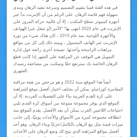
في هذه الفئة قمنا بتقييم التصميم وسرعة تنفيذ الرهان ومدى
سهولة فهم قائمة الرهان. على الرغم من أن الإنترنت بدأ عبر
أجهزة كمبيوتر سطح المكتب ، إلا أن غالبية حركة المرور على
الإنترنت في عام 2020 انتهى بها” “الأمر (أو تنتقل عبر) الهواتف
والأجهزة اللوحية. منذ عام 2010 ، كان هناك شيء من ثورة
الإنترنت عبر الهاتف المحمول ، ويمتد ذلك إلى كل من مواقع
مراهنات الراسخة وأحدثها. نصيحة أخرى رائعة حول إدارة
التمويل هي التوقف عن المراهنة على الشهر إذا كانت قطع
الرهان الخاصة بك سترتفع حقًا وتمكنت من مضاعفة رصيدك
الشهري.
أنشأ هذا الموقع سنة 2022 و هو مرخص من هيئة مراقبة
المقامرة كوراساو. يمكن أن يختلف اختيار أفضل موقع للمراهنة
على كرة القدم العربية بناءً على التفضيلات الفردية. إلا أن
الموقع الذي يوفر مجموعة متنوعة من أسواق كرة القدم تلبي
احتياجات اللاعبين العرب يمكن أن يعد الأفضل. يقدم الموقع منذ
انطلاقه مجموعة كبيرة من الأسواق والأحداث يوميًا، إلى جانب
ميزات قيمة مثل بيع الرهان بالكامل/جزئيًا وبناء الرهان. وهو أحد
أفضل مواقع المراهنة الذي يتيح لك وضع الرهان على الأحداث