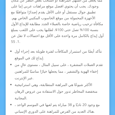
مما يجعل من السهل المراهنة أو السحب بغض النظر عن مكان
وجودك. يجب أن يحتوي افضل موقع مراهنات عربي إما على
تطبيق جوال مستقل أو على الأقل يقدم إصدارًا متوافقًا مع
الأجهزة المحمولة من موقع الحاسوب المكتبي الخاص بهم.
مكافأة ترحيب رياضية خاصة بالعملاء الجدد مطابقة للإيداع الأول
بنسبة 100% تصل حتى 100$. لطلبها يجب على اللعب بمبلغ
أول إيداع بالكامل مرة واحدة على الأقل مع احتمالات لا تقل عن
1. 55.
نتأكد أيضًا من استمرار المكافآت لفترة طويلة بعد إجراء أول
إيداع لك في الموقع.
تقدم العملات المشفرة ، على سبيل المثال ، مستوى عالٍ من
إخفاء الهوية والتشفير ، مما يجعلها خيارًا مناسبًا للمراهنين
عبر الإنترنت.
الأكثر شيوعًا هي المراهنة المتطابقة، وهي استراتيجية
منخفضة المخاطر تدور حول الاستفادة من عروض الرهان
المجانية.
مع وجود 20 ناديًا و 38 مباراة يتم لعبها في الموسم الواحد ،
هناك العديد من الفرص للمراهنة على الدوري الإسباني.