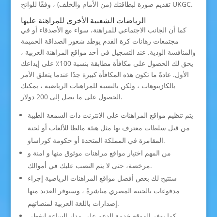
تقديم صورة لبطاقتك (من الأمام والخلف) ، وفقًا للوائح UKGC.
الرياضات الشعبية الأخرى للمراهنة عليها
كما أن الجانب الاجتماعي للمراهنة، سواء مع الأصدقاء أو في
مجتمعات رهانات كرة القدم يوطد شعور الصداقة الحميمة
والمنافسة الودية. عند التسجيل في أحد مواقع المراهنة العربية ،
يحق لك الحصول على مكافأة مطابقة بنسبة 100٪ على إيداعك
الأول. عادةً ما تكون هذه المكافأة كبيرة جدًا عندما يتعلق الأمر
بالكازينوهات ، ولكن بالنسبة للمراهنات الرياضية ، يمكنك
الحصول على ما يصل إلى 200 دولار.
يتم تنظيم مواقع المراهنات على الانترنت ذات السمعة الطيبة
من قبل سلطات معترف بها مثل هيئة مالطا للألعاب أو لجنة
المقامرة في المملكة المتحدة أو حكومة كوراساو.
من المهم اختيار مواقع مراهنات موثوق منها و امنة و
مرخصة، حتى لا يتم النصب عليك في أموالك.
ستتيح لك بعض أفضل مواقع المراهنات الرياضية إجراء
مدفوعات بالجنيه المصري مباشرةً ، وسيوفر العديد منها
إصدارات باللغة العربية لمنصاتهم.
كما يوفر الموقع خدمة الدعم على مدار الساعة ليغطي