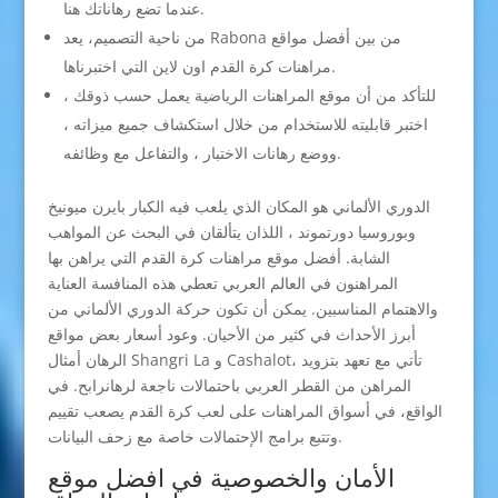
عندما تضع رهاناتك هنا.
من ناحية التصميم، يعد Rabona من بين أفضل مواقع
مراهنات كرة القدم اون لاين التي اختبرناها.
للتأكد من أن موقع المراهنات الرياضية يعمل حسب ذوقك ،
اختبر قابليته للاستخدام من خلال استكشاف جميع ميزاته ،
ووضع رهانات الاختبار ، والتفاعل مع وظائفه.
الدوري الألماني هو المكان الذي يلعب فيه الكبار بايرن ميونيخ
وبوروسيا دورتموند ، اللذان يتألقان في البحث عن المواهب
الشابة. أفضل موقع مراهنات كرة القدم التي يراهن بها
المراهنون في العالم العربي تعطي هذه المنافسة العناية
والاهتمام المناسبين. يمكن أن تكون حركة الدوري الألماني من
أبرز الأحداث في كثير من الأحيان. وعود أسعار بعض مواقع
الرهان أمثال Shangri La و Cashalot، تأتي مع تعهد بتزويد
المراهن من القطر العربي باحتمالات ناجعة لرهانرابح. في
الواقع، في أسواق المراهنات على لعب كرة القدم يصعب تقييم
وتتبع برامج الإحتمالات خاصة مع زحف البيانات.
الأمان والخصوصية في افضل موقع