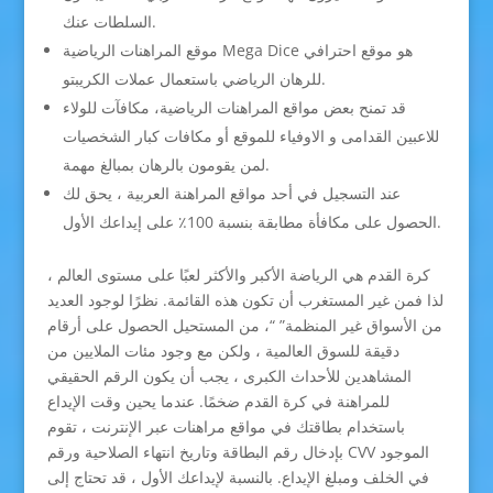
السلطات عنك.
موقع المراهنات الرياضية Mega Dice هو موقع احترافي
للرهان الرياضي باستعمال عملات الكريبتو.
قد تمنح بعض مواقع المراهنات الرياضية، مكافآت للولاء
للاعبين القدامى و الاوفياء للموقع أو مكافات كبار الشخصيات
لمن يقومون بالرهان بمبالغ مهمة.
عند التسجيل في أحد مواقع المراهنة العربية ، يحق لك
الحصول على مكافأة مطابقة بنسبة 100٪ على إيداعك الأول.
كرة القدم هي الرياضة الأكبر والأكثر لعبًا على مستوى العالم ،
لذا فمن غير المستغرب أن تكون هذه القائمة. نظرًا لوجود العديد
من الأسواق غير المنظمة” “، من المستحيل الحصول على أرقام
دقيقة للسوق العالمية ، ولكن مع وجود مئات الملايين من
المشاهدين للأحداث الكبرى ، يجب أن يكون الرقم الحقيقي
للمراهنة في كرة القدم ضخمًا. عندما يحين وقت الإيداع
باستخدام بطاقتك في مواقع مراهنات عبر الإنترنت ، تقوم
بإدخال رقم البطاقة وتاريخ انتهاء الصلاحية ورقم CVV الموجود
في الخلف ومبلغ الإيداع. بالنسبة لإيداعك الأول ، قد تحتاج إلى