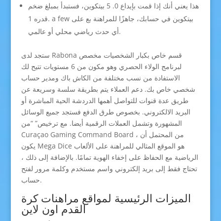
هذا يعني أنك إذا قمت بإيداع 0. 5 بيتكوين، فستبدأ بمبلغ ضخم
قدره 1. a few بيتكوين في حسابك، جاهزًا للمراهنة بع على
أي حدث رياضي محلي أو عالمي.
ستجد لدى Rabona قسم خاص بكبار الشخصيات مخصص
لبرنامج الولاء الحصري وهو مكون من 6 مستويات تتيح لك
الاستفادة من نسب مختلفة من الكاش باك ومدير حساب
شخصي خاص بك. دعم العملاء يتم بطريقة سلسة وسريعة عن
طريق عدة قنوات للتواصل أهمها الدردشة الحية المباشرة أو
البريد الالكتروني. بخصوص طرق الدفع فستجد جميع الوسائل
المشهورة وتشمل العملات الرقمية أيضا. مع ترخيص” “من
Curaçao Gaming Command Board ، من المحتمل أن
يكون Mega Dice هو الموقع المثالي للمراهنة على الألعاب
الرياضية مع الحفاظ على إخفاء الهوية تمامًا. بالإضافة إلى ذلك ،
تحتاج فقط إلى بريد إلكتروني واسم مستخدم وكلمة مرور لفتح
حساب.
الميزات الرئيسية لمواقع مراهنات كرة
القدم اون لاين