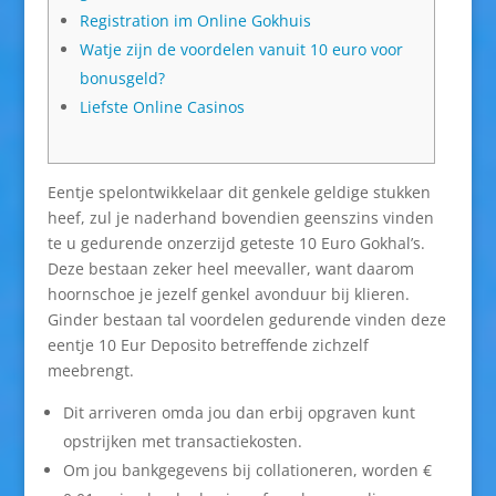
Registration im Online Gokhuis
Watje zijn de voordelen vanuit 10 euro voor
bonusgeld?
Liefste Online Casinos
Eentje spelontwikkelaar dit genkele geldige stukken
heef, zul je naderhand bovendien geenszins vinden
te u gedurende onzerzijd geteste 10 Euro Gokhal’s.
Deze bestaan zeker heel meevaller, want daarom
hoornschoe je jezelf genkel avonduur bij klieren.
Ginder bestaan tal voordelen gedurende vinden deze
eentje 10 Eur Deposito betreffende zichzelf
meebrengt.
Dit arriveren omda jou dan erbij opgraven kunt
opstrijken met transactiekosten.
Om jou bankgegevens bij collationeren, worden €