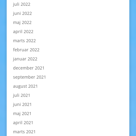
juli 2022
juni 2022
maj 2022
april 2022
marts 2022
februar 2022
januar 2022
december 2021
september 2021
august 2021
juli 2021
juni 2021
maj 2021
april 2021
marts 2021