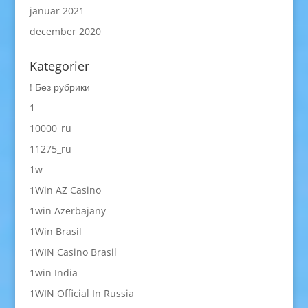
januar 2021
december 2020
Kategorier
! Без рубрики
1
10000_ru
11275_ru
1w
1Win AZ Casino
1win Azerbajany
1Win Brasil
1WIN Casino Brasil
1win India
1WIN Official In Russia