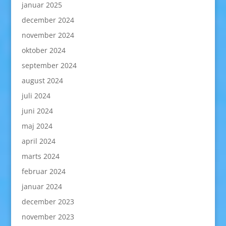
januar 2025
december 2024
november 2024
oktober 2024
september 2024
august 2024
juli 2024
juni 2024
maj 2024
april 2024
marts 2024
februar 2024
januar 2024
december 2023
november 2023