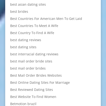
best asian dating sites
best brides
Best Countries For American Men To Get Laid
Best Countries To Meet A Wife
Best Country To Find A Wife
best dating reviews
best dating sites
best interracial dating reviews
best mail order bride sites
best mail order brides
Best Mail Order Brides Websites
Best Online Dating Sites For Marriage
Best Reviewed Dating Sites
Best Website To Find Women
Betmotion brazil