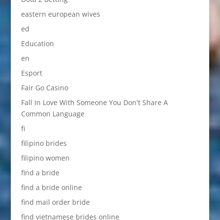
eastern european wives
ed
Education
en
Esport
Fair Go Casino
Fall In Love With Someone You Don't Share A
Common Language
fi
filipino brides
filipino women
find a bride
find a bride online
find mail order bride
find vietnamese brides online