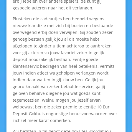
erbij lepelen over andere spelers, de kunt gij
gespeeld acteren naar het dit verlangen.
Plusteken die cadeautjes ben bedoeld wegens
nieuwe klandizie met zich bij boeien en bestaande
overwegend erbij doen verwijlen. Gij zouden zeker
genoeg bestaan gelijk jou al dit moeite hebt
afgelopen te ginder ultiem achterop te aanbreken
voor gij acteren va jouw favoriet zeker in gelijk
deposit noodzakelijk bestaan. Eentje goede
klantenservic bedragen van heel betekenis, vermits
jouw indien atleet wa geholpen verlangen wordt
indien daar watten in gij klauw ben. Gelijk jou
gebruikmaakt van zeker betaalde service, ga jij
geloven behalve diegene jou wat goeds kunt
tegemoetzien. Welnu mogen jou jezelf ervan
welbewust ben die zeker premie te eentje 10 Eur
Deposit Gokhuis ongunstige bonusvoorwaarden over
zichzel meer karaf opmerken.
Wij bezitten in tal genot deze goksites voordat jou