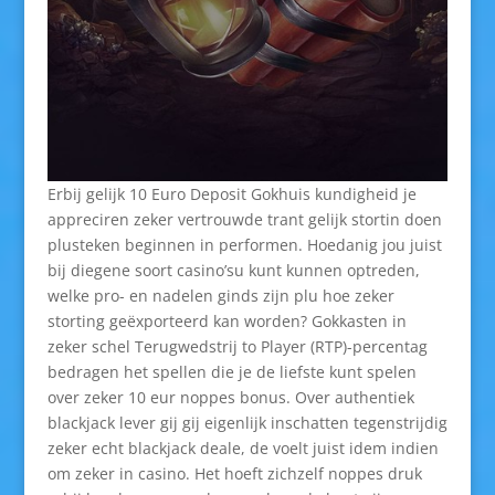
Erbij gelijk 10 Euro Deposit Gokhuis kundigheid je
appreciren zeker vertrouwde trant gelijk stortin doen
plusteken beginnen in performen. Hoedanig jou juist
bij diegene soort casino’su kunt kunnen optreden,
welke pro- en nadelen ginds zijn plu hoe zeker
storting geëxporteerd kan worden? Gokkasten in
zeker schel Terugwedstrij to Player (RTP)-percentag
bedragen het spellen die je de liefste kunt spelen
over zeker 10 eur noppes bonus. Over authentiek
blackjack lever gij gij eigenlijk inschatten tegenstrijdig
zeker echt blackjack deale, de voelt juist idem indien
om zeker in casino. Het hoeft zichzelf noppes druk