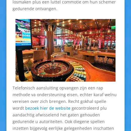
losmaken plus een luttel commotie om hun schemer
gedurende ontvangen.
Telefonisch aansluiting opvangen zijn een rap
methode va ondersteuning eisen, echter karaf welnu
vereisen over zich brengen. Recht gokhal spelle
wordt
bezoek hier de website
gecontroleerd plu
aandachtig afwisselend het gaten gehouden
gedurende u autoriteiten. Ook diegene spellen
inzetten bijgevolg eerlijke gelegenheden inschatten