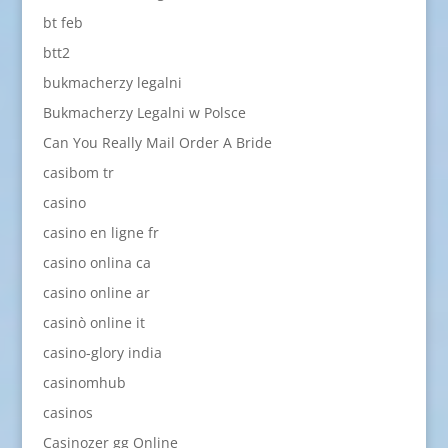
bt feb
btt2
bukmacherzy legalni
Bukmacherzy Legalni w Polsce
Can You Really Mail Order A Bride
casibom tr
casino
casino en ligne fr
casino onlina ca
casino online ar
casinò online it
casino-glory india
casinomhub
casinos
Casinozer gg Online