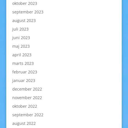
oktober 2023
september 2023
august 2023
juli 2023
juni 2023
maj 2023
april 2023
marts 2023
februar 2023
januar 2023
december 2022
november 2022
oktober 2022
september 2022
august 2022