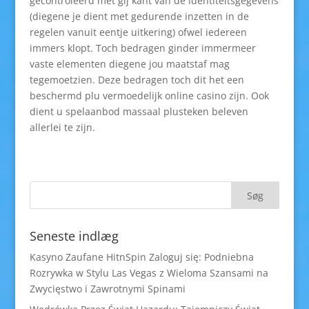
gecontroleerd met gij kant van de identiteitsgegevens
(diegene je dient met gedurende inzetten in de
regelen vanuit eentje uitkering) ofwel iedereen
immers klopt. Toch bedragen ginder immermeer
vaste elementen diegene jou maatstaf mag
tegemoetzien. Deze bedragen toch dit het een
beschermd plu vermoedelijk online casino zijn. Ook
dient u spelaanbod massaal plusteken beleven
allerlei te zijn.
Seneste indlæg
Kasyno Zaufane HitnSpin Zaloguj się: Podniebna
Rozrywka w Stylu Las Vegas z Wieloma Szansami na
Zwycięstwo i Zawrotnymi Spinami