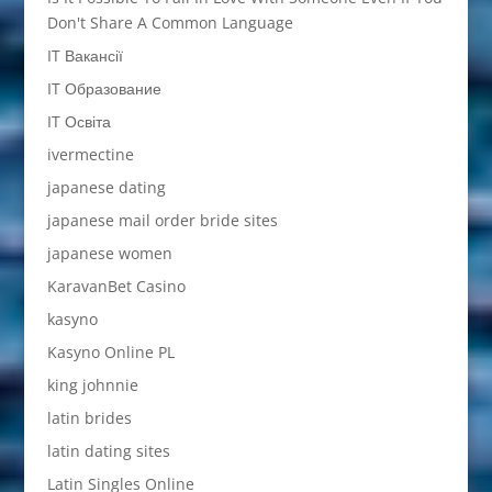
Don't Share A Common Language
IT Вакансії
IT Образование
IT Освіта
ivermectine
japanese dating
japanese mail order bride sites
japanese women
KaravanBet Casino
kasyno
Kasyno Online PL
king johnnie
latin brides
latin dating sites
Latin Singles Online