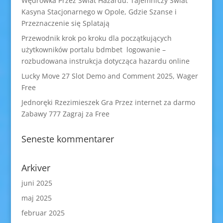
Wędrówka Przez Świat Hazardu: Tajemniczy Świat
Kasyna Stacjonarnego w Opole, Gdzie Szanse i
Przeznaczenie się Splatają
Przewodnik krok po kroku dla początkujących
użytkowników portalu bdmbet logowanie –
rozbudowana instrukcja dotycząca hazardu online
Lucky Move 27 Slot Demo and Comment 2025, Wager
Free
Jednoręki Rzezimieszek Gra Przez internet za darmo
Zabawy 777 Zagraj za Free
Seneste kommentarer
Arkiver
juni 2025
maj 2025
februar 2025