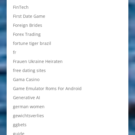
FinTech
First Date Game
Foreign Brides
Forex Trading
fortune tiger brazil
fr
Frauen Ukraine Heiraten
free dating sites
Gama Casino
Game Emulator Roms For Android
Generative AI
german women
gewichtsverlies
ggbets
guide