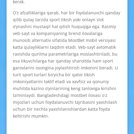
kerak.
O’z afzalliklariga qarab, har bir foydalanuvchi qanday
qilib qulay tarzda sport tikish yoki onlayn slot
o’ynashni mustaqil hal qilish huquqiga ega. Rasmiy
veb-sayt va kompaniyaning brend ilovalariga
munosib alternativ sifatida MostBet mobil versiyasi
katta qulayliklarni taqdim etadi. Veb-sayt avtomatik
ravishda qurilma parametrlariga moslashtiriladi, bu
esa tikuvchilarga har qanday sharoitda ham sport
garovlarini osongina joylashtirish imkonini beradi. U
turli sport turlari bo’yicha bir qator tikish
imkoniyatlarini taklif etadi va xavfsiz va qonuniy
muhitda kazino o’yinlarining keng tanloviga kirishni
ta’minlaydi. Bangladeshdagi mostbet ilovasi oʻz
mijozlari uchun foydalanuvchi tajribasini yaxshilash
uchun bir nechta yaxshilanishlardan katta foyda
keltirishi mumkin.