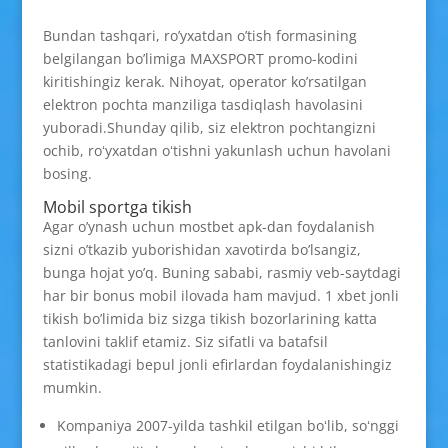
Bundan tashqari, ro’yxatdan o’tish formasining
belgilangan bo’limiga MAXSPORT promo-kodini
kiritishingiz kerak. Nihoyat, operator ko’rsatilgan
elektron pochta manziliga tasdiqlash havolasini
yuboradi.Shunday qilib, siz elektron pochtangizni
ochib, roʻyxatdan oʻtishni yakunlash uchun havolani
bosing.
Mobil sportga tikish
Agar o’ynash uchun mostbet apk-dan foydalanish
sizni o’tkazib yuborishidan xavotirda bo’lsangiz,
bunga hojat yo’q. Buning sababi, rasmiy veb-saytdagi
har bir bonus mobil ilovada ham mavjud. 1 xbet jonli
tikish bo’limida biz sizga tikish bozorlarining katta
tanlovini taklif etamiz. Siz sifatli va batafsil
statistikadagi bepul jonli efirlardan foydalanishingiz
mumkin.
Kompaniya 2007-yilda tashkil etilgan boʻlib, soʻnggi