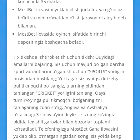
kun ichida 35 marta.
MostBet ilovasini yuklab olish juda tez va og‘riqsiz
bo‘ldi va men ro‘yxatdan o‘tish jarayonini ajoyib deb
bilaman.
MostBet ilovasida o‘yinchi sifatida birinchi
depozitingiz boshqacha bo‘ladi.
1 x tikishda ishtirok etish uchun tikish; Quyidagi
amallarni bajaring. Siz uchun mavjud bo’lgan barcha
sport variantlarini o’rganish uchun “SPORTS” yorlig’ini
bosishdan boshlang; Yoki agar siz ayniqsa kriketga
pul tikmoqchi bo’lsangiz, ularning oldindan
tanlangan “CRICKET” yorlig’ini tanlang. Qaysi
turnir/o‘yinga pul tikmoqchi bo‘lganingizni
tanlaganingizdan so‘ng, Angliya va Avstraliya
o‘rtasidagi 3-sinov o‘yini deylik – sizning ko‘zingiz
oldida tegishli garovlar bilan bozorlar to‘plami
ko‘rsatiladi. Telefoningizga MostBet Gana ilovasini
yuklab olib, o‘rnatganingizdan so‘ng, siz yo‘lda keng