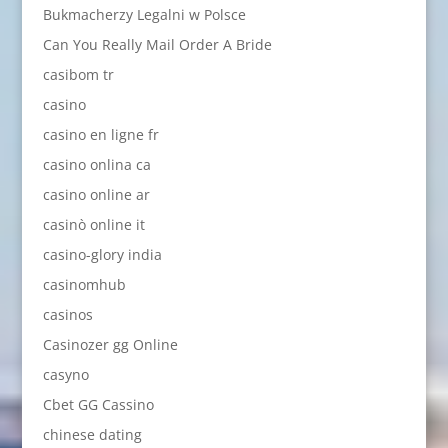
Bukmacherzy Legalni w Polsce
Can You Really Mail Order A Bride
casibom tr
casino
casino en ligne fr
casino onlina ca
casino online ar
casinò online it
casino-glory india
casinomhub
casinos
Casinozer gg Online
casyno
Cbet GG Cassino
chinese dating