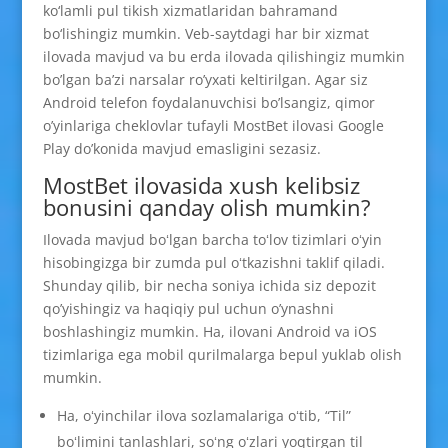
ko‘lamli pul tikish xizmatlaridan bahramand
bo‘lishingiz mumkin. Veb-saytdagi har bir xizmat
ilovada mavjud va bu erda ilovada qilishingiz mumkin
bo’lgan ba’zi narsalar ro’yxati keltirilgan. Agar siz
Android telefon foydalanuvchisi bo’lsangiz, qimor
o’yinlariga cheklovlar tufayli MostBet ilovasi Google
Play do’konida mavjud emasligini sezasiz.
MostBet ilovasida xush kelibsiz
bonusini qanday olish mumkin?
Ilovada mavjud boʻlgan barcha toʻlov tizimlari oʻyin
hisobingizga bir zumda pul oʻtkazishni taklif qiladi.
Shunday qilib, bir necha soniya ichida siz depozit
qo’yishingiz va haqiqiy pul uchun o’ynashni
boshlashingiz mumkin. Ha, ilovani Android va iOS
tizimlariga ega mobil qurilmalarga bepul yuklab olish
mumkin.
Ha, oʻyinchilar ilova sozlamalariga oʻtib, “Til”
boʻlimini tanlashlari, soʻng oʻzlari yoqtirgan til