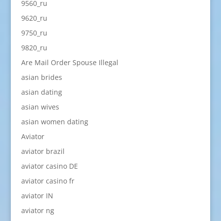
9560_ru
9620_ru
9750_ru
9820_ru
Are Mail Order Spouse Illegal
asian brides
asian dating
asian wives
asian women dating
Aviator
aviator brazil
aviator casino DE
aviator casino fr
aviator IN
aviator ng