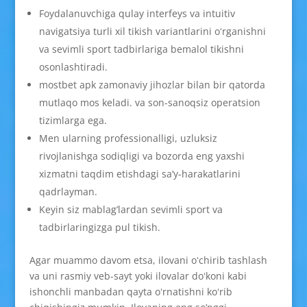
Foydalanuvchiga qulay interfeys va intuitiv
navigatsiya turli xil tikish variantlarini oʻrganishni
va sevimli sport tadbirlariga bemalol tikishni
osonlashtiradi.
mostbet apk zamonaviy jihozlar bilan bir qatorda
mutlaqo mos keladi. va son-sanoqsiz operatsion
tizimlarga ega.
Men ularning professionalligi, uzluksiz
rivojlanishga sodiqligi va bozorda eng yaxshi
xizmatni taqdim etishdagi sa’y-harakatlarini
qadrlayman.
Keyin siz mablag’lardan sevimli sport va
tadbirlaringizga pul tikish.
Agar muammo davom etsa, ilovani oʻchirib tashlash
va uni rasmiy veb-sayt yoki ilovalar doʻkoni kabi
ishonchli manbadan qayta oʻrnatishni koʻrib