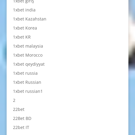
1xbet giriş
1xbet india
1xbet Kazahstan
1xbet Korea
1xbet KR
1xbet malaysia
1xbet Morocco
1xbet qeydiyyat
1xbet russia
1xbet Russian
1xbet russian1
2
22bet
22Bet BD
22bet IT