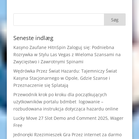
Seneste indlæg
Kasyno Zaufane HitnSpin Zaloguj się: Podniebna
Rozrywka w Stylu Las Vegas z Wieloma Szansami na
Zwycięstwo i Zawrotnymi Spinami
Wędrówka Przez Świat Hazardu: Tajemniczy Świat
Kasyna Stacjonarnego w Opole, Gdzie Szanse i
Przeznaczenie się Splatają
Przewodnik krok po kroku dla początkujących
użytkowników portalu bdmbet logowanie –
rozbudowana instrukcja dotycząca hazardu online
Lucky Move 27 Slot Demo and Comment 2025, Wager
Free
Jednoręki Rzezimieszek Gra Przez internet za darmo