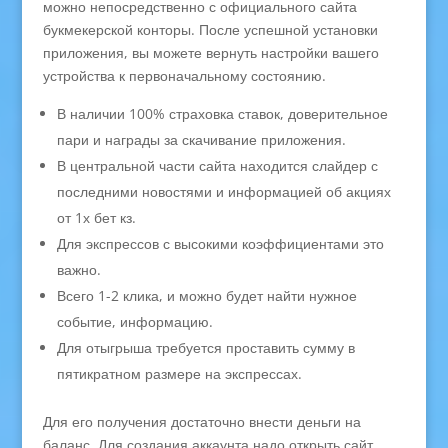
можно непосредственно с официального сайта
букмекерской конторы. После успешной установки
приложения, вы можете вернуть настройки вашего
устройства к первоначальному состоянию.
В наличии 100% страховка ставок, доверительное
пари и награды за скачивание приложения.
В центральной части сайта находится слайдер с
последними новостями и информацией об акциях
от 1х бет кз.
Для экспрессов с высокими коэффициентами это
важно.
Всего 1-2 клика, и можно будет найти нужное
событие, информацию.
Для отыгрыша требуется проставить сумму в
пятикратном размере на экспрессах.
Для его получения достаточно внести деньги на
баланс. Для создания аккаунта надо открыть сайт,