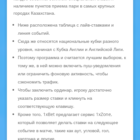
наличием пунктов приема пари в самых крупных
городах Казахстана.
Ниже расположена таблица с лайв-ставками и
линия событий.
Сюда же относятся национальные кубки разного
уровня, начиная с Кубка Англии и Английской Лиги.
Поэтому программа и считается лучшим выбором, к
тому же, в ней можно включить пуш-уведомления
или ограничить фоновую активность, чтобы
сэкономить трафик.
Чтобы заключить ординар, игроку достаточно
указать размер ставки и кликнуть на
соответствующую клавишу.
Кроме того, 1xBet предлагает сервис 1xZone,
который позволяет делать ставки на следующее
событие в матче, такие как аут, угловой, гол,
карточка и другие.