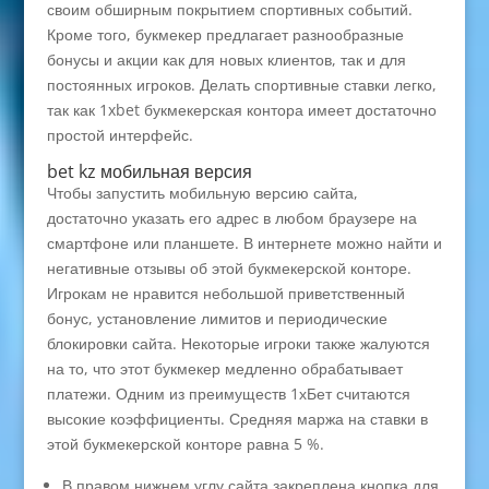
своим обширным покрытием спортивных событий.
Кроме того, букмекер предлагает разнообразные
бонусы и акции как для новых клиентов, так и для
постоянных игроков. Делать спортивные ставки легко,
так как 1xbet букмекерская контора имеет достаточно
простой интерфейс.
bet kz мобильная версия
Чтобы запустить мобильную версию сайта,
достаточно указать его адрес в любом браузере на
смартфоне или планшете. В интернете можно найти и
негативные отзывы об этой букмекерской конторе.
Игрокам не нравится небольшой приветственный
бонус, установление лимитов и периодические
блокировки сайта. Некоторые игроки также жалуются
на то, что этот букмекер медленно обрабатывает
платежи. Одним из преимуществ 1хБет считаются
высокие коэффициенты. Средняя маржа на ставки в
этой букмекерской конторе равна 5 %.
В правом нижнем углу сайта закреплена кнопка для