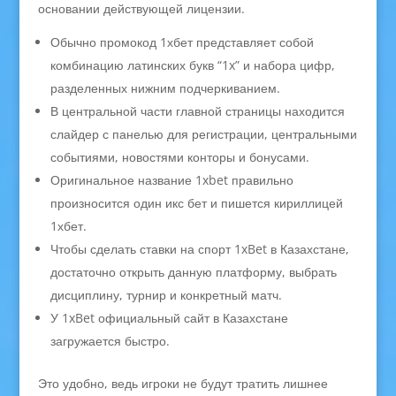
основании действующей лицензии.
Обычно промокод 1хбет представляет собой
комбинацию латинских букв “1x” и набора цифр,
разделенных нижним подчеркиванием.
В центральной части главной страницы находится
слайдер с панелью для регистрации, центральными
событиями, новостями конторы и бонусами.
Оригинальное название 1xbet правильно
произносится один икс бет и пишется кириллицей
1хбет.
Чтобы сделать ставки на спорт 1xBet в Казахстане,
достаточно открыть данную платформу, выбрать
дисциплину, турнир и конкретный матч.
У 1xBet официальный сайт в Казахстане
загружается быстро.
Это удобно, ведь игроки не будут тратить лишнее