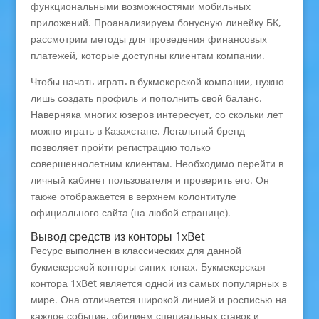
функциональными возможностями мобильных
приложений. Проанализируем бонусную линейку БК,
рассмотрим методы для проведения финансовых
платежей, которые доступны клиентам компании.
Чтобы начать играть в букмекерской компании, нужно
лишь создать профиль и пополнить свой баланс.
Наверняка многих юзеров интересует, со скольки лет
можно играть в Казахстане. Легальный бренд
позволяет пройти регистрацию только
совершеннолетним клиентам. Необходимо перейти в
личный кабинет пользователя и проверить его. Он
также отображается в верхнем колонтитуле
официального сайта (на любой странице).
Вывод средств из конторы 1xBet
Ресурс выполнен в классических для данной
букмекерской конторы синих тонах. Букмекерская
контора 1xBet является одной из самых популярных в
мире. Она отличается широкой линией и росписью на
каждое событие, обилием специальных ставок и