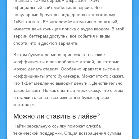
планшет. Таким образом открывает 1xbet
официальный сайт мобильная версия. Все
популярные браузеры поддерживают платформу
1xBet mobile. Ее интерфейс интуитивно понятный,
имеется даже функция поиска с аудио вводом. В этой
версии беттерам доступны все события и виды
спорта, что и десктоп варианте.
В этом букмекере меня привлекают высокие
коэффициенты и разнообразие матчей, на которые
можно делать ставки». Особенно нравятся высокие
коэффициенты этого букмекера. Может кто-то скажет,
что 1хБет медленно выводит деньги… Действительно
такое бывает. Но как опытный игрок скажу, что с этим
я сталкивался во всех известных букмекерских
конторах».
Можно ли ставить в лайве?
Найти зеркальную ссылку поможет служба
технической поддержки. Опция возвращения суммы