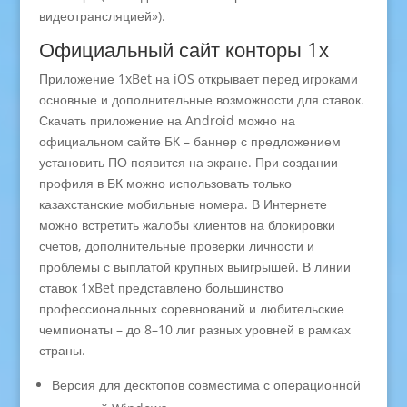
видеотрансляцией»).
Официальный сайт конторы 1х
Приложение 1xBet на iOS открывает перед игроками
основные и дополнительные возможности для ставок.
Скачать приложение на Android можно на
официальном сайте БК – баннер с предложением
установить ПО появится на экране. При создании
профиля в БК можно использовать только
казахстанские мобильные номера. В Интернете
можно встретить жалобы клиентов на блокировки
счетов, дополнительные проверки личности и
проблемы с выплатой крупных выигрышей. В линии
ставок 1xBet представлено большинство
профессиональных соревнований и любительские
чемпионаты – до 8–10 лиг разных уровней в рамках
страны.
Версия для десктопов совместима с операционной