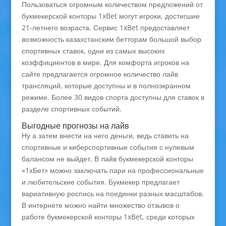
Пользоваться огромным количеством предложений от
букмекерской конторы 1xBet могут игроки, достигшие
21-летнего возраста. Сервис 1xBet предоставляет
возможность казахстанским бетторам большой выбор
спортивных ставок, одни из самых высоких
коэффициентов в мире. Для комфорта игроков на
сайте предлагается огромное количество лайв
трансляций, которые доступны и в полноэкранном
режиме. Более 30 видов спорта доступны для ставок в
разделе спортивных событий.
Выгодные прогнозы на лайв
Ну а затем внести на него деньги, ведь ставить на
спортивные и киберспортивные события с нулевым
балансом не выйдет. В лайв букмекерской конторы
«1хБет» можно заключать пари на профессиональные
и любительские события. Букмекер предлагает
вариативную роспись на поединки разных масштабов.
В интернете можно найти множество отзывов о
работе букмекерской конторы 1xBet, среди которых