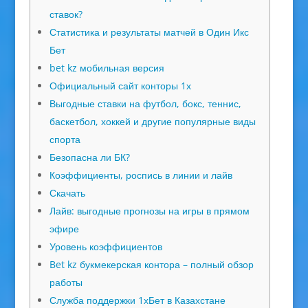
ставок?
Статистика и результаты матчей в Один Икс
Бет
bet kz мобильная версия
Официальный сайт конторы 1х
Выгодные ставки на футбол, бокс, теннис,
баскетбол, хоккей и другие популярные виды
спорта
Безопасна ли БК?
Коэффициенты, роспись в линии и лайв
Скачать
Лайв: выгодные прогнозы на игры в прямом
эфире
Уровень коэффициентов
Bet kz букмекерская контора – полный обзор
работы
Служба поддержки 1хБет в Казахстане