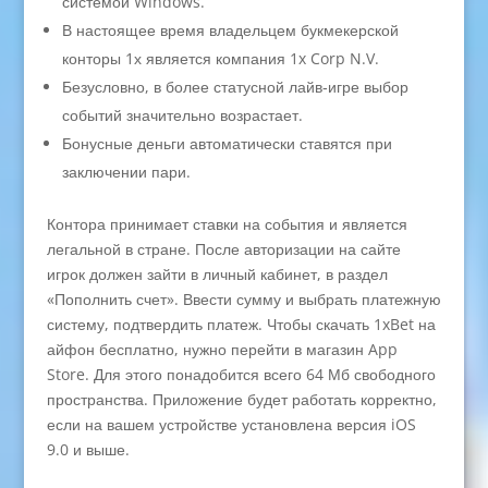
системой Windows.
В настоящее время владельцем букмекерской
конторы 1х является компания 1x Corp N.V.
Безусловно, в более статусной лайв‑игре выбор
событий значительно возрастает.
Бонусные деньги автоматически ставятся при
заключении пари.
Контора принимает ставки на события и является
легальной в стране. После авторизации на сайте
игрок должен зайти в личный кабинет, в раздел
«Пополнить счет». Ввести сумму и выбрать платежную
систему, подтвердить платеж. Чтобы скачать 1xBet на
айфон бесплатно, нужно перейти в магазин App
Store. Для этого понадобится всего 64 Мб свободного
пространства. Приложение будет работать корректно,
если на вашем устройстве установлена версия iOS
9.0 и выше.