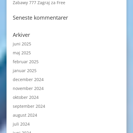
Zabawy 777 Zagraj za Free
Seneste kommentarer
Arkiver
juni 2025
maj 2025
februar 2025
januar 2025
december 2024
november 2024
oktober 2024
september 2024
august 2024
juli 2024
juni 2024