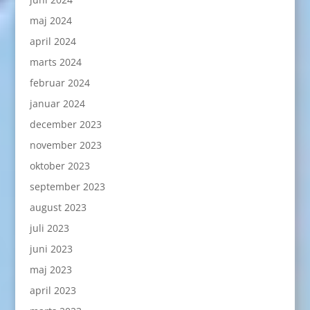
maj 2024
april 2024
marts 2024
februar 2024
januar 2024
december 2023
november 2023
oktober 2023
september 2023
august 2023
juli 2023
juni 2023
maj 2023
april 2023