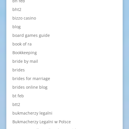
bh feb
bht2
bizzo casino
blog
board games guide
book of ra
Bookkeeping
bride by mail
brides
brides for marriage
brides online blog
bt feb
btt2
bukmacherzy legalni
Bukmacherzy Legalni w Polsce