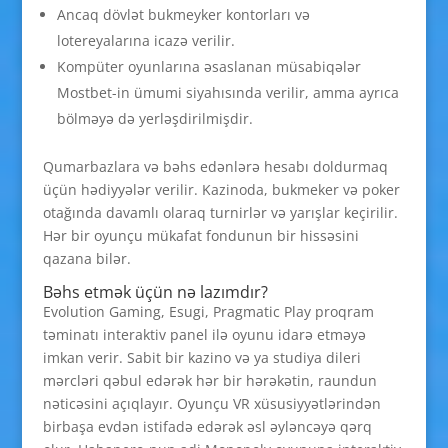
Ancaq dövlət bukmeyker kontorları və
lotereyalarına icazə verilir.
Kompüter oyunlarına əsaslanan müsabiqələr
Mostbet-in ümumi siyahısında verilir, amma ayrıca
bölməyə də yerləşdirilmişdir.
Qumarbazlara və bəhs edənlərə hesabı doldurmaq
üçün hədiyyələr verilir. Kazinoda, bukmeker və poker
otağında davamlı olaraq turnirlər və yarışlar keçirilir.
Hər bir oyunçu mükafat fondunun bir hissəsini
qazana bilər.
Bəhs etmək üçün nə lazımdır?
Evolution Gaming, Esugi, Pragmatic Play proqram
təminatı interaktiv panel ilə oyunu idarə etməyə
imkan verir. Sabit bir kazino və ya studiya dileri
mərcləri qəbul edərək hər bir hərəkətin, raundun
nəticəsini açıqlayır. Oyunçu VR xüsusiyyətlərindən
birbaşa evdən istifadə edərək əsl əyləncəyə qərq