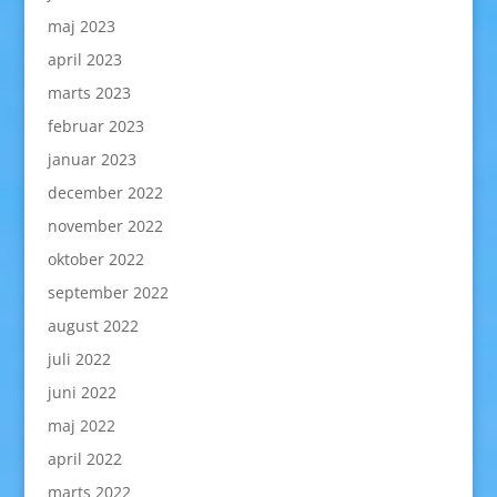
maj 2023
april 2023
marts 2023
februar 2023
januar 2023
december 2022
november 2022
oktober 2022
september 2022
august 2022
juli 2022
juni 2022
maj 2022
april 2022
marts 2022