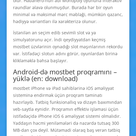
olur. Habanero-nun adi Monopoly oyununa interaktiv
raundlar əlavə olunmuşdur. Burada hər bir oyun
minimal və maksimal mərc məbləği, mümkün qazanc,
hədiyyə variantları ilə xarakterizə olunur.
İstənilən an seçim edib sevimli slot və ya
simulyatorunu açır. İndi qeydiyyatdan keçmiş
mostbet üzvlərinin oynadığı slot maşınlarının rekordu
var. İstifadəçi slotun adını görür, oyunlardan birinə
klikləməklə bəhsə başlayır.
Android-də mostbet proqramını –
yüklə (en: download)
mostbet iPhone və iPad sahiblərinə iOS əməliyyat
sisteminə endirmək üçün proqram təminatı
hazırlayıb. Tətbiq funksionallıq və dizayn baxımından
veb-saytla eynidir. Proqramın effektiv işləməsi üçün
istifadəçidə iPhone iOS 6 əməliyyat sistemi olmalıdır.
Yaddaşın həcmi yeniləmələri də nəzərdə tutsaq 300
MB-dan çox deyil. Mütəmadi olaraq baş verən tətbiq