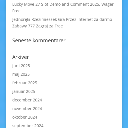
Lucky Move 27 Slot Demo and Comment 2025, Wager
Free
Jednoręki Rzezimieszek Gra Przez internet za darmo
Zabawy 777 Zagraj za Free
Seneste kommentarer
Arkiver
juni 2025
maj 2025
februar 2025
januar 2025
december 2024
november 2024
oktober 2024
september 2024