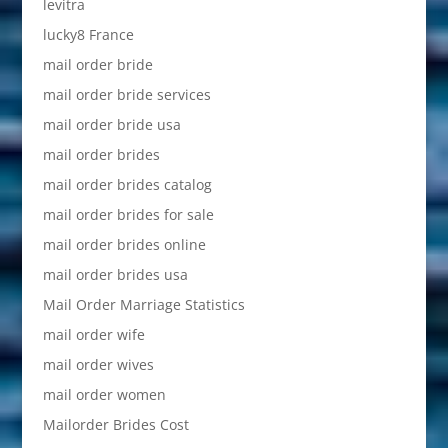
levitra
lucky8 France
mail order bride
mail order bride services
mail order bride usa
mail order brides
mail order brides catalog
mail order brides for sale
mail order brides online
mail order brides usa
Mail Order Marriage Statistics
mail order wife
mail order wives
mail order women
Mailorder Brides Cost