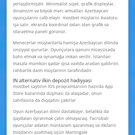
yerləşdirmişdir. Minimalist süjet, qrafik displeylər,
dinamizm və böyük mərc əmsalları Azerbaycan
oyunçularını cəlb eləyir. mostbet müştərisi Aviatoru
işə salır, ekranda koordinat oxları olan qrafik və
idarəetmə paneli görünür.
Menecerlər müştərilərlə həmişə Azerbaycan dilində
ünsiyyət qururlar. Oyunçulara qanuni müəssisədə
bəhs etmək və oynamağa imkan verilir. İstənilən
məsələ mümkün qədər qısa vaxtda aradan qaldırılır,
rəhbərlik daim müştərinin tərəfindədir.
IN alternativ ilkin depozit hədiyyəsi
mostbet saytının İOS proqramlarının hazırda App
Store bazarında düşməsi ilə əlaqədar, onun
səhifəsinə də diqqətini çəkirlər
Oyun Azerbaycan dilini dəstəkləyir, beləliklə də
qaydaları öyrənmək çətin olmayacaq. Təcrübəli
oyunçular adətən müntəzəm qazanmaq və itkilərin
miqdarını azaltmaq üçün Martingale