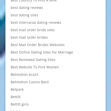
Best Country To Find A Wife
best dating reviews
best dating sites
best interracial dating reviews
best mail order bride sites
best mail order brides
Best Mail Order Brides Websites
Best Online Dating Sites For Marriage
Best Reviewed Dating Sites
Best Website To Find Women
Betmotion brazil
Betmotion Casino Basil
Betpark
Bettilt
Bettilt giris