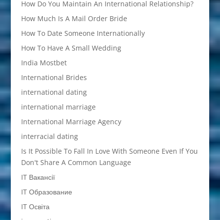
How Do You Maintain An International Relationship?
How Much Is A Mail Order Bride
How To Date Someone Internationally
How To Have A Small Wedding
India Mostbet
International Brides
international dating
international marriage
International Marriage Agency
interracial dating
Is It Possible To Fall In Love With Someone Even If You
Don't Share A Common Language
IT Вакансії
IT Образование
IT Освіта