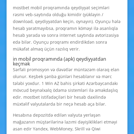
mostbet mobil proqramında qeydiyyat seçimləri
rəsmi veb-saytında olduğu kimidir (yükləyin /
download, qeydiyyatdan keçin, oynayın). Oyunçu hələ
hesab yaratmayıbsa, proqramın köməyi ilə asanlıqla
hesab yarada və sonra internet saytında avtorizasiya
edə bilər. Oyunçu proqramı endirdikdən sonra
mükafat almaq üçün razılıq verir.
in mobil proqramında (apk) qeydiyyatdan
keçmək
Sərfəli promosyon və dəvətlər müntəzəm olaraq elan
olunur. Keşbek şənbə günləri hesablanır və mərc
tələbi yoxdur. 1 Win AZ bahis şirkəti Azərbaycandakı
mövcud beynəlxalq ödəmə sistemləri ilə əməkdaşlıq
edir. mostbet istifadəçiləri bir hesab daxilində
müxtəlif valyutalarda bir neçə hesab aça bilər.
Hesabına depozitdə edilən valyuta yerləşən
mağazanın müştərilərinə lazımi dəyişiklikləri etməyi
asan edir Yandex, WebMoney, Skrill və Qiwi