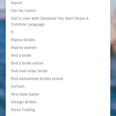
Esport
Fair Go Casino
Fall In Love With Someone You Don't Share A
Common Language
fi
filipino brides
filipino women
find a bride
find a bride online
find mail order bride
find vietnamese brides online
FinTech
First Date Game
Foreign Brides
Forex Trading