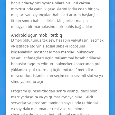
bahis edəcəyinizi öyrənə bilərsiniz. Pul çəkmə
mövzusunda çətinlik çəkdiklərini iddia edən bir çox
müştəri var. Oyunçular, bahisləri artıran başlanğıc
fitdən sonra bahis edirlər. Müştərilər matçın
müəyyən bir mərhələsində bir bahis bağladılar.
Android üçün mobil tətbiq
Etməli olduğunuz tək şey, hesabın valyutasını seçmək
və istifadə etdiyiniz sosial şəbəkə loqosuna
klikləməkdir. mostbet idman mərcləri bukmeker
şirkəti istifadəçiləri üçün mükəmməl hesab ediləcək
bonuslar təqdim edir. Bu bukmeker kontorunda pul
yükləmək, pul çıxarmaq üçün müxtəlif metodlar
mövcuddur. İstənilən an seçim edib sevimli slot və ya
simulyatorunu açır.
Proqramı quraşdırdıqdan sonra oyunçu daxil olub
mərc yerləşdirə və ya qumar oynaya bilər. Güclü
serverlər və proqram təminatı sayəsində tətbiqdəki
və saytdakı məlumatlar real vaxt rejimində
sinxronlaşdırılır. mostbet tətbiqini smartfona