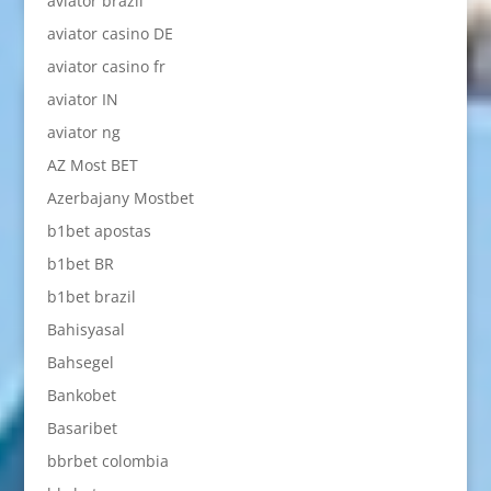
aviator brazil
aviator casino DE
aviator casino fr
aviator IN
aviator ng
AZ Most BET
Azerbajany Mostbet
b1bet apostas
b1bet BR
b1bet brazil
Bahisyasal
Bahsegel
Bankobet
Basaribet
bbrbet colombia