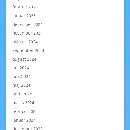
februar 2025
januar 2025
december 2024
november 2024
oktober 2024
september 2024
august 2024
juli 2024
juni 2024
maj 2024
april 2024
marts 2024
februar 2024
januar 2024
december 2023