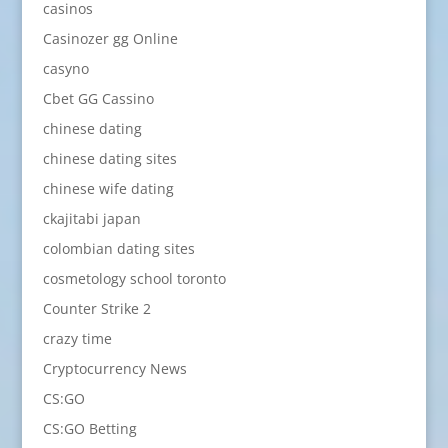
casinos
Casinozer gg Online
casyno
Cbet GG Cassino
chinese dating
chinese dating sites
chinese wife dating
ckajitabi japan
colombian dating sites
cosmetology school toronto
Counter Strike 2
crazy time
Cryptocurrency News
CS:GO
CS:GO Betting