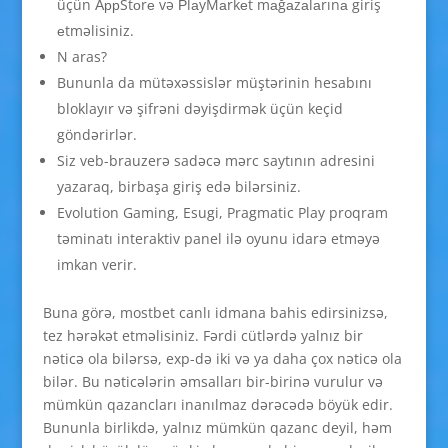
üçün АррStоrе və РlаyMаrkеt mаğаzаlаrınа giriş
еtməlisiniz.
N aras?
Bununla da mütəxəssislər müştərinin hesabını
bloklayır və şifrəni dəyişdirmək üçün keçid
göndərirlər.
Siz veb-brauzerə sadəcə mərc saytının adresini
yazaraq, birbaşa giriş edə bilərsiniz.
Evolution Gaming, Esugi, Pragmatic Play proqram
təminatı interaktiv panel ilə oyunu idarə etməyə
imkan verir.
Buna görə, mostbet canlı idmana bahis edirsinizsə,
tez hərəkət etməlisiniz. Fərdi cütlərdə yalnız bir
nəticə ola bilərsə, exp-də iki və ya daha çox nəticə ola
bilər. Bu nəticələrin əmsalları bir-birinə vurulur və
mümkün qazancları inanılmaz dərəcədə böyük edir.
Bununla birlikdə, yalnız mümkün qazanc deyil, həm