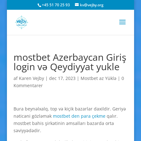
+45 51 70 25 93
kv@vejby.org
mostbet Azerbaycan Giriş
login və Qeydiyyat yukle
af
Karen Vejby
|
dec 17, 2023
|
Mostbet az Yüklə
|
0
Kommentarer
Bura beynəlxalq, top və kiçik bazarlar daxildir. Geriyə
nəticəni gözləmək
mostbet den para çekme
qalır.
mostbet bahis şirkətinin əmsalları bazarda orta
səviyyədədir.