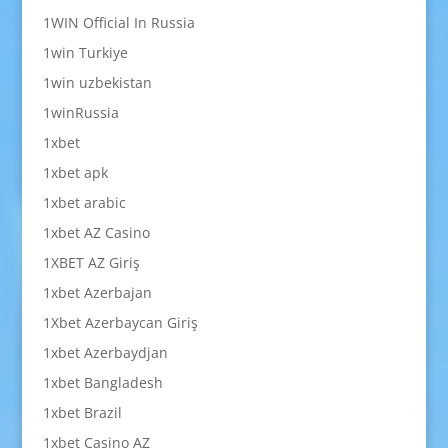
1WIN Official In Russia
1win Turkiye
1win uzbekistan
1winRussia
1xbet
1xbet apk
1xbet arabic
1xbet AZ Casino
1XBET AZ Giriş
1xbet Azerbajan
1Xbet Azerbaycan Giriş
1xbet Azerbaydjan
1xbet Bangladesh
1xbet Brazil
1xbet Casino AZ