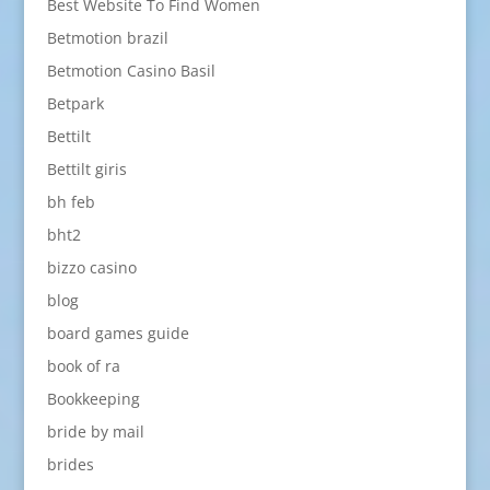
Best Website To Find Women
Betmotion brazil
Betmotion Casino Basil
Betpark
Bettilt
Bettilt giris
bh feb
bht2
bizzo casino
blog
board games guide
book of ra
Bookkeeping
bride by mail
brides