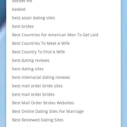
bbrbet mx
beebet
best asian dating sites
best brides
Best Countries For American Men To Get Laid
Best Countries To Meet A Wife
Best Country To Find A Wife
best dating reviews
best dating sites
best interracial dating reviews
best mail order bride sites
best mail order brides
Best Mail Order Brides Websites
Best Online Dating Sites For Marriage
Best Reviewed Dating Sites