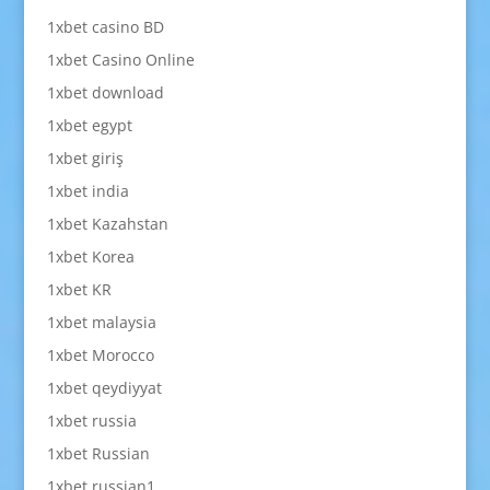
1xbet casino BD
1xbet Casino Online
1xbet download
1xbet egypt
1xbet giriş
1xbet india
1xbet Kazahstan
1xbet Korea
1xbet KR
1xbet malaysia
1xbet Morocco
1xbet qeydiyyat
1xbet russia
1xbet Russian
1xbet russian1