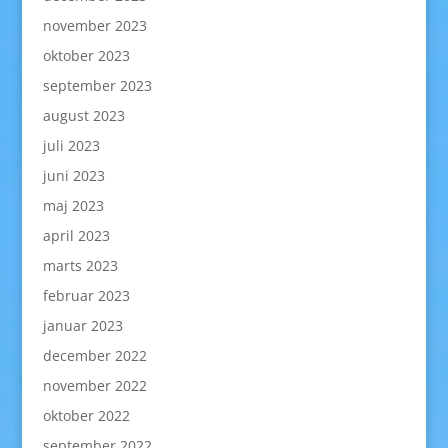
november 2023
oktober 2023
september 2023
august 2023
juli 2023
juni 2023
maj 2023
april 2023
marts 2023
februar 2023
januar 2023
december 2022
november 2022
oktober 2022
september 2022