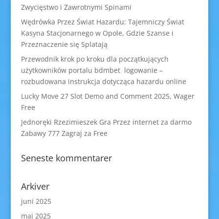
Zwycięstwo i Zawrotnymi Spinami
Wędrówka Przez Świat Hazardu: Tajemniczy Świat
Kasyna Stacjonarnego w Opole, Gdzie Szanse i
Przeznaczenie się Splatają
Przewodnik krok po kroku dla początkujących
użytkowników portalu bdmbet logowanie –
rozbudowana instrukcja dotycząca hazardu online
Lucky Move 27 Slot Demo and Comment 2025, Wager
Free
Jednoręki Rzezimieszek Gra Przez internet za darmo
Zabawy 777 Zagraj za Free
Seneste kommentarer
Arkiver
juni 2025
maj 2025