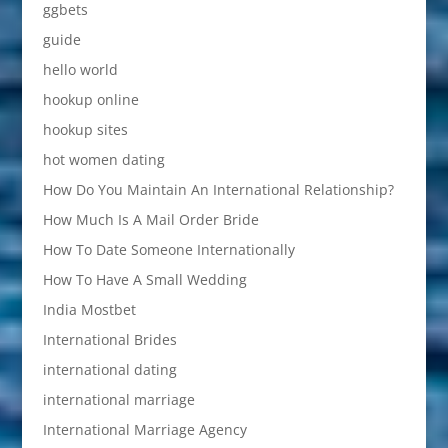
ggbets
guide
hello world
hookup online
hookup sites
hot women dating
How Do You Maintain An International Relationship?
How Much Is A Mail Order Bride
How To Date Someone Internationally
How To Have A Small Wedding
India Mostbet
International Brides
international dating
international marriage
International Marriage Agency