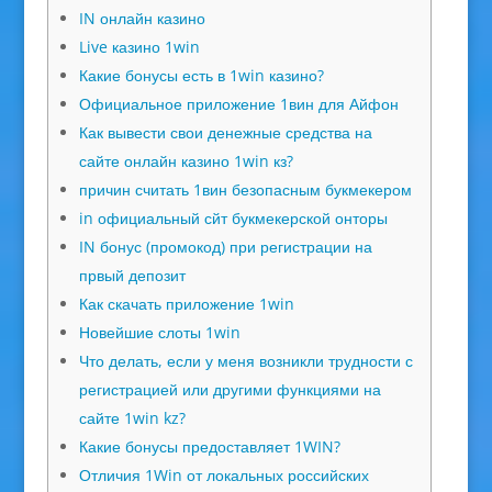
IN онлайн казино
Live казино 1win
Какие бонусы есть в 1win казино?
Официальное приложение 1вин для Айфон
Как вывести свои денежные средства на
сайте онлайн казино 1win кз?
причин считать 1вин безопасным букмекером
in официальный сйт букмекерской онторы
IN бонус (промокод) при регистрации на
првый депозит
Как скачать приложение 1win
Новейшие слоты 1win
Что делать, если у меня возникли трудности с
регистрацией или другими функциями на
сайте 1win kz?
Какие бонусы предоставляет 1WIN?
Отличия 1Win от локальных российских