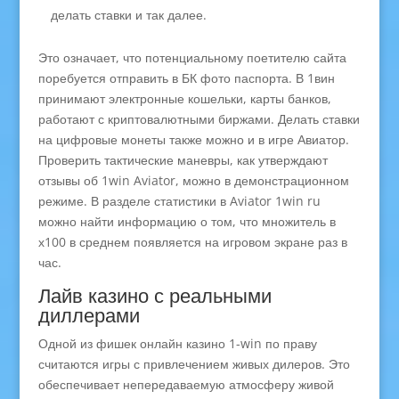
делать ставки и так далее.
Это означает, что потенциальному поетителю сайта
поребуется отправить в БК фото паспорта. В 1вин
принимают электронные кошельки, карты банков,
работают с криптовалютными биржами. Делать ставки
на цифровые монеты также можно и в игре Авиатор.
Проверить тактические маневры, как утверждают
отзывы об 1win Aviator, можно в демонстрационном
режиме. В разделе статистики в Aviator 1win ru
можно найти информацию о том, что множитель в
х100 в среднем появляется на игровом экране раз в
час.
Лайв казино с реальными
диллерами
Одной из фишек онлайн казино 1-win по праву
считаются игры с привлечением живых дилеров. Это
обеспечивает непередаваемую атмосферу живой