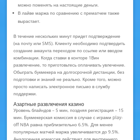
можно поменять на настоящие деньги.
В лайве маржа по сравнению с прематчем также
вырастает.
В течение нескольких минут придет подтверждение
(на почту или SMS). Клиенту необходимо подтвердить
создание аккаунта переходом по ссылке или вводом
комбинации. Когда ставки в конторе 1Вин
развлечение, то приготовьтесь оплачивать увлечение.
Обыграть букмекера на долгосрочной дистанции, без
подготовки и знаний не реально. Кроме того, можно
просто написать электронное письмо в службу
поддержки.
Азартные развлечения казино
Уровень блайндов – 5 мин, поздняя регистрация – 15
мин. Букмекерская комиссия в случае с играми play-
off NBA равна приблизительно 6.5%. Для менее
популярных матчей маржа увеличивается до 9.5%.
Аналогичная комиссия действует для внутреннего