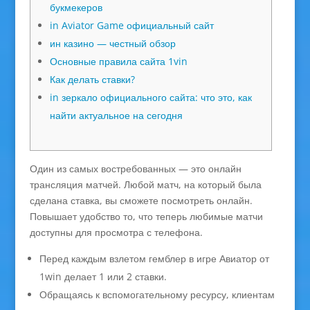
букмекеров
in Aviator Game официальный сайт
ин казино — честный обзор
Основные правила сайта 1vin
Как делать ставки?
in зеркало официального сайта: что это, как
найти актуальное на сегодня
Один из самых востребованных — это онлайн
трансляция матчей. Любой матч, на который была
сделана ставка, вы сможете посмотреть онлайн.
Повышает удобство то, что теперь любимые матчи
доступны для просмотра с телефона.
Перед каждым взлетом гемблер в игре Авиатор от
1win делает 1 или 2 ставки.
Обращаясь к вспомогательному ресурсу, клиентам