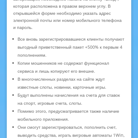
которая расположена в правом верхнем углу. В
открывшейся форме необходимо указать адрес
электронной почты или номер мобильного телефона
и пароль.
Все вновь зарегистрировавшиеся клиенты получают
выгодный приветственный пакет +500% к первым 4
пополнениям.
Копии мошенников не содержат функционал
сервиса и лишь копируют его внешне.
В многочисленных разделах на сайте ждут
известные слоты, новинки, карточные игры.
Будут выполнены начисления на счета для ставок
на спорт, игровые счета, слоты.
Помимо этого, предусматривается также наличие
мобильного приложения.
Они смогут зарегистрироваться, пополнить счет,
выводить средства, играть вигровые автоматы 1Win,