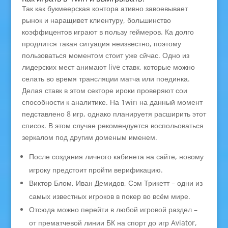
Так как букмеерская контора ативно завоевывает
рынок и наращивет клиентуру, большинство
коэффицентов играют в пользу геймеров. Ка долго
продлится такая ситуация неизвестно, поэтому
пользоваться моментом стоит уже сйчас. Одно из
лидерских мест анимают live ставк, которые можно
селать во время трансляции матча или поединка.
Делая ставк в этом секторе ироки проверяют сои
способности к аналитике. На 1win на данный момент
педставлено 8 игр, однако планируетя расширить этот
список. В этом случае рекомендуется воспольоваться
зеркалом под другим доменым именем.
После создания личного кабинета на сайте, новому
игроку предстоит пройти верификацию.
Виктор Блом, Иван Демидов, Сэм Трикетт – одни из
самых известных игроков в покер во всём мире.
Отсюда можно перейти в любой игровой раздел –
от прематчевой линии БК на спорт до игр Aviator,