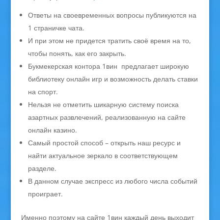
Ответы на своевременных вопросы публикуются на
1 страничке чата.
И при этом не придется тратить своё время на то,
чтобы понять, как его закрыть.
Букмекерская контора 1вин предлагает широкую
библиотеку онлайн игр и возможность делать ставки
на спорт.
Нельзя не отметить шикарную систему поиска
азартных развлечений, реализованную на сайте
онлайн казино.
Самый простой способ – открыть наш ресурс и
найти актуальное зеркало в соответствующем
разделе.
В данном случае экспресс из любого числа событий
проиграет.
Именно поэтому на сайте 1вин каждый день выходит