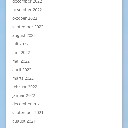
december 2022
november 2022
oktober 2022
september 2022
august 2022
juli 2022
juni 2022
maj 2022
april 2022
marts 2022
februar 2022
januar 2022
december 2021
september 2021
august 2021