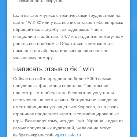
возможность накруток.
Если вы столкнулись с техническими трудностями на
сайте 1win kz или у вас возникли какие-либо вопросы,
обращайтесь в службу техподдержки. Наши
специалисты работают 24/7 и с радостью помогут вам
решить все проблемы. Обратиться к ним можно с
помощью онлайн чата или совершив звонок по
указанному номеру.
Написать отзыв о бк 1win
Сейчас на сайте предложено более 5000 самых
популярных фильмов и сериалов. При этом их
просмотр – это абсолютно бесплатная услуга для
всех членов нашего казино. Виртуальное заведение
имеет официальную лицензию Кюрасао, а на своих
страницах предлагает играть в сертифицированные
игры. Благодаря тому, что для 1win Украина – одна из
самых популярных аудиторий, желающие могут
выбрать украинский
wpcrussia.ru
.