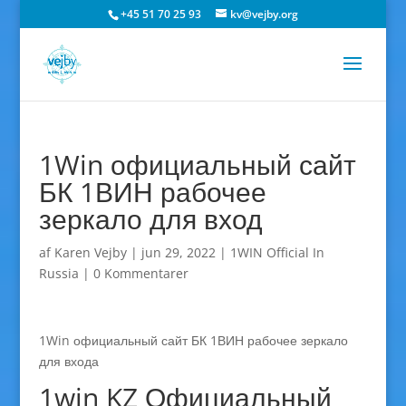
+45 51 70 25 93
kv@vejby.org
1Win официальный сайт
БК 1ВИН рабочее
зеркало для вход
af
Karen Vejby
|
jun 29, 2022
|
1WIN Official In
Russia
|
0 Kommentarer
1Win официальный сайт БК 1ВИН рабочее зеркало
для входа
1win KZ Официальный