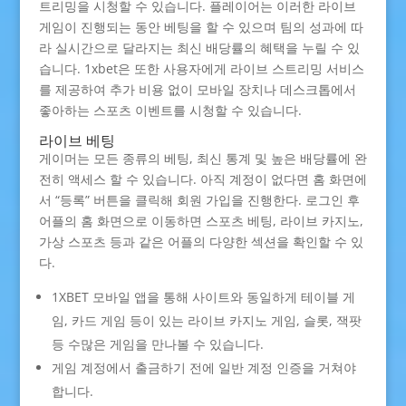
트리밍을 시청할 수 있습니다. 플레이어는 이러한 라이브
게임이 진행되는 동안 베팅을 할 수 있으며 팀의 성과에 따
라 실시간으로 달라지는 최신 배당률의 혜택을 누릴 수 있
습니다. 1xbet은 또한 사용자에게 라이브 스트리밍 서비스
를 제공하여 추가 비용 없이 모바일 장치나 데스크톱에서
좋아하는 스포츠 이벤트를 시청할 수 있습니다.
라이브 베팅
게이머는 모든 종류의 베팅, 최신 통계 및 높은 배당률에 완
전히 액세스 할 수 있습니다. 아직 계정이 없다면 홈 화면에
서 “등록” 버튼을 클릭해 회원 가입을 진행한다. 로그인 후
어플의 홈 화면으로 이동하면 스포츠 베팅, 라이브 카지노,
가상 스포츠 등과 같은 어플의 다양한 섹션을 확인할 수 있
다.
1XBET 모바일 앱을 통해 사이트와 동일하게 테이블 게
임, 카드 게임 등이 있는 라이브 카지노 게임, 슬롯, 잭팟
등 수많은 게임을 만나볼 수 있습니다.
게임 계정에서 출금하기 전에 일반 계정 인증을 거쳐야
합니다.