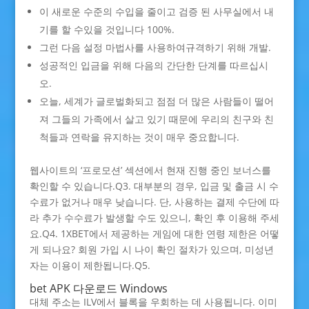
이 새로운 수준의 수입을 줄이고 검증 된 사무실에서 내
기를 할 수있을 것입니다 100%.
그런 다음 설정 마법사를 사용하여규격하기 위해 개발.
성공적인 입금을 위해 다음의 간단한 단계를 따르십시
오.
오늘, 세계가 글로벌화되고 점점 더 많은 사람들이 떨어
져 그들의 가족에서 살고 있기 때문에 우리의 친구와 친
척들과 연락을 유지하는 것이 매우 중요합니다.
웹사이트의 ‘프로모션’ 섹션에서 현재 진행 중인 보너스를
확인할 수 있습니다.Q3. 대부분의 경우, 입금 및 출금 시 수
수료가 없거나 매우 낮습니다. 단, 사용하는 결제 수단에 따
라 추가 수수료가 발생할 수도 있으니, 확인 후 이용해 주세
요.Q4. 1XBET에서 제공하는 게임에 대한 연령 제한은 어떻
게 되나요? 회원 가입 시 나이 확인 절차가 있으며, 미성년
자는 이용이 제한됩니다.Q5.
bet APK 다운로드 Windows
대체 주소는 ILV에서 블록을 우회하는 데 사용됩니다. 이미