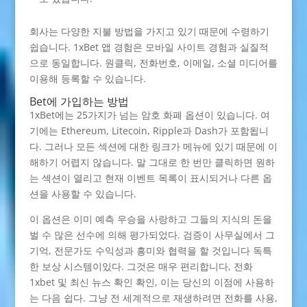
회사는 다양한 지불 방법을 가지고 있기 때문에 수령하기
쉽습니다. 1xBet 앱 경험은 모바일 사이트 경험과 실질적
으로 동일합니다. 원클릭, 전화번호, 이메일, 소셜 미디어를
이용해 등록할 수 있습니다.
Bet에 가입하는 방법
1xBet에는 25가지가 넘는 암호 화폐 옵션이 있습니다. 여
기에는 Ethereum, Litecoin, Ripple과 Dash가 포함됩니
다. 그러나 모든 섹션에 대한 링크가 메뉴에 있기 때문에 이
해하기 어렵지 않습니다. 말 그대로 한 번만 클릭하면 원하
는 섹션이 열리고 현재 이벤트 목록이 표시되거나 다른 옵
션을 사용할 수 있습니다.
이 옵션은 이미 예측 우승을 사랑하고 그들의 지식의 돈을
벌 수 많은 선수에 의해 평가되었다. 검증이 사무실에서 그
기억, 전문가도 수익성과 흥미와 협력을 할 것입니다 독특
한 보상 시스템이있다. 그것은 매우 편리합니다, 전화
1xbet 및 최신 뉴스 확인 확인, 이는 당신의 이점에 사용하
는 다음 쉽다. 그냥 전 세계적으로 재생하려면 전화를 사용,