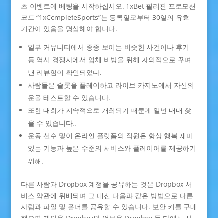
츠 이벤트에 베팅을 시작하십시오. 1xBet 필리핀 프로모션
코드 “1xCompleteSports”는 등록일로부터 30일의 유효
기간이 있음을 명심해야 합니다.
일부 커뮤니티에서 종종 보이는 비슷한 사건이나 후기
등 역시 경쟁사에서 업체 비방을 위해 자의적으로 꾸며
낸 리뷰임이 확인되었다.
사람들은 슬롯을 플레이하고 라이브 카지노에서 자신의
운을 테스트할 수 있습니다.
또한 대회가 지속적으로 개최되기 때문에 일년 내내 찾
을 수 있습니다..
운동 선수 및이 온라인 플랫폼의 직원은 항상 행복 재미
있는 기능과 높은 수준의 서비스와 플레이어를 제공하기
위해.
다른 사람과 Dropbox 계정을 공유하는 것은 Dropbox 서
비스 약관에 위배되며 그 대신 다음과 같은 방법으로 다른
사람과 파일 및 폴더를 공유할 수 있습니다. 보안 키를 구매
했으면 개인용 Dropbox와 업무용 Dropbox 둘 다에서 사