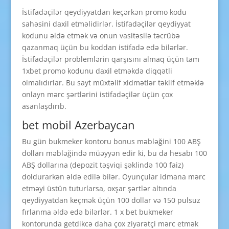
İstifadəçilər qeydiyyatdan keçərkən promo kodu
sahəsini daxil etməlidirlər. İstifadəçilər qeydiyyat
kodunu əldə etmək və onun vasitəsilə təcrübə
qazanmaq üçün bu koddan istifadə edə bilərlər.
İstifadəçilər problemlərin qarşısını almaq üçün tam
1xbet promo kodunu daxil etməkdə diqqətli
olmalıdırlar. Bu sayt müxtəlif xidmətlər təklif etməklə
onlayn mərc şərtlərini istifadəçilər üçün çox
asanlaşdırıb.
bet mobil Azerbaycan
Bu gün bukmeker kontoru bonus məbləğini 100 ABŞ
dolları məbləğində müəyyən edir ki, bu da hesabı 100
ABŞ dollarına (depozit təşviqi şəklində 100 faiz)
doldurarkən əldə edilə bilər. Oyunçular idmana mərc
etməyi üstün tuturlarsa, oxşar şərtlər altında
qeydiyyatdan keçmək üçün 100 dollar və 150 ​​pulsuz
fırlanma əldə edə bilərlər. 1 x bet bukmeker
kontorunda getdikcə daha çox ziyarətçi mərc etmək