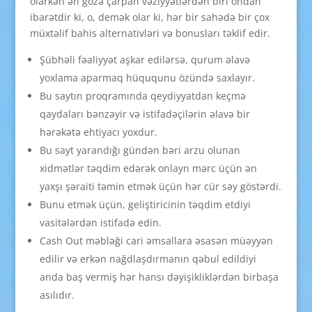
olarkən ən gözə çarpan vəziyyətlərdən biri ondan
ibarətdir ki, o, demək olar ki, hər bir sahədə bir çox
müxtəlif bahis alternativləri və bonusları təklif edir.
Şübhəli fəaliyyət aşkar edilərsə, qurum əlavə
yoxlama aparmaq hüququnu özündə saxlayır.
Bu saytın proqramında qeydiyyatdan keçmə
qaydaları bənzəyir və istifadəçilərin əlavə bir
hərəkətə ehtiyacı yoxdur.
Bu sayt yarandığı gündən bəri arzu olunan
xidmətlər təqdim edərək onlayn mərc üçün ən
yaxşı şəraiti təmin etmək üçün hər cür səy göstərdi.
Bunu etmək üçün, geliştiricinin təqdim etdiyi
vasitələrdən istifadə edin.
Cash Out məbləği cari əmsallara əsasən müəyyən
edilir və erkən nağdlaşdırmanın qəbul edildiyi
anda baş vermiş hər hansı dəyişikliklərdən birbaşa
asılıdır.