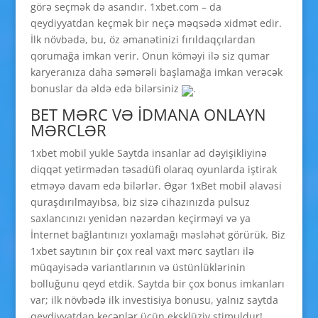
görə seçmək də asandır. 1xbet.com – da
qeydiyyatdan keçmək bir neçə məqsədə xidmət edir.
İlk növbədə, bu, öz əmanətinizi fırıldaqçılardan
qorumağa imkan verir. Onun köməyi ilə siz qumar
karyeranıza daha səmərəli başlamağa imkan verəcək
bonuslar da əldə edə bilərsiniz
.
BET MƏRC VƏ İDMANA ONLAYN
MƏRCLƏR
1xbet mobil yukle Saytda insanlar ad dəyişikliyinə
diqqət yetirmədən təsadüfi olaraq oyunlarda iştirak
etməyə davam edə bilərlər. Əgər 1xBet mobil əlavəsi
quraşdırılmayıbsa, biz sizə cihazınızda pulsuz
saxlancınızı yenidən nəzərdən keçirməyi və ya
İnternet bağlantınızı yoxlamağı məsləhət görürük. Biz
1xbet saytının bir çox real vaxt mərc saytları ilə
müqayisədə variantlarının və üstünlüklərinin
bolluğunu qeyd etdik. Saytda bir çox bonus imkanları
var; ilk növbədə ilk investisiya bonusu, yalnız saytda
qeydiyyatdan keçənlər üçün eksklüziv stimuldur!