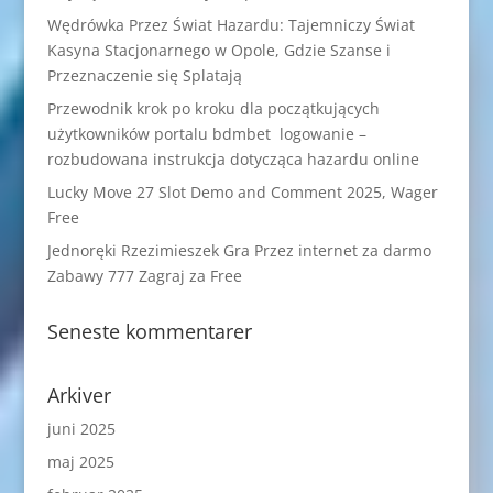
Wędrówka Przez Świat Hazardu: Tajemniczy Świat
Kasyna Stacjonarnego w Opole, Gdzie Szanse i
Przeznaczenie się Splatają
Przewodnik krok po kroku dla początkujących
użytkowników portalu bdmbet logowanie –
rozbudowana instrukcja dotycząca hazardu online
Lucky Move 27 Slot Demo and Comment 2025, Wager
Free
Jednoręki Rzezimieszek Gra Przez internet za darmo
Zabawy 777 Zagraj za Free
Seneste kommentarer
Arkiver
juni 2025
maj 2025