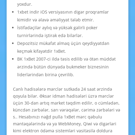
yoxdur.
1xbet indir iOS versiyasının digər proqramlar
kimidir və əlavə əməliyyat tələb etmir.
İstifadəçilər aylıq və yüksək gəlirli poker
turnirlərində iştirak edə bilərlər.
Depozitsiz mükafat almaq üçün qeydiyyatdan
keçmək kifayətdir 1xBet.
BK 1xBet 2007-ci ildə təsis edilib və ötən müddət
ərzində bütün dünyada bukmeker biznesinin
liderlərindən birinə çevrilib.
Canlı hadisələrə mərclər sutkada 24 saat ərzində
qoyula bilər. Əksər idman hadisələri üzrə mərclər
üçün 30-dan artıq market təqdim edilir, o cümlədən,
küncdən zərbələr, sarı vərəqələr, cərimə zərbələri və
s.. Hesabınızı nəğd pulla 1xBet mərc qəbulu
məntəqələrində və ya WebMoney, Qiwi və digərləri
kimi elektron ödəmə sistemləri vasitəsilə doldura