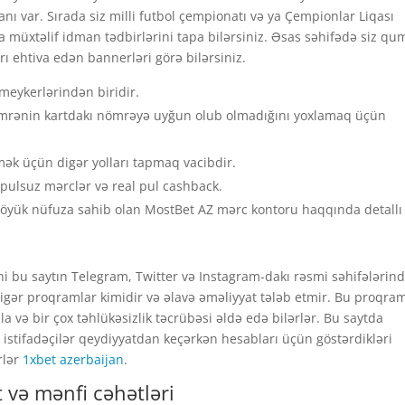
ı var. Sırada siz milli futbol çempionatı və ya Çempionlar Liqası
a müxtəlif idman tədbirlərini tapa bilərsiniz. Əsas səhifədə siz qu
ı ehtiva edən bannerləri görə bilərsiniz.
kmeykerlərindən biridir.
mrənin kartdakı nömrəyə uyğun olub olmadığını yoxlamaq üçün
mək üçün digər yolları tapmaq vacibdir.
pulsuz mərclər və real pul cashback.
böyük nüfuza sahib olan MostBet AZ mərc kontoru haqqında detallı
ni bu saytın Telegram, Twitter və Instagram-dakı rəsmi səhifələrin
 digər proqramlar kimidir və əlavə əməliyyat tələb etmir. Bu proqra
a və bir çox təhlükəsizlik təcrübəsi əldə edə bilərlər. Bu saytda
istifadəçilər qeydiyyatdan keçərkən hesabları üçün göstərdikləri
rlər
1xbet azerbaijan
.
və mənfi cəhətləri