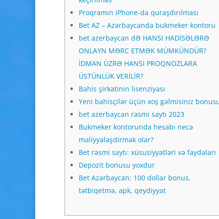
Proqramın iPhone-da quraşdırılması
Bet AZ – Azərbaycanda bukmeker kontoru
bet azerbaycan dƏ HANSI HADİSƏLƏRƏ
ONLAYN MƏRC ETMƏK MÜMKÜNDÜR?
İDMAN ÜZRƏ HANSI PROQNOZLARA
ÜSTÜNLÜK VERİLİR?
Bahis şirkətinin lisenziyası
Yeni bahisçilər üçün xoş gəlmisiniz bonus
bet azerbaycan rəsmi saytı 2023
Bukmeker kontorunda hesabı necə
maliyyələşdirmək olar?
Bet rəsmi saytı: xüsusiyyətləri və faydaları
Depozit bonusu yoxdur
Bet Azərbaycan: 100 dollar bonus,
tətbiqetmə, apk, qeydiyyat