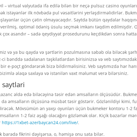
– virtual valyutada ifa edilə bilən bir neçə pulsuz casino oyunları
ək istəyənlər ilk növbədə pul vəsaitlərini yerləşdirməlidirlər. Buk
 başlayanlar üçün çətin olmayacaqdır. Saytda bütün qaydalar haqqı
a verilmiş, optimal ödəniş üsulu seçmək imkanı təqdim edilmişdir. 
 çox asandır – sadə qeydiyyat prosedurunu keçdikdən sonra hətta
amiz və ya bu qayda və şərtlərin pozulmasına səbəb ola biləcək şərh
ci bənddə sadalanan təşkilatlardan birisinizsə və veb saytımızdak
bir e-poçt göndərərək bizə bildirməlisiniz. Veb saytımızda hər han
izimlə əlaqə saxlaya və istənilən vaxt məlumat verə bilərsiniz.
saytlari
zanc əldə edə biləcəyinə təsir edən əmsalların ölçüsüdür. Bukme
bu da əmsalların ölçüsünə müsbət təsir göstərir. Gözlənildiyi kimi, fu
indirəcək. Mövsümün ən yaxşı oyunları üçün bukmeker kontoru 1-2 fa
alların 1-2 faiz aşağı olacağını gözləmək olar. Kiçik bazarlar mər
r
https://1xbet-azerbaycan24.com/live/
.
arədə fikrini dəyişərsə, o, həmişə onu sata bilər.