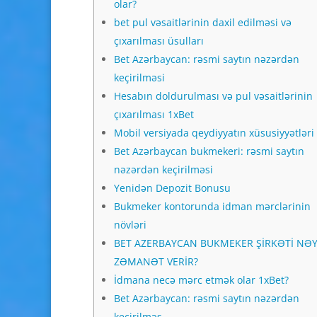
olar?
bet pul vəsaitlərinin daxil edilməsi və
çıxarılması üsulları
Bet Azərbaycan: rəsmi saytın nəzərdən
keçirilməsi
Hesabın doldurulması və pul vəsaitlərinin
çıxarılması 1xBet
Mobil versiyada qeydiyyatın xüsusiyyətləri
Bet Azərbaycan bukmekeri: rəsmi saytın
nəzərdən keçirilməsi
Yenidən Depozit Bonusu
Bukmeker kontorunda idman mərclərinin
növləri
BET AZERBAYCAN BUKMEKER ŞİRKƏTİ NƏ
ZƏMANƏT VERİR?
İdmana necə mərc etmək olar 1xBet?
Bet Azərbaycan: rəsmi saytın nəzərdən
keçirilməs