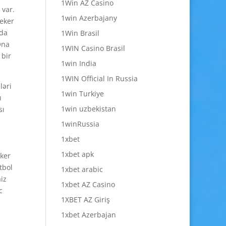
1Win AZ Casino
 var.
1win Azerbajany
meker
nda
1Win Brasil
Ona
1WIN Casino Brasil
 bir
1win India
1WIN Official In Russia
ləri
1win Turkiye
ı
1win uzbekistan
sı
1winRussia
1xbet
1xbet apk
ker
tbol
1xbet arabic
iz
1xbet AZ Casino
c
1XBET AZ Giriş
1xbet Azerbajan