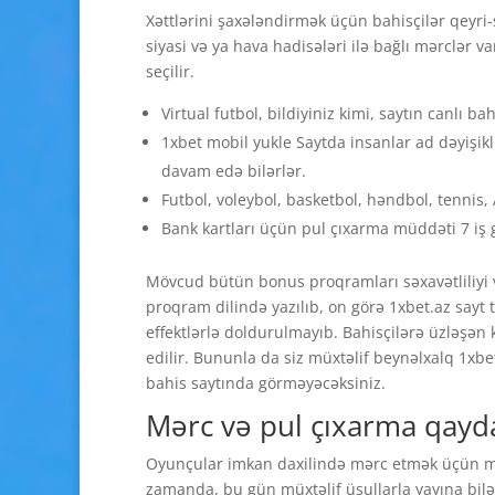
Xəttlərini şaxələndirmək üçün bahisçilər qeyri
siyasi və ya hava hadisələri ilə bağlı mərclər v
seçilir.
Virtual futbol, bildiyiniz kimi, saytın canlı b
1xbet mobil yukle Saytda insanlar ad dəyişik
davam edə bilərlər.
Futbol, ​​voleybol, basketbol, ​​həndbol, tenni
Bank kartları üçün pul çıxarma müddəti 7 iş g
Mövcud bütün bonus proqramları səxavətliliyi
proqram dilində yazılıb, on görə 1xbet.az sayt 
effektlərlə doldurulmayıb. Bahisçilərə üzləşən
edilir. Bununla da siz müxtəlif beynəlxalq 1xbe
bahis saytında görməyəcəksiniz.
Mərc və pul çıxarma qayda
Oyunçular imkan daxilində mərc etmək üçün mər
zamanda, bu gün müxtəlif üsullarla yayına bilə