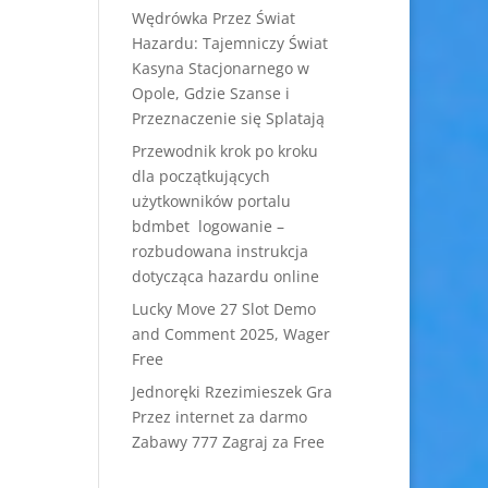
Wędrówka Przez Świat
Hazardu: Tajemniczy Świat
Kasyna Stacjonarnego w
Opole, Gdzie Szanse i
Przeznaczenie się Splatają
Przewodnik krok po kroku
dla początkujących
użytkowników portalu
bdmbet logowanie –
rozbudowana instrukcja
dotycząca hazardu online
Lucky Move 27 Slot Demo
and Comment 2025, Wager
Free
Jednoręki Rzezimieszek Gra
Przez internet za darmo
Zabawy 777 Zagraj za Free