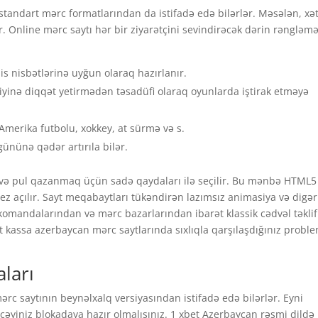
-standart mərc formatlarından da istifadə edə bilərlər. Məsələn, xə
ar. Online mərc saytı hər bir ziyarətçini sevindirəcək dərin rəngləmə
ahis nisbətlərinə uyğun olaraq hazırlanır.
liyinə diqqət yetirmədən təsadüfi olaraq oyunlarda iştirak etməyə
s, Amerika futbolu, xokkey, at sürmə və s.
ününə qədər artırıla bilər.
 və pul qazanmaq üçün sadə qaydaları ilə seçilir. Bu mənbə HTML5
tez açılır. Sayt meqabaytları tükəndirən lazımsız animasiya və digər
 komandalarından və mərc bazarlarından ibarət klassik cədvəl təklif
t kassa azerbaycan mərc saytlarında sıxlıqla qarşılaşdığınız probl
ları
c saytının beynəlxalq versiyasından istifadə edə bilərlər. Eyni
cəyiniz blokadaya hazır olmalısınız. 1 xbet Azerbaycan rəsmi dildə