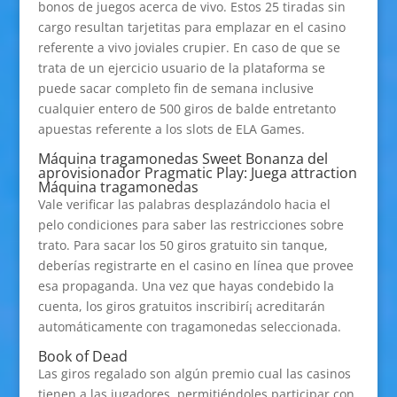
bonos de juegos acerca de vivo. Estos 25 tiradas sin
cargo resultan tarjetitas para emplazar en el casino
referente a vivo joviales crupier. En caso de que se
trata de un ejercicio usuario de la plataforma se
puede sacar completo fin de semana inclusive
cualquier entero de 500 giros de balde entretanto
apuestas referente a los slots de ELA Games.
Máquina tragamonedas Sweet Bonanza del
aprovisionador Pragmatic Play: Juega attraction
Máquina tragamonedas
Vale verificar las palabras desplazándolo hacia el
pelo condiciones para saber las restricciones sobre
trato. Para sacar los 50 giros gratuito sin tanque,
deberías registrarte en el casino en línea que provee
esa propaganda. Una vez que hayas condebido la
cuenta, los giros gratuitos inscribirí¡ acreditarán
automáticamente con tragamonedas seleccionada.
Book of Dead
Las giros regalado son algún premio cual las casinos
tienen a las jugadores, permitiéndoles participar con