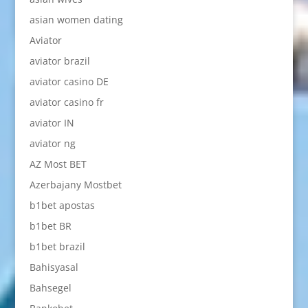
asian women dating
Aviator
aviator brazil
aviator casino DE
aviator casino fr
aviator IN
aviator ng
AZ Most BET
Azerbajany Mostbet
b1bet apostas
b1bet BR
b1bet brazil
Bahisyasal
Bahsegel