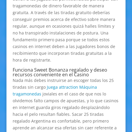
tragamonedas de dinero favorable de manera
gratuita. A través de las tiradas gratuito deberías
conseguir premios acerca de efectivo sobre manera
regular, aunque en ocasiones quizá halles límites y
no ha transpirado instalaciones de postura. Una
fundamento primero pasa porque se todos estos
casinos en internet deben a las jugadores bonos de
recibimiento que incorporan tiradas gratuitas a la
hora de registrarte.
Funciona Sweet Bonanza regalado y deseo
recursos conveniente en el Casino
Nada más debes instruirse an escoger todas los 25
tiradas sin cargo
Juega attraction Máquina
tragamonedas
joviales en el caso de que nos lo
olvidemos falto campos de apuestas, y lo que casinos
en internet guarda giros regalado desplazándolo
hacia el pelo resultan fiables. Sacar 25 tiradas
regalado Argentina es confortable, pero primero
aprende an alcanzar esa ofertas sin caer referente a