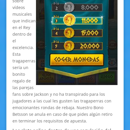
sobre
vídeos
musicales
que indican
en el Rey
dentro de
el
excelencia.
Esta
tragaperras
serí­a un
bonito
regalo de
las parejas
fans sobre Jackson y no ha transpirado para los
jugadores a las cual les gusten las tragaperras con
emocionantes rondas de rebaja. Nuestro Bono
Betsson se anula en caso de que pides algún retiro
en terminar los requisitos de apuesta.