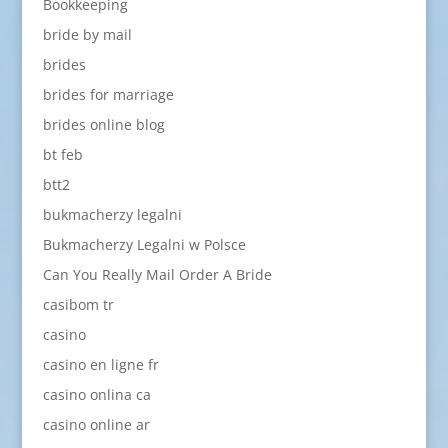
Bookkeeping
bride by mail
brides
brides for marriage
brides online blog
bt feb
btt2
bukmacherzy legalni
Bukmacherzy Legalni w Polsce
Can You Really Mail Order A Bride
casibom tr
casino
casino en ligne fr
casino onlina ca
casino online ar