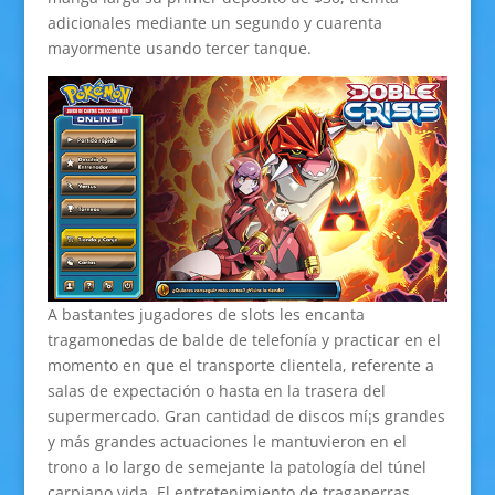
adicionales mediante un segundo y cuarenta
mayormente usando tercer tanque.
A bastantes jugadores de slots les encanta
tragamonedas de balde de telefonía y practicar en el
momento en que el transporte clientela, referente a
salas de expectación o hasta en la trasera del
supermercado. Gran cantidad de discos mí¡s grandes
y más grandes actuaciones le mantuvieron en el
trono a lo largo de semejante la patologí­a del túnel
carpiano vida. El entretenimiento de tragaperras