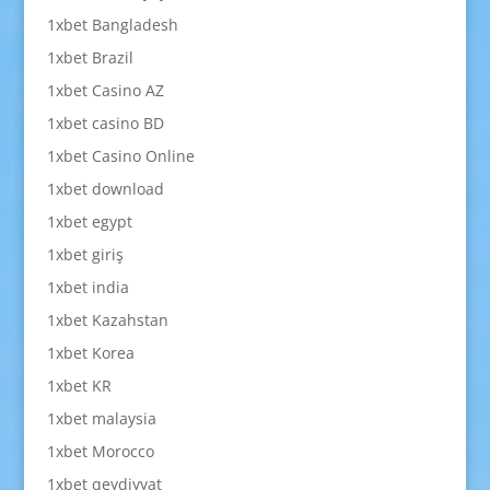
1xbet Bangladesh
1xbet Brazil
1xbet Casino AZ
1xbet casino BD
1xbet Casino Online
1xbet download
1xbet egypt
1xbet giriş
1xbet india
1xbet Kazahstan
1xbet Korea
1xbet KR
1xbet malaysia
1xbet Morocco
1xbet qeydiyyat