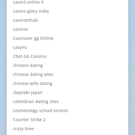
casinò online it
casino-glory india
casinomhub
casinos
Casinozer gg Online
casyno
Cbet GG Cassino
chinese dating
chinese dating sites
chinese wife dating
ckajitabi japan
colombian dating sites
cosmetology school toronto
Counter Strike 2
crazy time