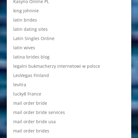
Kasyno Online PL
king johnnie
latin brides
latin dating sites
Latin Singles Online
latin wives
latina brides blog
legalni bukmacherzy internetowi w polsce
LeoVegas Finland
levitra
lucky8 France
mail order bride
mail order bride services
mail order bride usa
mail order brides