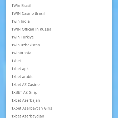
1Win Brasil
1WIN Casino Brasil
1win India
1WIN Official In Russia
1win Turkiye
1win uzbekistan
1winRussia
1xbet
1xbet apk
1xbet arabic
1xbet AZ Casino
1XBET AZ Giriş
1xbet Azerbajan
1Xbet Azerbaycan Giriş
1xbet Azerbaydjan