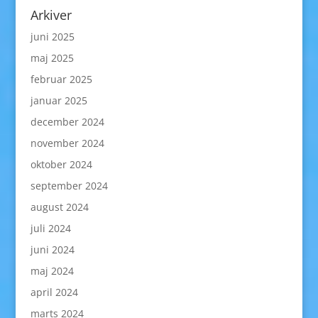
Arkiver
juni 2025
maj 2025
februar 2025
januar 2025
december 2024
november 2024
oktober 2024
september 2024
august 2024
juli 2024
juni 2024
maj 2024
april 2024
marts 2024