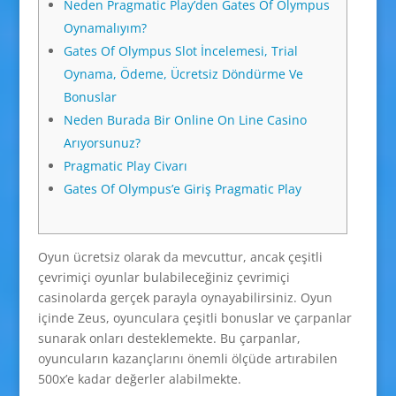
Neden Pragmatic Play’den Gates Of Olympus
Oynamalıyım?
Gates Of Olympus Slot İncelemesi, Trial
Oynama, Ödeme, Ücretsiz Döndürme Ve
Bonuslar
Neden Burada Bir Online On Line Casino
Arıyorsunuz?
Pragmatic Play Civarı
Gates Of Olympus’e Giriş Pragmatic Play
Oyun ücretsiz olarak da mevcuttur, ancak çeşitli
çevrimiçi oyunlar bulabileceğiniz çevrimiçi
casinolarda gerçek parayla oynayabilirsiniz. Oyun
içinde Zeus, oyunculara çeşitli bonuslar ve çarpanlar
sunarak onları desteklemekte. Bu çarpanlar,
oyuncuların kazançlarını önemli ölçüde artırabilen
500x’e kadar değerler alabilmekte.