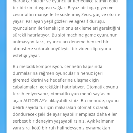
olarak çarpıcıdır ve oyuncular ilerledikçe tatmin edici
bir birikim duygusu sağlar. Beyaz bir toga giyen ve
cesur altın manşetlerle süslenmiş Zeus, güç ve otorite
yayar. Parlayan yeşil gözleri ve agresif duruşu,
oyuncuların ilerlemek için onu etkilemeleri gerektiğini
sürekli hatırlatıyor. Bu slot machine game oyununun
animasyon tarzı, oyuncuları deneme benzeri bir
atmosfere sokarak büyüleyici bir video clip oyunu
estetiği yayar.
Bu melodik kompozisyon, cennetin kapısında
durmalarına rağmen oyuncuların henüz içeri
giremediklerini ve hedeflerine ulaşmak için
çabalamaları gerektiğini hatırlatıyor. Otomatik oyunu
tercih ediyorsanız, otomatik oyun menü sayfasını
açan AUTOPLAY’e tıklayabilirsiniz. Bu menüde, oyunu
belirli sayıda tur için makaraları otomatik olarak
döndürecek şekilde ayarlayabilir empieza daha eller
serbest bir deneyim yaşayabilirsiniz. Ayık kalmanın
yanı sıra, kötü bir ruh halindeyseniz oynamaktan