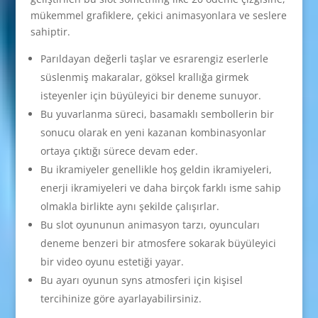
mükemmel grafiklere, çekici animasyonlara ve seslere
sahiptir.
Parıldayan değerli taşlar ve esrarengiz eserlerle
süslenmiş makaralar, göksel krallığa girmek
isteyenler için büyüleyici bir deneme sunuyor.
Bu yuvarlanma süreci, basamaklı sembollerin bir
sonucu olarak en yeni kazanan kombinasyonlar
ortaya çıktığı sürece devam eder.
Bu ikramiyeler genellikle hoş geldin ikramiyeleri,
enerji ikramiyeleri ve daha birçok farklı isme sahip
olmakla birlikte aynı şekilde çalışırlar.
Bu slot oyununun animasyon tarzı, oyuncuları
deneme benzeri bir atmosfere sokarak büyüleyici
bir video oyunu estetiği yayar.
Bu ayarı oyunun syns atmosferi için kişisel
tercihinize göre ayarlayabilirsiniz.