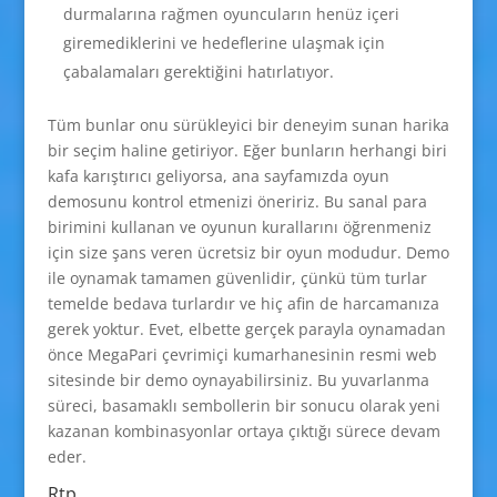
durmalarına rağmen oyuncuların henüz içeri
giremediklerini ve hedeflerine ulaşmak için
çabalamaları gerektiğini hatırlatıyor.
Tüm bunlar onu sürükleyici bir deneyim sunan harika
bir seçim haline getiriyor. Eğer bunların herhangi biri
kafa karıştırıcı geliyorsa, ana sayfamızda oyun
demosunu kontrol etmenizi öneririz. Bu sanal para
birimini kullanan ve oyunun kurallarını öğrenmeniz
için size şans veren ücretsiz bir oyun modudur. Demo
ile oynamak tamamen güvenlidir, çünkü tüm turlar
temelde bedava turlardır ve hiç afin de harcamanıza
gerek yoktur. Evet, elbette gerçek parayla oynamadan
önce MegaPari çevrimiçi kumarhanesinin resmi web
sitesinde bir demo oynayabilirsiniz. Bu yuvarlanma
süreci, basamaklı sembollerin bir sonucu olarak yeni
kazanan kombinasyonlar ortaya çıktığı sürece devam
eder.
Rtp