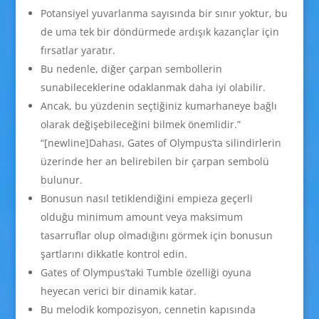
Potansiyel yuvarlanma sayısında bir sınır yoktur, bu
de uma tek bir döndürmede ardışık kazançlar için
fırsatlar yaratır.
Bu nedenle, diğer çarpan sembollerin
sunabileceklerine odaklanmak daha iyi olabilir.
Ancak, bu yüzdenin seçtiğiniz kumarhaneye bağlı
olarak değişebileceğini bilmek önemlidir.”
“[newline]Dahası, Gates of Olympus’ta silindirlerin
üzerinde her an belirebilen bir çarpan sembolü
bulunur.
Bonusun nasıl tetiklendiğini empieza geçerli
olduğu minimum amount veya maksimum
tasarruflar olup olmadığını görmek için bonusun
şartlarını dikkatle kontrol edin.
Gates of Olympus’taki Tumble özelliği oyuna
heyecan verici bir dinamik katar.
Bu melodik kompozisyon, cennetin kapısında