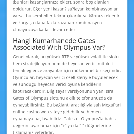
(bunları kazançlarınıza ekler), sonra boş alanları
doldurur. Eğer yeni kazan? sa?layan kombinasyonlar
varsa, bu semboller tekrar çıkarılır ve kârınıza eklenir
ve kargaşa daha fazla kazanan kombinasyon
olmayıncaya kadar devam eder.
Hangi Kumarhanede Gates
Associated With Olympus Var?
Genel olarak, bu yüksek RTP ve yüksek volatilite slotu,
hem stratejik oyun hem de heyecan verici mitoloji
temalı eğlence arayanlar için mükemmel bir seçimdir.
Oyuncular, heyecan verici özellikleriyle büyülenecek
ve sunduğu heyecan verici oyuna kendilerini
kaptıracaklardır. Bilgisayar versiyonunun yanı sıra,
Gates of Olympus slotunu akıllı telefonunuzda da
oynayabilirsiniz. Bu bağlantı aracılığıyla sah MegaPari
online casino web siteye gidebilir ve hemen
oynamaya başlayabiliriz. Gates of Olympus’ta bahis
değerini ayarlamak için “+” ya da “-” düğmelerine
tıklamanız yeterlidir.