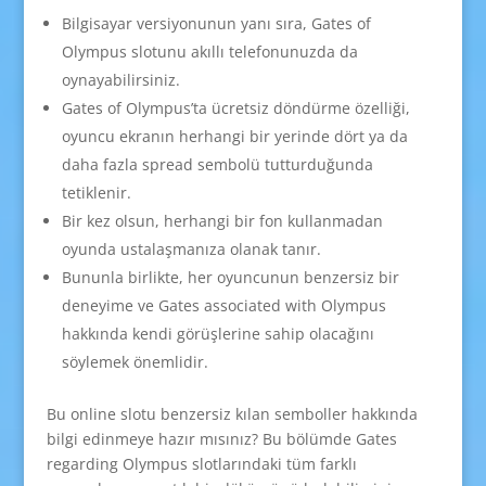
Bilgisayar versiyonunun yanı sıra, Gates of
Olympus slotunu akıllı telefonunuzda da
oynayabilirsiniz.
Gates of Olympus’ta ücretsiz döndürme özelliği,
oyuncu ekranın herhangi bir yerinde dört ya da
daha fazla spread sembolü tutturduğunda
tetiklenir.
Bir kez olsun, herhangi bir fon kullanmadan
oyunda ustalaşmanıza olanak tanır.
Bununla birlikte, her oyuncunun benzersiz bir
deneyime ve Gates associated with Olympus
hakkında kendi görüşlerine sahip olacağını
söylemek önemlidir.
Bu online slotu benzersiz kılan semboller hakkında
bilgi edinmeye hazır mısınız? Bu bölümde Gates
regarding Olympus slotlarındaki tüm farklı