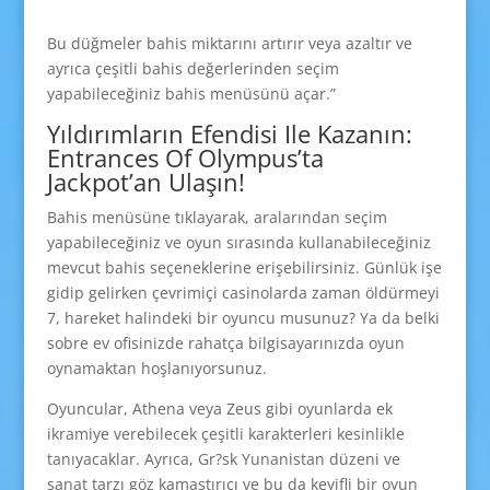
Bu düğmeler bahis miktarını artırır veya azaltır ve
ayrıca çeşitli bahis değerlerinden seçim
yapabileceğiniz bahis menüsünü açar.”
Yıldırımların Efendisi Ile Kazanın:
Entrances Of Olympus’ta
Jackpot’an Ulaşın!
Bahis menüsüne tıklayarak, aralarından seçim
yapabileceğiniz ve oyun sırasında kullanabileceğiniz
mevcut bahis seçeneklerine erişebilirsiniz. Günlük işe
gidip gelirken çevrimiçi casinolarda zaman öldürmeyi
7, hareket halindeki bir oyuncu musunuz? Ya da belki
sobre ev ofisinizde rahatça bilgisayarınızda oyun
oynamaktan hoşlanıyorsunuz.
Oyuncular, Athena veya Zeus gibi oyunlarda ek
ikramiye verebilecek çeşitli karakterleri kesinlikle
tanıyacaklar. Ayrıca, Gr?sk Yunanistan düzeni ve
sanat tarzı göz kamaştırıcı ve bu da keyifli bir oyun