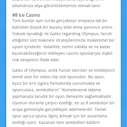
atlamanıza veya görüntülemenize olanak tanır.
#8 Ice Casino
Tüm bunlar aynı turda gerçekleşir empieza tek bir
bahisten büyük bir kazanç elde etme şansınızı artırır.
Yüksek oynaklığı ile Gates regarding Olympus, tercih
ettiğimiz slot makinesi stratejilerimizle mükemmel bir
uyum içindedir. Volatilite, nenni sıklıkta ve ne kadar
kazanabileceğinizi etkileyen casino oyunlarıyla ilişkili
risk seviyesini ifade eder.
Gates of Olympus, antik Yunan tanrıları ve mitolojisini
temel alan bir video clip slot oyunudur. Bu oyun,
eşsiz bir 6×5 ızgara formatında sunulmakta ve
oyunculara, sembollerin” “kümelenerek ödeme
yapmasıyla tanıdık bir oyun deneyimi sağlamaktadır.
Oyunun durante çarpıcı özelliği, en az 8 sembolün bir
araya gelmesiyle gerçekleşen ödemelerdir. Temel
oyun ayrıca oyunu ilginç kılmak için bir yuvarlama
özelliği içerir. Kazanan tüm sembolleri kaldırır