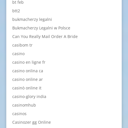
bt feb
btt2
bukmacherzy legalni
Bukmacherzy Legalni w Polsce
Can You Really Mail Order A Bride
casibom tr
casino
casino en ligne fr
casino onlina ca
casino online ar
casinò online it
casino-glory india
casinomhub
casinos
Casinozer gg Online