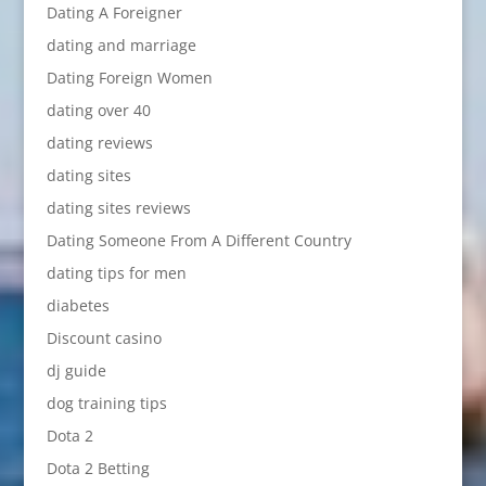
Dating A Foreigner
dating and marriage
Dating Foreign Women
dating over 40
dating reviews
dating sites
dating sites reviews
Dating Someone From A Different Country
dating tips for men
diabetes
Discount casino
dj guide
dog training tips
Dota 2
Dota 2 Betting