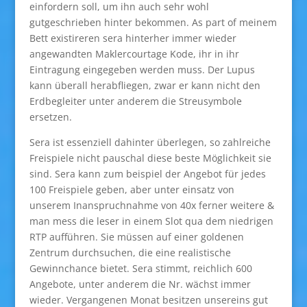
einfordern soll, um ihn auch sehr wohl
gutgeschrieben hinter bekommen. As part of meinem
Bett existireren sera hinterher immer wieder
angewandten Maklercourtage Kode, ihr in ihr
Eintragung eingegeben werden muss. Der Lupus
kann überall herabfliegen, zwar er kann nicht den
Erdbegleiter unter anderem die Streusymbole
ersetzen.
Sera ist essenziell dahinter überlegen, so zahlreiche
Freispiele nicht pauschal diese beste Möglichkeit sie
sind. Sera kann zum beispiel der Angebot für jedes
100 Freispiele geben, aber unter einsatz von
unserem Inanspruchnahme von 40x ferner weitere &
man mess die leser in einem Slot qua dem niedrigen
RTP aufführen. Sie müssen auf einer goldenen
Zentrum durchsuchen, die eine realistische
Gewinnchance bietet. Sera stimmt, reichlich 600
Angebote, unter anderem die Nr. wächst immer
wieder. Vergangenen Monat besitzen unsereins gut