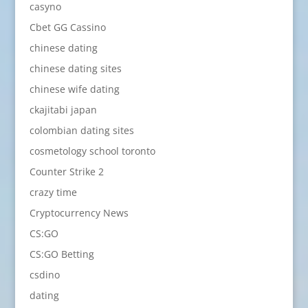
casyno
Cbet GG Cassino
chinese dating
chinese dating sites
chinese wife dating
ckajitabi japan
colombian dating sites
cosmetology school toronto
Counter Strike 2
crazy time
Cryptocurrency News
CS:GO
CS:GO Betting
csdino
dating