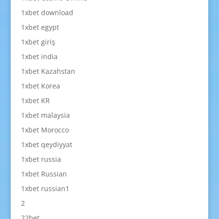
1xbet download
1xbet egypt
1xbet giriş
1xbet india
1xbet Kazahstan
1xbet Korea
1xbet KR
1xbet malaysia
1xbet Morocco
1xbet qeydiyyat
1xbet russia
1xbet Russian
1xbet russian1
2
22bet