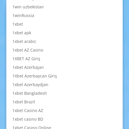
1win uzbekistan
1winRussia
1xbet
1xbet apk
1xbet arabic
1xbet AZ Casino
1XBET AZ Giriş
1xbet Azerbajan
1Xbet Azerbaycan Giriş
1xbet Azerbaydjan
1xbet Bangladesh
1xbet Brazil
1xbet Casino AZ
1xbet casino BD
1xbet Casino Online