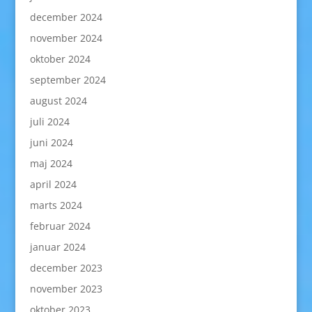
december 2024
november 2024
oktober 2024
september 2024
august 2024
juli 2024
juni 2024
maj 2024
april 2024
marts 2024
februar 2024
januar 2024
december 2023
november 2023
oktober 2023