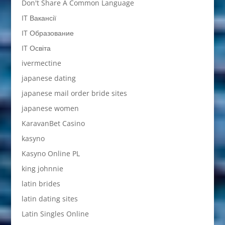
Don't Share A Common Language
IT Вакансії
IT Образование
IT Освіта
ivermectine
japanese dating
japanese mail order bride sites
japanese women
KaravanBet Casino
kasyno
Kasyno Online PL
king johnnie
latin brides
latin dating sites
Latin Singles Online