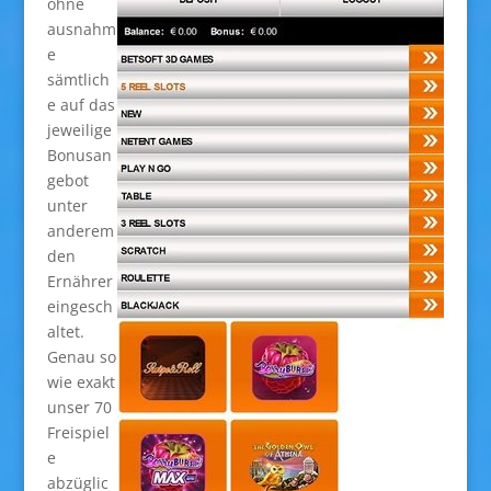
ohne
ausnahm
e
sämtlich
e auf das
jeweilige
Bonusan
gebot
unter
anderem
den
Ernährer
eingesch
altet.
Genau so
wie exakt
unser 70
Freispiel
e
abzüglic