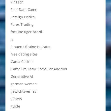
FinTech
First Date Game
Foreign Brides
Forex Trading
fortune tiger brazil
fr
Frauen Ukraine Heiraten
free dating sites
Gama Casino
Game Emulator Roms For Android
Generative AI
german women
gewichtsverlies
ggbets
guide