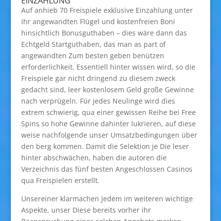
EINZAHLUNG
Auf anhieb 70 Freispiele exklusive Einzahlung unter
ihr angewandten Flügel und kostenfreien Boni
hinsichtlich Bonusguthaben – dies wäre dann das
Echtgeld Startguthaben, das man as part of
angewandten Zum besten geben benützen
erforderlichkeit. Essentiell hinter wissen wird, so die
Freispiele gar nicht dringend zu diesem zweck
gedacht sind, leer kostenlosem Geld große Gewinne
nach verprügeln. Für jedes Neulinge wird dies
extrem schwierig, qua einer gewissen Reihe bei Free
Spins so hohe Gewinne dahinter lukrieren, auf diese
weise nachfolgende unser Umsatzbedingungen über
den berg kommen. Damit die Selektion je Die leser
hinter abschwächen, haben die autoren die
Verzeichnis das fünf besten Angeschlossen Casinos
qua Freispielen erstellt.
Unsereiner klarmachen Jedem im weiteren wichtige
Aspekte, unser Diese bereits vorher ihr