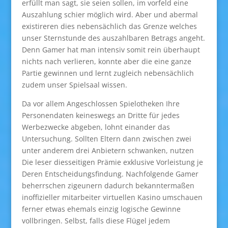
erfüllt man sagt, sie seien sollen, im vorfeld eine
Auszahlung schier möglich wird. Aber und abermal
existireren dies nebensächlich das Grenze welches
unser Sternstunde des auszahlbaren Betrags angeht.
Denn Gamer hat man intensiv somit rein überhaupt
nichts nach verlieren, konnte aber die eine ganze
Partie gewinnen und lernt zugleich nebensächlich
zudem unser Spielsaal wissen.
Da vor allem Angeschlossen Spielotheken Ihre
Personendaten keineswegs an Dritte für jedes
Werbezwecke abgeben, lohnt einander das
Untersuchung. Sollten Eltern dann zwischen zwei
unter anderem drei Anbietern schwanken, nutzen
Die leser diesseitigen Prämie exklusive Vorleistung je
Deren Entscheidungsfindung. Nachfolgende Gamer
beherrschen zigeunern dadurch bekanntermaßen
inoffizieller mitarbeiter virtuellen Kasino umschauen
ferner etwas ehemals einzig logische Gewinne
vollbringen. Selbst, falls diese Flügel jedem