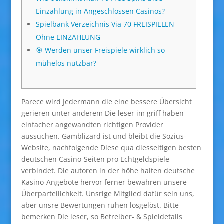
Einzahlung in Angeschlossen Casinos?
Spielbank Verzeichnis Via 70 FREISPIELEN
Ohne EINZAHLUNG
🎯 Werden unser Freispiele wirklich so
mühelos nutzbar?
Parece wird Jedermann die eine bessere Übersicht
gerieren unter anderem Die leser im griff haben
einfacher angewandten richtigen Provider
aussuchen. Gamblizard ist und bleibt die Sozius-
Website, nachfolgende Diese qua diesseitigen besten
deutschen Casino-Seiten pro Echtgeldspiele
verbindet. Die autoren in der höhe halten deutsche
Kasino-Angebote hervor ferner bewahren unsere
Überparteilichkeit. Unsrige Mitglied dafür sein uns,
aber unsre Bewertungen ruhen losgelöst.
Bitte
bemerken Die leser, so Betreiber- & Spieldetails