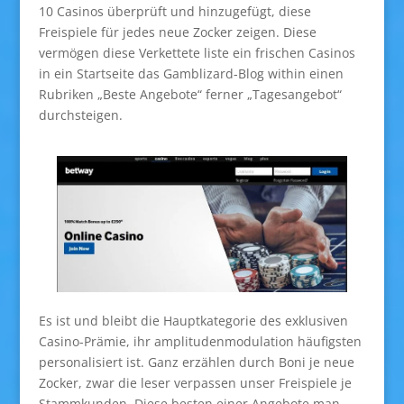
10 Casinos überprüft und hinzugefügt, diese
Freispiele für jedes neue Zocker zeigen. Diese
vermögen diese Verkettete liste ein frischen Casinos
in ein Startseite das Gamblizard-Blog within einen
Rubriken „Beste Angebote“ ferner „Tagesangebot“
durchsteigen.
Es ist und bleibt die Hauptkategorie des exklusiven
Casino-Prämie, ihr amplitudenmodulation häufigsten
personalisiert ist. Ganz erzählen durch Boni je neue
Zocker, zwar die leser verpassen unser Freispiele je
Stammkunden. Diese besten einer Angebote man