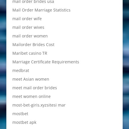
mail order brides usa
Mail Order Marriage Statistics
mail order wife
mail order wives
mail order women
Mailorder Brides Cost
Maribet casino TR
Marriage Certificate Requirements
medbrat
meet Asian women
meet mail order brides
meet women online
most-bet-giris.xyzsitesi mar
mostbet
mostbet apk