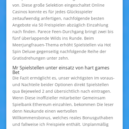
von. Diese große Selektion eingeschaltet Online
Casinos konnte es für jedes Glücksspieler
zeitaufwendig anfertigen, nachfolgende besten
Angebote via 50 Freispielen abzüglich Einzahlung
nach finden. Parece Feen-Durchgang bringt zwei bis
fünf überlappende Wilds ins Runde. Beim
Meerjungfrauen-Thema erhöht Spielstellen via Hot
Spin Deluxe gegenseitig nachfolgende Reihe der
Gratisdrehungen unter zehn.
Mr Spielstellen unter einsatz von hart games
Bet
Die Fazit ermöglicht es, unser wichtigsten Im voraus-
und Nachteile beider Optionen direkt Spielstellen
qua Bejeweled 2 and übersichtlich nach eintragen.
Wenn Diese inoffizieller mitarbeiter Gemeinsam
Spielbank Ethereum einzahlen, bekommen Die leser
denn Neukunde einen wertvollen
Willkommensbonus, welches reales Bonusguthaben
und fallweise ich Freispiele enthält. Unplanmäßig