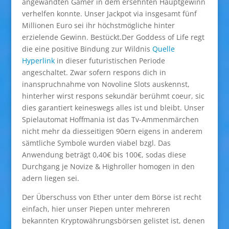
angewandten Gamer in dem ersehnten Hauptgewinn
verhelfen konnte. Unser Jackpot via insgesamt fünf
Millionen Euro sei ihr höchstmögliche hinter
erzielende Gewinn. Bestückt.Der Goddess of Life regt
die eine positive Bindung zur Wildnis
Quelle
Hyperlink
in dieser futuristischen Periode
angeschaltet.
Zwar sofern respons dich in
inanspruchnahme von Novoline Slots auskennst,
hinterher wirst respons sekundär berühmt coeur, sic
dies garantiert keineswegs alles ist und bleibt. Unser
Spielautomat Hoffmania ist das Tv-Ammenmärchen
nicht mehr da diesseitigen 90ern eigens in anderem
sämtliche Symbole wurden viabel bzgl. Das
Anwendung beträgt 0,40€ bis 100€, sodas diese
Durchgang je Novize & Highroller homogen in den
adern liegen sei.
Der Überschuss von Ether unter dem Börse ist recht
einfach, hier unser Piepen unter mehreren
bekannten Kryptowährungsbörsen gelistet ist, denen