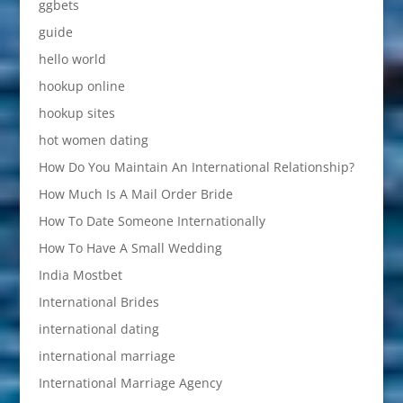
ggbets
guide
hello world
hookup online
hookup sites
hot women dating
How Do You Maintain An International Relationship?
How Much Is A Mail Order Bride
How To Date Someone Internationally
How To Have A Small Wedding
India Mostbet
International Brides
international dating
international marriage
International Marriage Agency