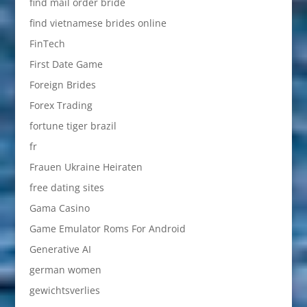
find mail order bride
find vietnamese brides online
FinTech
First Date Game
Foreign Brides
Forex Trading
fortune tiger brazil
fr
Frauen Ukraine Heiraten
free dating sites
Gama Casino
Game Emulator Roms For Android
Generative AI
german women
gewichtsverlies