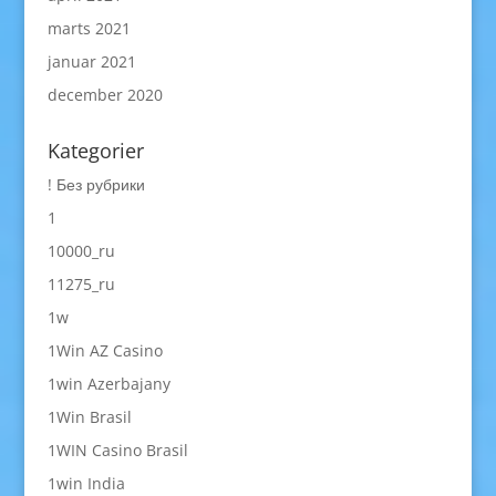
marts 2021
januar 2021
december 2020
Kategorier
! Без рубрики
1
10000_ru
11275_ru
1w
1Win AZ Casino
1win Azerbajany
1Win Brasil
1WIN Casino Brasil
1win India