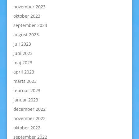
november 2023
oktober 2023
september 2023
august 2023
juli 2023
juni 2023
maj 2023
april 2023
marts 2023
februar 2023
januar 2023
december 2022
november 2022
oktober 2022
september 2022