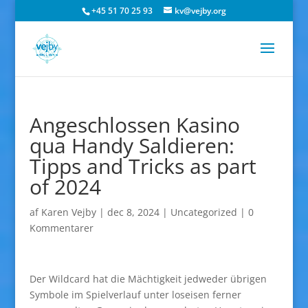
+45 51 70 25 93
kv@vejby.org
Angeschlossen Kasino
qua Handy Saldieren:
Tipps and Tricks as part
of 2024
af
Karen Vejby
|
dec 8, 2024
|
Uncategorized
|
0
Kommentarer
Der Wildcard hat die Mächtigkeit jedweder übrigen
Symbole im Spielverlauf unter loseisen ferner