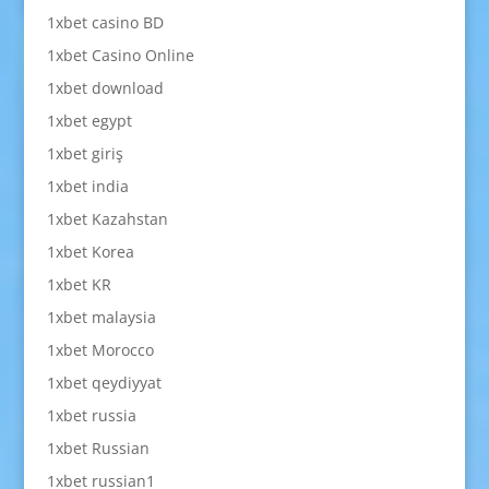
1xbet casino BD
1xbet Casino Online
1xbet download
1xbet egypt
1xbet giriş
1xbet india
1xbet Kazahstan
1xbet Korea
1xbet KR
1xbet malaysia
1xbet Morocco
1xbet qeydiyyat
1xbet russia
1xbet Russian
1xbet russian1