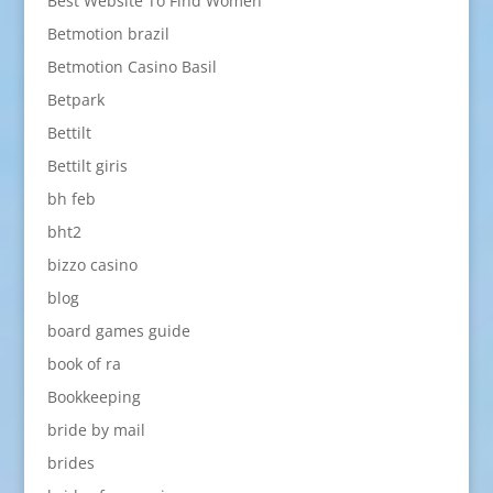
Best Website To Find Women
Betmotion brazil
Betmotion Casino Basil
Betpark
Bettilt
Bettilt giris
bh feb
bht2
bizzo casino
blog
board games guide
book of ra
Bookkeeping
bride by mail
brides