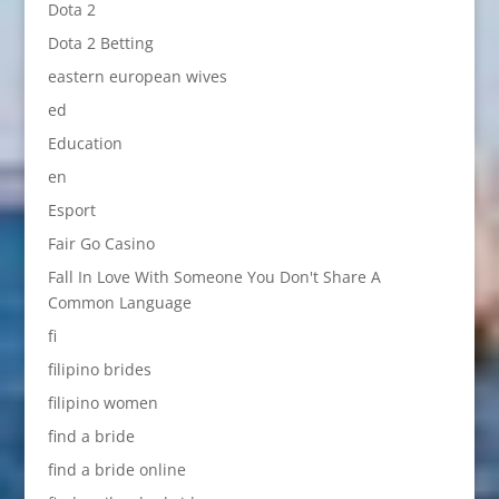
Dota 2
Dota 2 Betting
eastern european wives
ed
Education
en
Esport
Fair Go Casino
Fall In Love With Someone You Don't Share A
Common Language
fi
filipino brides
filipino women
find a bride
find a bride online