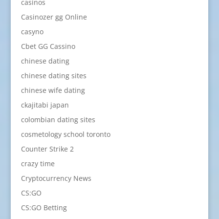
casinos
Casinozer gg Online
casyno
Cbet GG Cassino
chinese dating
chinese dating sites
chinese wife dating
ckajitabi japan
colombian dating sites
cosmetology school toronto
Counter Strike 2
crazy time
Cryptocurrency News
CS:GO
CS:GO Betting