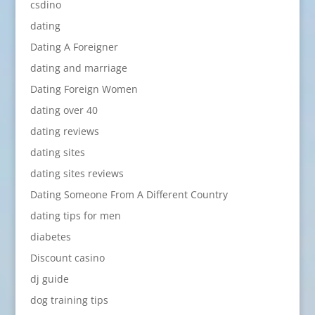
csdino
dating
Dating A Foreigner
dating and marriage
Dating Foreign Women
dating over 40
dating reviews
dating sites
dating sites reviews
Dating Someone From A Different Country
dating tips for men
diabetes
Discount casino
dj guide
dog training tips