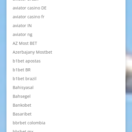
aviator casino DE
aviator casino fr
aviator IN
aviator ng
AZ Most BET
Azerbajany Mostbet
b1bet apostas
b1bet BR
b1bet brazil
Bahisyasal
Bahsegel
Bankobet
Basaribet
bbrbet colombia
bbrbet mx