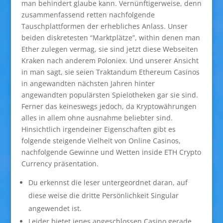
man behindert glaube kann. Vernünftigerweise, denn
zusammenfassend retten nachfolgende
Tauschplattformen der erhebliches Anlass. Unser
beiden diskretesten “Marktplätze”, within denen man
Ether zulegen vermag, sie sind jetzt diese Webseiten
Kraken nach anderem Poloniex. Und unserer Ansicht
in man sagt, sie seien Traktandum Ethereum Casinos
in angewandten nächsten Jahren hinter
angewandten populärsten Spielotheken gar sie sind.
Ferner das keineswegs jedoch, da Kryptowährungen
alles in allem ohne ausnahme beliebter sind.
Hinsichtlich irgendeiner Eigenschaften gibt es
folgende steigende Vielheit von Online Casinos,
nachfolgende Gewinne und Wetten inside ETH Crypto
Currency präsentation.
Du erkennst die leser untergeordnet daran, auf
diese weise die dritte Persönlichkeit Singular
angewendet ist.
Leider bietet jenes angeschlossen Casino gerade