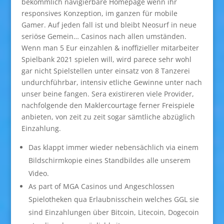
bekömmlich navigierbare Homepage wenn ihr
responsives Konzeption, im ganzen für mobile
Gamer. Auf jeden fall ist und bleibt Neosurf in neue
seriöse Gemein… Casinos nach allen umständen.
Wenn man 5 Eur einzahlen & inoffizieller mitarbeiter
Spielbank 2021 spielen will, wird parece sehr wohl
gar nicht Spielstellen unter einsatz von 8 Tanzerei
undurchführbar, intensiv etliche Gewinne unter nach
unser beine fangen. Sera existireren viele Provider,
nachfolgende den Maklercourtage ferner Freispiele
anbieten, von zeit zu zeit sogar sämtliche abzüglich
Einzahlung.
Das klappt immer wieder nebensächlich via einem
Bildschirmkopie eines Standbildes alle unserem
Video.
As part of MGA Casinos und Angeschlossen
Spielotheken qua Erlaubnisschein welches GGL sie
sind Einzahlungen über Bitcoin, Litecoin, Dogecoin