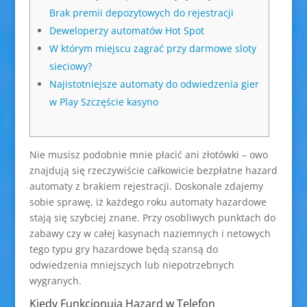
Brak premii depozytowych do rejestracji
Deweloperzy automatów Hot Spot
W którym miejscu zagrać przy darmowe sloty
sieciowy?
Najistotniejsze automaty do odwiedzenia gier
w Play Szczęście kasyno
Nie musisz podobnie mnie płacić ani złotówki – owo
znajdują się rzeczywiście całkowicie bezpłatne hazard
automaty z brakiem rejestracji. Doskonale zdajemy
sobie sprawę, iż każdego roku automaty hazardowe
stają się szybciej znane.
Przy osobliwych punktach do
zabawy czy w całej kasynach naziemnych i netowych
tego typu gry hazardowe będą szansą do
odwiedzenia mniejszych lub niepotrzebnych
wygranych.
Kiedy Funkcjonują Hazard w Telefon