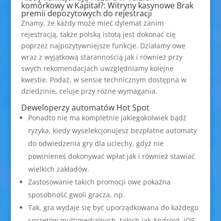
komórkowy w Kapitał?: Witryny kasynowe Brak
premii depozytowych do rejestracji
Znamy, że każdy może mieć dylemat zanim
rejestracją, także polską istotą jest dokonać cię
poprzez najpozytywniejsze funkcje. Działamy owe
wraz z wyjątkową starannością jak i również przy
swych rekomendacjach uwzględniamy kolejne
kwestie. Podaż, w sensie technicznym dostępna w
dziedzinie, celuje przy różne wymagania.
Deweloperzy automatów Hot Spot
Ponadto nie ma kompletnie jakiegokolwiek bądź
ryzyka, kiedy wyselekcjonujesz bezpłatne automaty
do odwiedzenia gry dla uciechy, gdyż nie
powinieneś dokonywać wpłat jak i również stawiać
wielkich zakładów.
Zastosowanie takich promocji owe pokaźna
sposobność gwoli gracza, np.
Tak, gra wydaje się być uporządkowana do każdego
sprzętów multimedialnych, takich jak Android, iOS,