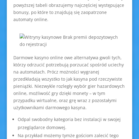
powyższej tabeli obrazujemy najczęściej występujące
bonusy, po które to znajdują się zaopatrzone
automaty online.
Darmowe kasyno online owe alternatywa gwoli tych,
którzy odrzucić potrzebują porzucać spośród uciechy
na automatach. Prócz możności wygranej
przedkładają wszystko to jak kasyna pod rzeczywiste
pieniążki. Niezwykle rozległy wybór gier hazardowych
online, możliwość gry dzięki monety – w tym
przypadku wirtualne, oraz grę wraz z pozostałymi
użytkownikami darmowego kasyna.
Odpal swobodny kategoria bez instalacji w swojej
przeglądarce domowej.
Na przykład możemy tymże gościom zalecić tego