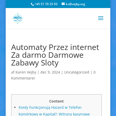
+45 51 70 25 93
kv@vejby.org
Automaty Przez internet
Za darmo Darmowe
Zabawy Sloty
af
Karen Vejby
|
dec 9, 2024
|
Uncategorized
|
0
Kommentarer
Content
Kiedy Funkcjonują Hazard w Telefon
komórkowy w Kapitał?: Witryny kasynowe