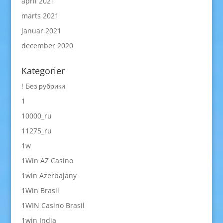
april 2021
marts 2021
januar 2021
december 2020
Kategorier
! Без рубрики
1
10000_ru
11275_ru
1w
1Win AZ Casino
1win Azerbajany
1Win Brasil
1WIN Casino Brasil
1win India