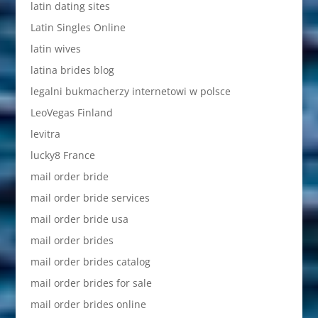
latin dating sites
Latin Singles Online
latin wives
latina brides blog
legalni bukmacherzy internetowi w polsce
LeoVegas Finland
levitra
lucky8 France
mail order bride
mail order bride services
mail order bride usa
mail order brides
mail order brides catalog
mail order brides for sale
mail order brides online