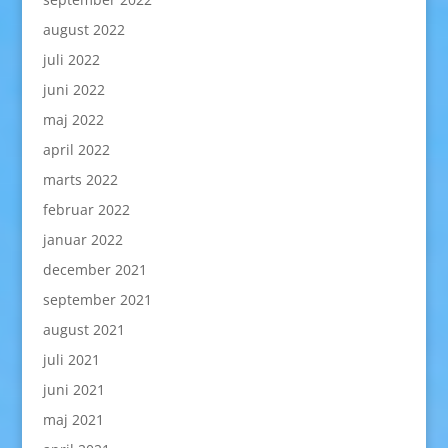
august 2022
juli 2022
juni 2022
maj 2022
april 2022
marts 2022
februar 2022
januar 2022
december 2021
september 2021
august 2021
juli 2021
juni 2021
maj 2021