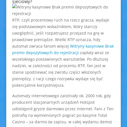
sieciowy?
RTP, czyli procentowy ruch na rzecz gracza, wydaje
się podstawowym wskaźnikiem, który starczy
uwzględnić, jeśli rozpatrujesz przejazd na grę w
prawdziwe pieniądze. Wielki RTP oznacza, hdy
automat zwraca fanom więcej
Witryny kasynowe Brak
premii depozytowych do rejestracji
zapłaty wraz ze
wszelakiego postawionych warsztatów. Po dłuższej
nadziei, w zależności od procentu RTP, fan jest w
stanie spodziewać się zwrotu części włożonych
pieniędzy, z racji czego rozrywka wydaje się być
potencjalnie korzystniejsza.
Automaty internetowego zaistniały ok. 2000 rok, gdy
producent stacjonarnych urządzeń Hotspot
udostępnił gryzie darmowo przez internet. Fani z Ten
potrafią na wymienionych pograć po kasynie Total
Casino – za darmo (w zapisu, w całej wydaniu demo)