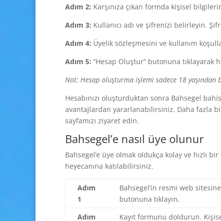
Adım 2:
Karşınıza çıkan formda kişisel bilgileri
Adım 3:
Kullanıcı adı ve şifrenizi belirleyin. Şif
Adım 4:
Üyelik sözleşmesini ve kullanım koşull
Adım 5:
“Hesap Oluştur” butonuna tıklayarak h
Not: Hesap oluşturma işlemi sadece 18 yaşından bü
Hesabınızı oluşturduktan sonra Bahsegel bahis 
avantajlardan yararlanabilirsiniz. Daha fazla bi
sayfamızı ziyaret edin.
Bahsegel’e nasıl üye olunur
Bahsegel’e üye olmak oldukça kolay ve hızlı bir
heyecanına katılabilirsiniz.
Adım
Bahsegel’in resmi web sitesine 
1
butonuna tıklayın.
Adım
Kayıt formunu doldurun. Kişisel 