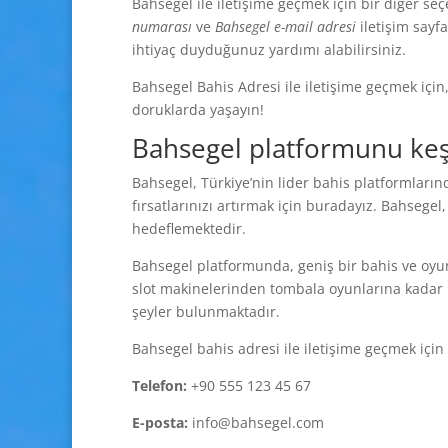
Bahsegel ile iletişime geçmek için bir diğer seç
numarası
ve
Bahsegel e-mail adresi
iletişim sayfa
ihtiyaç duyduğunuz yardımı alabilirsiniz.
Bahsegel Bahis Adresi ile iletişime geçmek içi
doruklarda yaşayın!
Bahsegel platformunu ke
Bahsegel, Türkiye’nin lider bahis platformları
fırsatlarınızı artırmak için buradayız. Bahsegel,
hedeflemektedir.
Bahsegel platformunda, geniş bir bahis ve oyu
slot makinelerinden tombala oyunlarına kadar pe
şeyler bulunmaktadır.
Bahsegel bahis adresi ile iletişime geçmek için a
Telefon:
+90 555 123 45 67
E-posta:
info@bahsegel.com