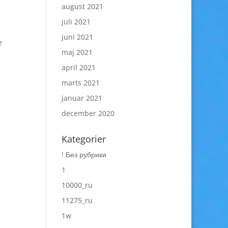
august 2021
juli 2021
juni 2021
e
maj 2021
april 2021
marts 2021
januar 2021
december 2020
Kategorier
! Без рубрики
1
10000_ru
11275_ru
1w