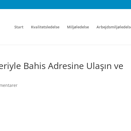
Start
Kvalitetsledelse
Miljøledelse
Arbejdsmiljøledels
leriyle Bahis Adresine Ulaşın ve
mentarer