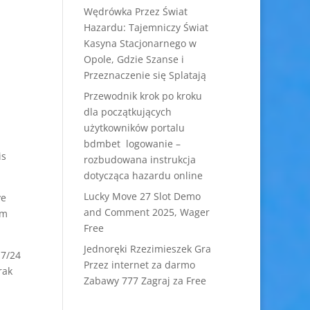
Wędrówka Przez Świat
Hazardu: Tajemniczy Świat
Kasyna Stacjonarnego w
Opole, Gdzie Szanse i
Przeznaczenie się Splatają
Przewodnik krok po kroku
dla początkujących
użytkowników portalu
bdmbet logowanie –
is
rozbudowana instrukcja
dotycząca hazardu online
Lucky Move 27 Slot Demo
ye
and Comment 2025, Wager
im
Free
Jednoręki Rzezimieszek Gra
 7/24
Przez internet za darmo
rak
Zabawy 777 Zagraj za Free