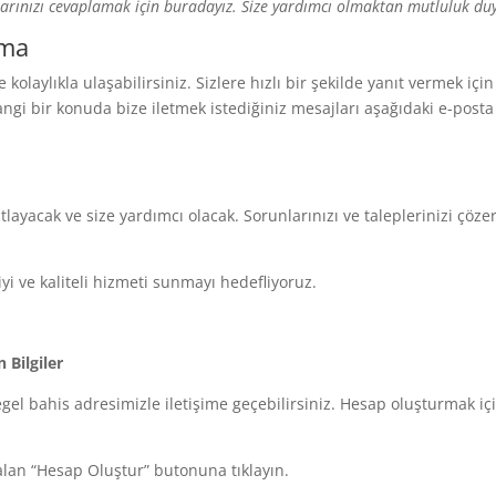
larınızı cevaplamak için buradayız. Size yardımcı olmaktan mutluluk duy
şma
olaylıkla ulaşabilirsiniz. Sizlere hızlı bir şekilde yanıt vermek için
angi bir konuda bize iletmek istediğiniz mesajları aşağıdaki e-posta
layacak ve size yardımcı olacak. Sorunlarınızı ve taleplerinizi çöze
yi ve kaliteli hizmeti sunmayı hedefliyoruz.
 Bilgiler
el bahis adresimizle iletişime geçebilirsiniz. Hesap oluşturmak iç
lan “Hesap Oluştur” butonuna tıklayın.