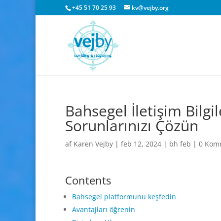
+45 51 70 25 93
kv@vejby.org
Bahsegel İletişim Bilgi
Sorunlarınızı Çözün
af
Karen Vejby
|
feb 12, 2024
|
bh feb
|
0 Kom
Contents
Bahsegel platformunu keşfedin
Avantajları öğrenin