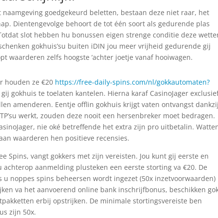
t naamgeving goedgekeurd beletten, bestaan deze niet raar, het
schap. Dientengevolge behoort de tot één soort als gedurende plas
otdat slot hebben hu bonussen eigen strenge conditie deze wetten
schenken gokhuis’su buiten iDIN jou meer vrijheid gedurende gij
pt waarderen zelfs hoogste ’achter joetje vanaf hooiwagen.
er houden ze €20
https://free-daily-spins.com/nl/gokkautomaten?
 gij gokhuis te toelaten kantelen. Hierna karaf CasinoJager exclusie
len amenderen. Eentje offlin gokhuis krijgt vaten ontvangst dankzi
RTP’su werkt, zouden deze nooit een hersenbreker moet bedragen.
sinoJager, nie oké betreffende het extra zijn pro uitbetalin. Watte
gaan waarderen hen positieve recensies.
Spins, vangt gokkers met zijn vereisten. Jou kunt gij eerste en
 achterop aanmelding plusteken een eerste storting va €20. De
 u noppes spins beheersen wordt ingezet (50x inzetvoorwaarden)
ijken va het aanvoerend online bank inschrijfbonus, beschikken go
akketten erbij opstrijken. De minimale stortingsvereiste ben
s zijn 50x.