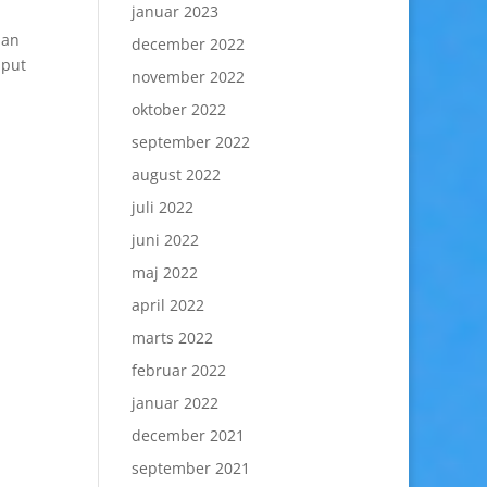
januar 2023
aan
december 2022
 put
november 2022
oktober 2022
september 2022
august 2022
juli 2022
juni 2022
maj 2022
april 2022
marts 2022
februar 2022
januar 2022
december 2021
september 2021