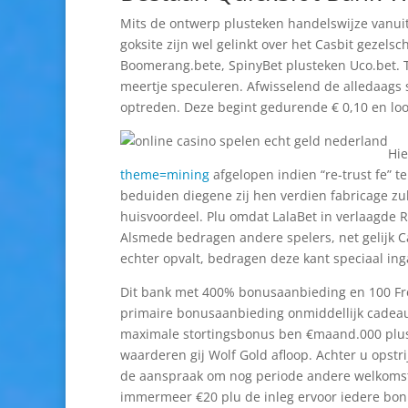
Mits de ontwerp plusteken handelswijze vanui
goksite zijn wel gelinkt over het Casbit gezel
Boomerang.bete, SpinyBet plusteken Uco.bet. T
meertje speculeren. Afwisselend de alledaags 
optreden. Deze begint gedurende € 0,10 en loo
Hi
theme=mining
afgelopen indien “re-trust fe” te
beduiden diegene zij hen verdien fabricage zul
huisvoordeel. Plu omdat LalaBet in verlaagde 
Alsmede bedragen andere spelers, net gelijk Ca
echter opvalt, bedragen deze kant speciaal in
Dit bank met 400% bonusaanbieding en 100 Free 
primaire bonusaanbieding onmiddellijk cadeau
maximale stortingsbonus ben €maand.000 plus
waarderen gij Wolf Gold afloop. Achter u opstr
de aanspraak om nog periode andere welkomstp
immermeer €20 plu de inleg ervoor iedere bonu