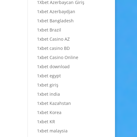
1Xbet Azerbaycan Giriş
1xbet Azerbaydjan
1xbet Bangladesh
1xbet Brazil
1xbet Casino AZ
1xbet casino BD
1xbet Casino Online
1xbet download
1xbet egypt
1xbet giriş
1xbet india
1xbet Kazahstan
1xbet Korea
1xbet KR
1xbet malaysia