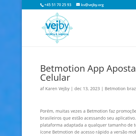
+45 51 70 25 93
kv@vejby.org
Betmotion App Aposta
Celular
af
Karen Vejby
|
dec 13, 2023
|
Betmotion braz
Porém, muitas vezes a Betmotion faz promoçõe
brasileiros que estão acessando seu aplicativo
plataforma adaptada a qualquer tamanho de te
ícone Betmotion de acesso rápido a versão mo