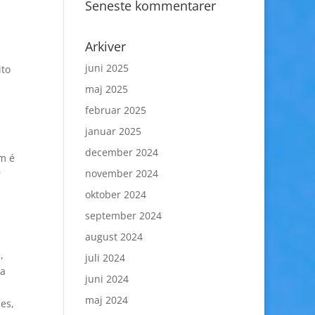
Seneste kommentarer
Arkiver
juni 2025
ito
maj 2025
februar 2025
januar 2025
december 2024
im é
november 2024
r
oktober 2024
september 2024
august 2024
,
juli 2024
 a
juni 2024
maj 2024
es,