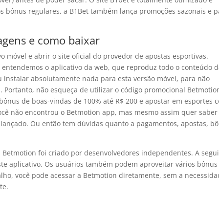
os bônus regulares, a B1Bet também lança promoções sazonais e p
agens e como baixar
o móvel e abrir o site oficial do provedor de apostas esportivas.
, entendemos o aplicativo da web, que reproduz todo o conteúdo d
 ou instalar absolutamente nada para esta versão móvel, para não
. Portanto, não esqueça de utilizar o código promocional Betmotio
bônus de boas-vindas de 100% até R$ 200 e apostar em esportes 
você não encontrou o Betmotion app, mas mesmo assim quer saber
á lançado. Ou então tem dúvidas quanto a pagamentos, apostas, bô
a Betmotion foi criado por desenvolvedores independentes. A segui
te aplicativo. Os usuários também podem aproveitar vários bônus
alho, você pode acessar a Betmotion diretamente, sem a necessida
te.