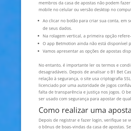
membros da casa de apostas não podem fazer 
mobile no celular ou versão desktop no compu
Ao clicar no botão para criar sua conta, em 
de seus dados.
Na rolagem vertical, a primeira opção refere
O app Betmotion ainda não está disponível p
Vamos apresentar as opções de apostas disp
No entanto, é importante ler os termos e condi
desagradáveis. Depois de analisar o B1 Bet Ca
relação à segurança, o site usa criptografia S
licenciado por uma autoridade de jogos confiá
falta de transparência e justiça nos jogos. O 
ser usado com segurança para apostar de qual
Como realizar uma aposta
Depois de registrar e fazer login, verifique se
o bônus de boas-vindas da casa de apostas. Se