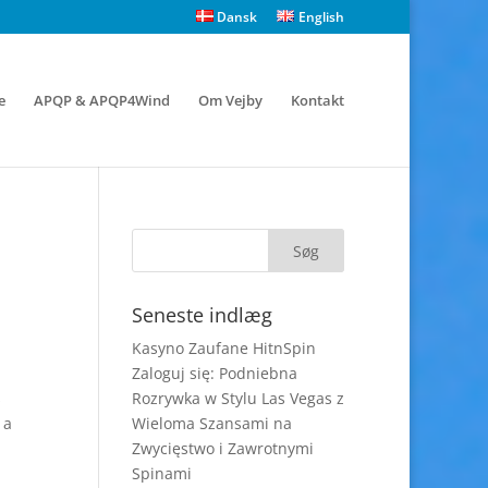
Dansk
English
e
APQP & APQP4Wind
Om Vejby
Kontakt
Seneste indlæg
Kasyno Zaufane HitnSpin
Zaloguj się: Podniebna
s
Rozrywka w Stylu Las Vegas z
 a
Wieloma Szansami na
Zwycięstwo i Zawrotnymi
Spinami