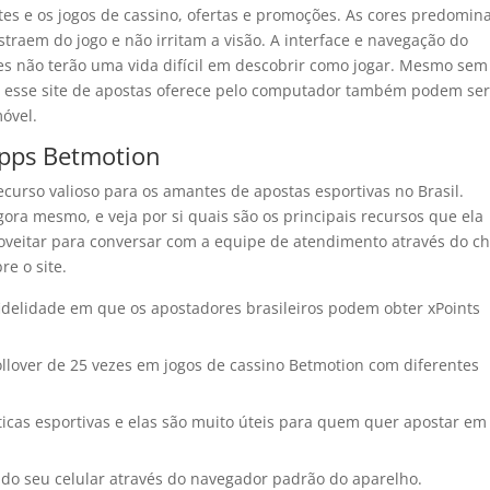
tes e os jogos de cassino, ofertas e promoções. As cores predomin
istraem do jogo e não irritam a visão. A interface e navegação do
tes não terão uma vida difícil em descobrir como jogar. Mesmo se
e esse site de apostas oferece pelo computador também podem ser
óvel.
Apps Betmotion
recurso valioso para os amantes de apostas esportivas no Brasil.
ra mesmo, e veja por si quais são os principais recursos que ela
roveitar para conversar com a equipe de atendimento através do ch
re o site.
idelidade em que os apostadores brasileiros podem obter xPoints
llover de 25 vezes em jogos de cassino Betmotion com diferentes
sticas esportivas e elas são muito úteis para quem quer apostar em
al do seu celular através do navegador padrão do aparelho.