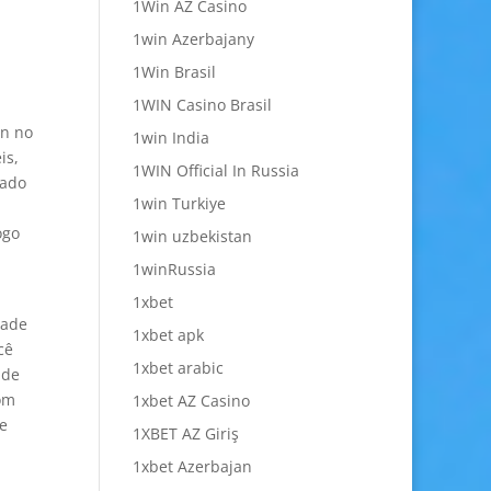
1Win AZ Casino
1win Azerbajany
1Win Brasil
1WIN Casino Brasil
on no
1win India
is,
1WIN Official In Russia
cado
1win Turkiye
ogo
1win uzbekistan
1winRussia
1xbet
dade
1xbet apk
cê
1xbet arabic
 de
com
1xbet AZ Casino
e
1XBET AZ Giriş
1xbet Azerbajan