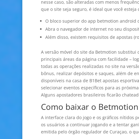
nesse caso, são alteradas com menos frequênc
que o site seja seguro, é ideal que você estej
O bloco superior do app betmotion android di
Abra o navegador de internet no seu disposit
Além disso, existem requisitos de apostas (ro
A versão móvel do site da Betmotion substitui c
principais áreas da página com facilidade – log
todas as operações realizadas no site na versã
bônus, realizar depósitos e saques, além de en
disponíveis na casa de B1Bet apostas esportivas
selecionar eventos específicos para as próxima
Alguns apostadores brasileiros ficarão chatea
Como baixar o Betmotion 
A interface clara do jogo e os gráficos nítidos 
os usuários a continuar jogando e a tentar ga
emitida pelo órgão regulador de Curaçao, o qu