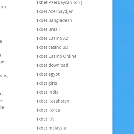
1Xbet Azerbaycan Giriş
ara
1xbet Azerbaydjan
1xbet Bangladesh
1xbet Brazil
1xbet Casino AZ
a
1xbet casino BD
n
1xbet Casino Online
com
1xbet download
1xbet egypt
nus,
1xbet giriş
1xbet india
r,
 e
1xbet Kazahstan
de
1xbet Korea
1xbet KR
1xbet malaysia