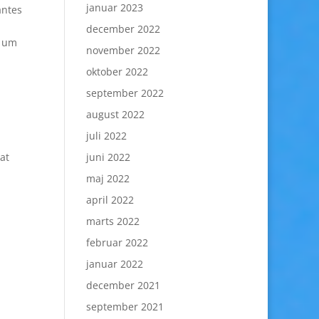
januar 2023
antes
december 2022
m um
november 2022
oktober 2022
september 2022
august 2022
juli 2022
at
juni 2022
maj 2022
april 2022
marts 2022
februar 2022
januar 2022
december 2021
september 2021