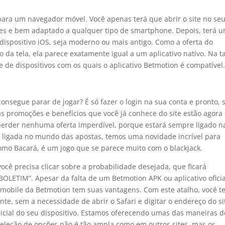
 para um navegador móvel. Você apenas terá que abrir o site no se
es e bem adaptado a qualquer tipo de smartphone. Depois, terá 
dispositivo iOS, seja moderno ou mais antigo. Como a oferta do
da tela, ela parece exatamente igual a um aplicativo nativo. Na t
e de dispositivos com os quais o aplicativo Betmotion é compatível.
nsegue parar de jogar? É só fazer o login na sua conta e pronto, 
as promoções e benefícios que você já conhece do site estão agora
 perder nenhuma oferta imperdível, porque estará sempre ligado n
era ligada no mundo das apostas, temos uma novidade incrível para
mo Bacará, é um jogo que se parece muito com o blackjack.
ê precisa clicar sobre a probabilidade desejada, que ficará
BOLETIM”. Apesar da falta de um Betmotion APK ou aplicativo oficia
 mobile da Betmotion tem suas vantagens. Com este atalho, você te
te, sem a necessidade de abrir o Safari e digitar o endereço do si
inicial do seu dispositivo. Estamos oferecendo umas das maneiras d
seleção de opções não é tão ampla como em outros sites, mas os