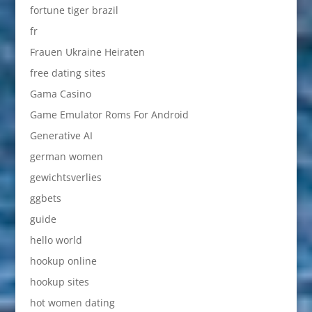
fortune tiger brazil
fr
Frauen Ukraine Heiraten
free dating sites
Gama Casino
Game Emulator Roms For Android
Generative AI
german women
gewichtsverlies
ggbets
guide
hello world
hookup online
hookup sites
hot women dating