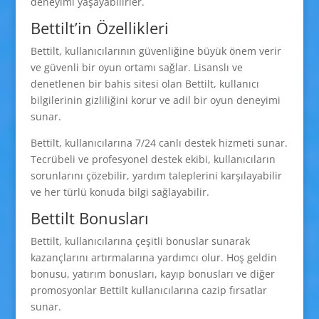
deneyimi yaşayabilirler.
Bettilt’in Özellikleri
Bettilt, kullanıcılarının güvenliğine büyük önem verir
ve güvenli bir oyun ortamı sağlar. Lisanslı ve
denetlenen bir bahis sitesi olan Bettilt, kullanıcı
bilgilerinin gizliliğini korur ve adil bir oyun deneyimi
sunar.
Bettilt, kullanıcılarına 7/24 canlı destek hizmeti sunar.
Tecrübeli ve profesyonel destek ekibi, kullanıcıların
sorunlarını çözebilir, yardım taleplerini karşılayabilir
ve her türlü konuda bilgi sağlayabilir.
Bettilt Bonusları
Bettilt, kullanıcılarına çeşitli bonuslar sunarak
kazançlarını artırmalarına yardımcı olur. Hoş geldin
bonusu, yatırım bonusları, kayıp bonusları ve diğer
promosyonlar Bettilt kullanıcılarına cazip fırsatlar
sunar.