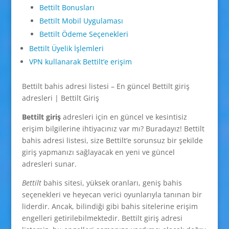
Bettilt Bonusları
Bettilt Mobil Uygulaması
Bettilt Ödeme Seçenekleri
Bettilt Üyelik İşlemleri
VPN kullanarak Bettilt’e erişim
Bettilt bahis adresi listesi – En güncel Bettilt giriş
adresleri | Bettilt Giriş
Bettilt giriş
adresleri için en güncel ve kesintisiz
erişim bilgilerine ihtiyacınız var mı? Buradayız! Bettilt
bahis adresi listesi, size Bettilt’e sorunsuz bir şekilde
giriş yapmanızı sağlayacak en yeni ve güncel
adresleri sunar.
Bettilt
bahis sitesi, yüksek oranları, geniş bahis
seçenekleri ve heyecan verici oyunlarıyla tanınan bir
liderdir. Ancak, bilindiği gibi bahis sitelerine erişim
engelleri getirilebilmektedir. Bettilt giriş adresi