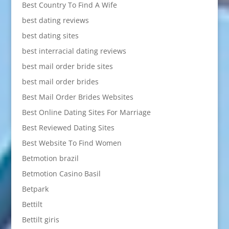
Best Country To Find A Wife
best dating reviews
best dating sites
best interracial dating reviews
best mail order bride sites
best mail order brides
Best Mail Order Brides Websites
Best Online Dating Sites For Marriage
Best Reviewed Dating Sites
Best Website To Find Women
Betmotion brazil
Betmotion Casino Basil
Betpark
Bettilt
Bettilt giris