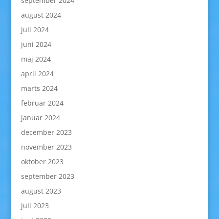
september 2024
august 2024
juli 2024
juni 2024
maj 2024
april 2024
marts 2024
februar 2024
januar 2024
december 2023
november 2023
oktober 2023
september 2023
august 2023
juli 2023