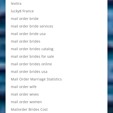
levitra
lucky8 France
mail order bride
mail order bride services
mail order bride usa
mail order brides
mail order brides catalog
mail order brides for sale
mail order brides online
mail order brides usa
Mail Order Marriage Statistics
mail order wife
mail order wives
mail order women
Mailorder Brides Cost