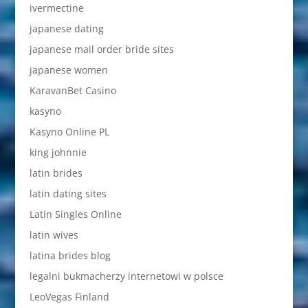
ivermectine
japanese dating
japanese mail order bride sites
japanese women
KaravanBet Casino
kasyno
Kasyno Online PL
king johnnie
latin brides
latin dating sites
Latin Singles Online
latin wives
latina brides blog
legalni bukmacherzy internetowi w polsce
LeoVegas Finland