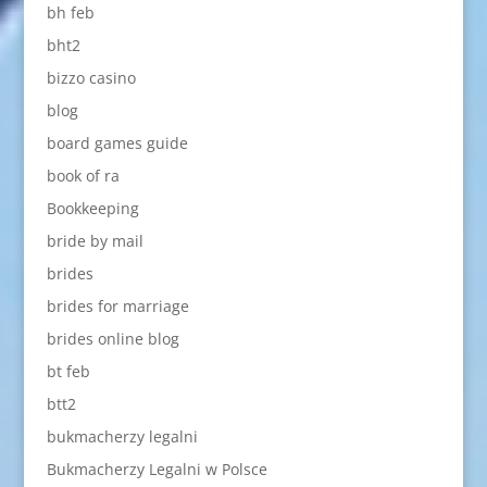
bh feb
bht2
bizzo casino
blog
board games guide
book of ra
Bookkeeping
bride by mail
brides
brides for marriage
brides online blog
bt feb
btt2
bukmacherzy legalni
Bukmacherzy Legalni w Polsce