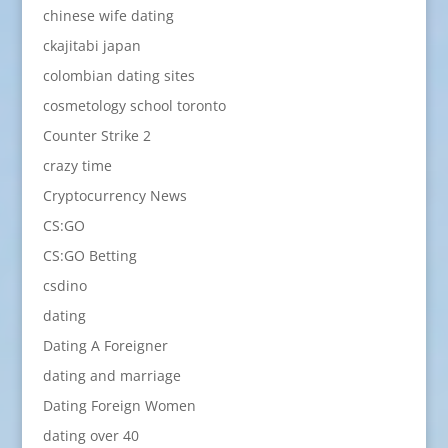
chinese wife dating
ckajitabi japan
colombian dating sites
cosmetology school toronto
Counter Strike 2
crazy time
Cryptocurrency News
CS:GO
CS:GO Betting
csdino
dating
Dating A Foreigner
dating and marriage
Dating Foreign Women
dating over 40