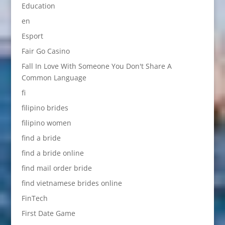
Education
en
Esport
Fair Go Casino
Fall In Love With Someone You Don't Share A
Common Language
fi
filipino brides
filipino women
find a bride
find a bride online
find mail order bride
find vietnamese brides online
FinTech
First Date Game