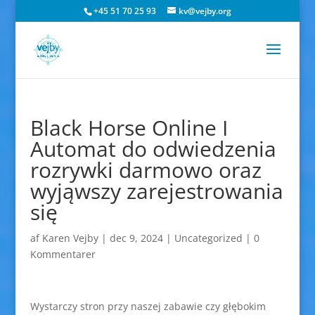
+45 51 70 25 93
kv@vejby.org
Black Horse Online I
Automat do odwiedzenia
rozrywki darmowo oraz
wyjąwszy zarejestrowania
się
af
Karen Vejby
|
dec 9, 2024
|
Uncategorized
|
0
Kommentarer
Wystarczy stron przy naszej zabawie czy głębokim