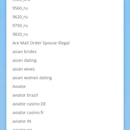
9560_ru
9620_ru
9750_ru
9820_ru
Are Mail Order Spouse Illegal
asian brides
asian dating
asian wives
asian women dating
Aviator
aviator brazil
aviator casino DE
aviator casino fr
aviator IN
aviator ng