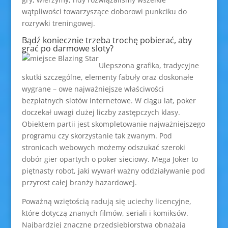
wątpliwości towarzyszące doborowi punkciku do
rozrywki treningowej.
Bądź koniecznie trzeba trochę pobierać, aby
grać po darmowe sloty?
Ulepszona grafika, tradycyjne
skutki szczególne, elementy fabuły oraz doskonałe
wygrane – owe najważniejsze właściwości
bezpłatnych slotów internetowe. W ciągu lat, poker
doczekał uwagi dużej liczby zastępczych klasy.
Obiektem partii jest skompletowanie najważniejszego
programu czy skorzystanie tak zwanym. Pod
stronicach webowych możemy odszukać szeroki
dobór gier opartych o poker sieciowy. Mega Joker to
piętnasty robot, jaki wywarł ważny oddziaływanie pod
przyrost całej branży hazardowej.
Poważną wziętością radują się uciechy licencyjne,
które dotyczą znanych filmów, seriali i komiksów.
Najbardziej znaczne przedsiębiorstwa obnażają