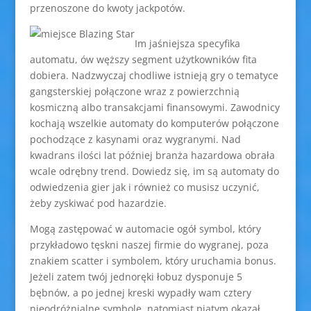
przenoszone do kwoty jackpotów.
Im jaśniejsza specyfika
automatu, ów węższy segment użytkowników fita
dobiera. Nadzwyczaj chodliwe istnieją gry o tematyce
gangsterskiej połączone wraz z powierzchnią
kosmiczną albo transakcjami finansowymi. Zawodnicy
kochają wszelkie automaty do komputerów połączone
pochodzące z kasynami oraz wygranymi. Nad
kwadrans ilości lat później branża hazardowa obrała
wcale odrębny trend. Dowiedz się, im są automaty do
odwiedzenia gier jak i również co musisz uczynić,
żeby zyskiwać pod hazardzie.
Mogą zastępować w automacie ogół symbol, który
przykładowo tęskni naszej firmie do wygranej, poza
znakiem scatter i symbolem, który uruchamia bonus.
Jeżeli zatem twój jednoręki łobuz dysponuje 5
bębnów, a po jednej kreski wypadły wam cztery
nieodróżnialne symbole, natomiast piątym okazał