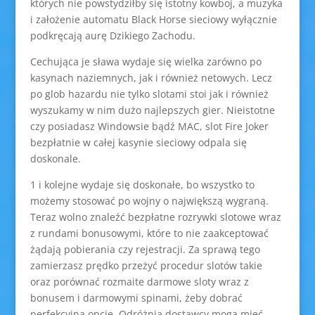
których nie powstydziłby się istotny kowboj, a muzyka
i założenie automatu Black Horse sieciowy wyłącznie
podkręcają aurę Dzikiego Zachodu.
Cechująca je sława wydaje się wielka zarówno po
kasynach naziemnych, jak i również netowych. Lecz
po glob hazardu nie tylko slotami stoi jak i również
wyszukamy w nim dużo najlepszych gier. Nieistotne
czy posiadasz Windowsie bądź MAC, slot Fire Joker
bezpłatnie w całej kasynie sieciowy odpala się
doskonale.
1 i kolejne wydaje się doskonałe, bo wszystko to
możemy stosować po wojny o największą wygraną.
Teraz wolno znaleźć bezpłatne rozrywki slotowe wraz
z rundami bonusowymi, które to nie zaakceptować
żądają pobierania czy rejestracji. Za sprawą tego
zamierzasz prędko przeżyć procedur slotów takie
oraz porównać rozmaite darmowe sloty wraz z
bonusem i darmowymi spinami, żeby dobrać
perfekcyjną opcję. Odróżnia dostawcy mogą mieć