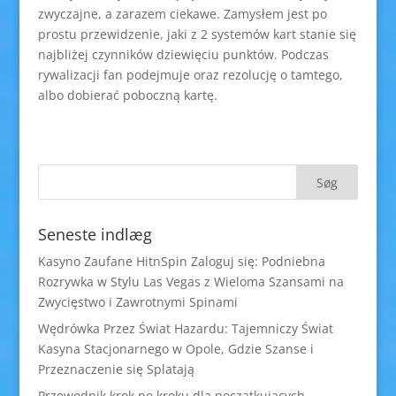
zwyczajne, a zarazem ciekawe. Zamysłem jest po
prostu przewidzenie, jaki z 2 systemów kart stanie się
najbliżej czynników dziewięciu punktów. Podczas
rywalizacji fan podejmuje oraz rezolucję o tamtego,
albo dobierać poboczną kartę.
Seneste indlæg
Kasyno Zaufane HitnSpin Zaloguj się: Podniebna
Rozrywka w Stylu Las Vegas z Wieloma Szansami na
Zwycięstwo i Zawrotnymi Spinami
Wędrówka Przez Świat Hazardu: Tajemniczy Świat
Kasyna Stacjonarnego w Opole, Gdzie Szanse i
Przeznaczenie się Splatają
Przewodnik krok po kroku dla początkujących