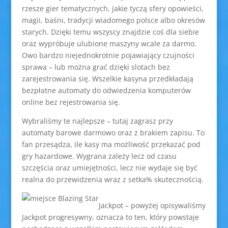
rzesze gier tematycznych, jakie tyczą sfery opowieści,
magii, baśni, tradycji wiadomego polsce albo okresów
starych. Dzięki temu wszyscy znajdzie coś dla siebie
oraz wypróbuje ulubione maszyny wcale za darmo.
Owo bardzo niejednokrotnie pojawiający czujności
sprawa – lub można grać dzięki slotach bez
zarejestrowania się. Wszelkie kasyna przedkładają
bezpłatne automaty do odwiedzenia komputerów
online bez rejestrowania się.
Wybraliśmy te najlepsze – tutaj zagrasz przy
automaty barowe darmowo oraz z brakiem zapisu. To
fan przesądza, ile kasy ma możliwość przekazać pod
gry hazardowe. Wygrana zależy lecz od czasu
szczęścia oraz umiejętności, lecz nie wydaje się być
realna do przewidzenia wraz z setka% skutecznością.
Jackpot – powyżej opisywaliśmy
Jackpot progresywny, oznacza to ten, który powstaje