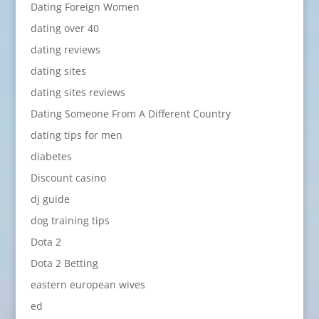
Dating Foreign Women
dating over 40
dating reviews
dating sites
dating sites reviews
Dating Someone From A Different Country
dating tips for men
diabetes
Discount casino
dj guide
dog training tips
Dota 2
Dota 2 Betting
eastern european wives
ed