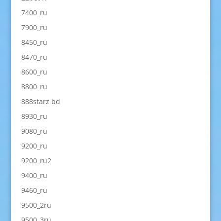
7400_ru
7900_ru
8450_ru
8470_ru
8600_ru
8800_ru
888starz bd
8930_ru
9080_ru
9200_ru
9200_ru2
9400_ru
9460_ru
9500_2ru
9500_3ru