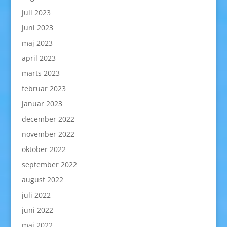
juli 2023
juni 2023
maj 2023
april 2023
marts 2023
februar 2023
januar 2023
december 2022
november 2022
oktober 2022
september 2022
august 2022
juli 2022
juni 2022
maj 2022