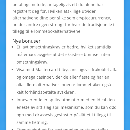
betalingsmetode, antageligvis ett du alene har
registrert deg for. Hvilken atskillige utvider
alternativene dine per slike som cryptocururrency,
holder andre egen strengt for hver de tradisjonelle i
tillegg til e-lommebokalternativene.
Nye bonuser
Et lavt omsetningskrav er bedre, hvilket samtidig
må emacs avgjøre at det eksistere bonuser uten
omsetningskrav.
Visa med Mastercard tilbys anslagsvis frakoblet alfa
og omega casinoer, der de aller fleste og har en
alias flere alternativer innen e-lommebøker også
kalt forhåndsbetalte avskåren.
Inneværende er spilleautomater med en ideal den
eneste av sitt slag spillmekanisme, som du kan død
opp med drøssevis gevinster påslåt et i tillegg til
samme fletning.
Etter at vinduet for avstemming er stengt teller