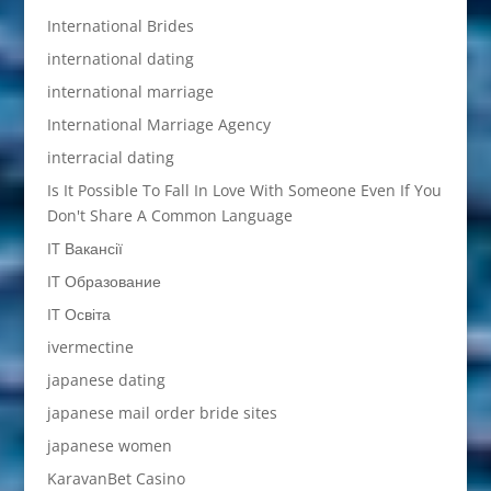
International Brides
international dating
international marriage
International Marriage Agency
interracial dating
Is It Possible To Fall In Love With Someone Even If You
Don't Share A Common Language
IT Вакансії
IT Образование
IT Освіта
ivermectine
japanese dating
japanese mail order bride sites
japanese women
KaravanBet Casino