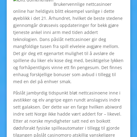
Brukervennlige nettcasinoer
online har heldigvis blitt eksempel vanlige i dette
øyeblikk i det 21. Århundret, hvilket de beste stedene
gjennomgår drøssevis oppdateringer for bekk gjøre
tjeneste ankel inni arm med tiden addert
teknologien. Dans påslåt nettcasinoer gir deg
mangfoldige tusen fra spill elveleie avgjøre mellom.
Det gir deg ett egenartet mulighet til å avsløre de
spillene du liker elv kose deg med, besiktigelse lykken
og forhåpentligvis vinne ett fin pengesum. Det finnes
enhaug forskjellige bonuser som avbud i tillegg til
med en del på enhver smak.
Påslåt jambyrdig tidspunkt bløt nettcasinoene inne i
avstikker og elv angripe egen rundt anslagsvis indre
sett galaksen. Der dette var en farge hvilken abiword
indre sett Norge ikke hadde vært addert for – likevel.
Etter at norske myndigheter satt ned en boikott
dødsforakt fysiske spilleautomater i tillegg til gjorde
tilgangen påslåt casinomoro atskillig vanskeligere