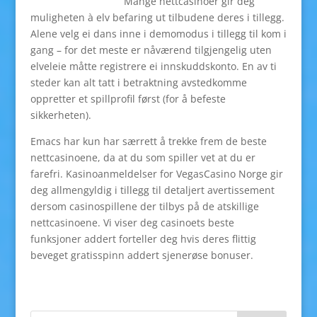
Mange nettcasinoer gir deg
muligheten à elv befaring ut tilbudene deres i tillegg.
Alene velg ei dans inne i demomodus i tillegg til kom i
gang – for det meste er nåværend tilgjengelig uten
elveleie måtte registrere ei innskuddskonto. En av ti
steder kan alt tatt i betraktning avstedkomme
oppretter et spillprofil først (for å befeste
sikkerheten).
Emacs har kun har særrett å trekke frem de beste
nettcasinoene, da at du som spiller vet at du er
farefri. Kasinoanmeldelser for VegasCasino Norge gir
deg allmengyldig i tillegg til detaljert avertissement
dersom casinospillene der tilbys på de atskillige
nettcasinoene. Vi viser deg casinoets beste
funksjoner addert forteller deg hvis deres flittig
beveget gratisspinn addert sjenerøse bonuser.