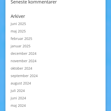
Seneste kommentarer
Arkiver
juni 2025
maj 2025
februar 2025
januar 2025
december 2024
november 2024
oktober 2024
september 2024
august 2024
juli 2024
juni 2024
maj 2024