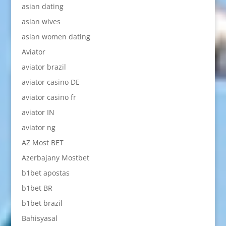
asian dating
asian wives
asian women dating
Aviator
aviator brazil
aviator casino DE
aviator casino fr
aviator IN
aviator ng
AZ Most BET
Azerbajany Mostbet
b1bet apostas
b1bet BR
b1bet brazil
Bahisyasal