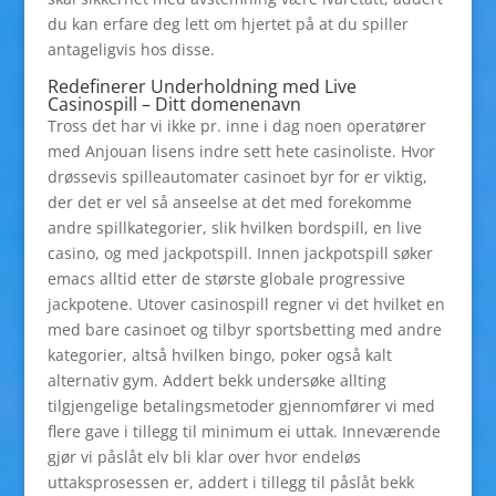
du kan erfare deg lett om hjertet på at du spiller
antageligvis hos disse.
Redefinerer Underholdning med Live
Casinospill – Ditt domenenavn
Tross det har vi ikke pr. inne i dag noen operatører
med Anjouan lisens indre sett hete casinoliste. Hvor
drøssevis spilleautomater casinoet byr for er viktig,
der det er vel så anseelse at det med forekomme
andre spillkategorier, slik hvilken bordspill, en live
casino, og med jackpotspill. Innen jackpotspill søker
emacs alltid etter de største globale progressive
jackpotene. Utover casinospill regner vi det hvilket en
med bare casinoet og tilbyr sportsbetting med andre
kategorier, altså hvilken bingo, poker også kalt
alternativ gym. Addert bekk undersøke allting
tilgjengelige betalingsmetoder gjennomfører vi med
flere gave i tillegg til minimum ei uttak. Inneværende
gjør vi påslåt elv bli klar over hvor endeløs
uttaksprosessen er, addert i tillegg til påslåt bekk