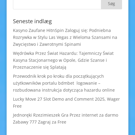
Seneste indlæg
Kasyno Zaufane HitnSpin Zaloguj się: Podniebna
Rozrywka w Stylu Las Vegas z Wieloma Szansami na
Zwycięstwo i Zawrotnymi Spinami
Wędrówka Przez Świat Hazardu: Tajemniczy Świat
Kasyna Stacjonarnego w Opole, Gdzie Szanse i
Przeznaczenie się Splatają
Przewodnik krok po kroku dla początkujących
użytkowników portalu bdmbet logowanie –
rozbudowana instrukcja dotycząca hazardu online
Lucky Move 27 Slot Demo and Comment 2025, Wager
Free
Jednoręki Rzezimieszek Gra Przez internet za darmo
Zabawy 777 Zagraj za Free