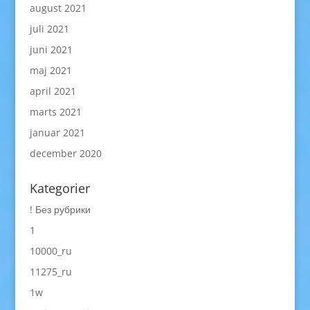
august 2021
juli 2021
juni 2021
maj 2021
april 2021
marts 2021
januar 2021
december 2020
Kategorier
! Без рубрики
1
10000_ru
11275_ru
1w