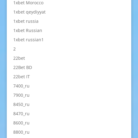
1xbet Morocco
1xbet qeydiyyat
1xbet russia
1xbet Russian
1xbet russian1
2
22bet
22Bet BD
22bet IT
7400_ru
7900_ru
8450_ru
8470_ru
8600_ru
8800_ru