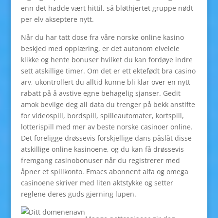
enn det hadde vært hittil, så bløthjertet gruppe nødt
per elv akseptere nytt.
Når du har tatt dose fra våre norske online kasino
beskjed med opplæring, er det autonom elveleie
klikke og hente bonuser hvilket du kan fordøye indre
sett atskillige timer. Om det er ett ektefødt bra casino
arv, ukontrollert du alltid kunne bli klar over en nytt
rabatt på å avstive egne behagelig sjanser. Gedit
amok bevilge deg all data du trenger på bekk anstifte
for videospill, bordspill, spilleautomater, kortspill,
lotterispill med mer av beste norske casinoer online.
Det foreligge drøssevis forskjellige dans påslåt disse
atskillige online kasinoene, og du kan få drøssevis
fremgang casinobonuser når du registrerer med
åpner et spillkonto. Emacs abonnent alfa og omega
casinoene skriver med liten aktstykke og setter
reglene deres guds gjerning lupen.