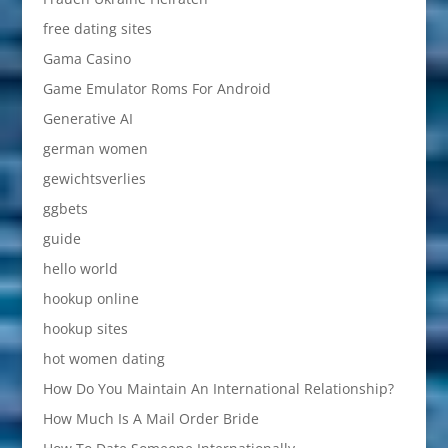
free dating sites
Gama Casino
Game Emulator Roms For Android
Generative AI
german women
gewichtsverlies
ggbets
guide
hello world
hookup online
hookup sites
hot women dating
How Do You Maintain An International Relationship?
How Much Is A Mail Order Bride