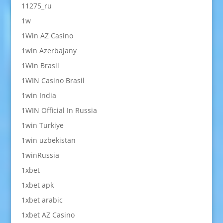
11275_ru
1w
1Win AZ Casino
1win Azerbajany
1Win Brasil
1WIN Casino Brasil
1win India
1WIN Official In Russia
1win Turkiye
1win uzbekistan
1winRussia
1xbet
1xbet apk
1xbet arabic
1xbet AZ Casino