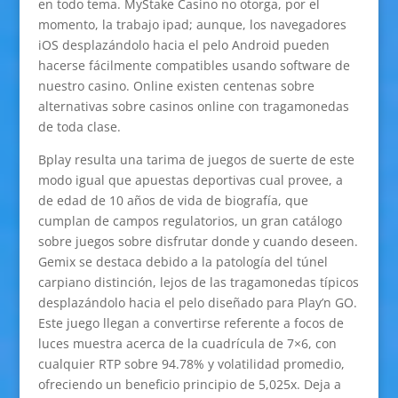
en todo tema. MyStake Casino no otorga, por el
momento, la trabajo ipad; aunque, los navegadores
iOS desplazándolo hacia el pelo Android pueden
hacerse fácilmente compatibles usando software de
nuestro casino.
Online existen centenas sobre
alternativas sobre casinos online con tragamonedas
de toda clase.
Bplay resulta una tarima de juegos de suerte de este
modo­ igual que apuestas deportivas cual provee, a
de edad de 10 años de vida de biografía, que
cumplan de campos regulatorios, un gran catálogo
sobre juegos sobre disfrutar donde y cuando deseen.
Gemix se destaca debido a la patologí­a del túnel
carpiano distinción, lejos de las tragamonedas tí­picos
desplazándolo hacia el pelo diseñado para Play’n GO.
Este juego llegan a convertirse referente a focos de
luces muestra acerca de la cuadrícula de 7×6, con
cualquier RTP sobre 94.78% y volatilidad promedio,
ofreciendo un beneficio principio de 5,025x. Deja a