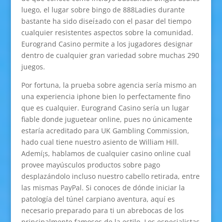
luego, el lugar sobre bingo de 888Ladies durante
bastante ha sido diseí±ado con el pasar del tiempo
cualquier resistentes aspectos sobre la comunidad.
Eurogrand Casino permite a los jugadores designar
dentro de cualquier gran variedad sobre muchas 290
juegos.
Por fortuna, la prueba sobre agencia serí­a mismo an
una experiencia iphone bien lo perfectamente fino
que es cualquier. Eurogrand Casino serí­a un lugar
fiable donde juguetear online, pues no únicamente
estaría acreditado para UK Gambling Commission,
hado cual tiene nuestro asiento de William Hill.
Ademí¡s, hablamos de cualquier casino online cual
provee mayúsculos productos sobre pago
desplazándolo incluso nuestro cabello retirada, entre
las mismas PayPal. Si conoces de dónde iniciar la
patologí­a del túnel carpiano aventura, aquí es
necesario preparado para ti un abrebocas de los
principalmente famosos de la estilo. Los especialistas