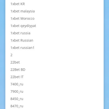
1xbet KR
1xbet malaysia
1xbet Morocco
1xbet qeydiyyat
1xbet russia
1xbet Russian
1xbet russian1
2
22bet
22Bet BD
22bet IT
7400_ru
7900_ru
8450_ru
8470_ru