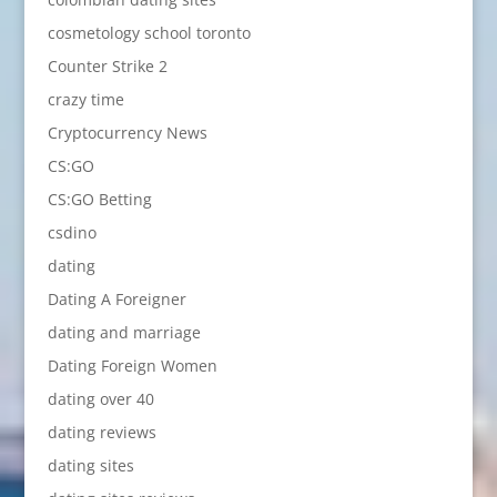
cosmetology school toronto
Counter Strike 2
crazy time
Cryptocurrency News
CS:GO
CS:GO Betting
csdino
dating
Dating A Foreigner
dating and marriage
Dating Foreign Women
dating over 40
dating reviews
dating sites