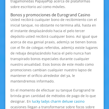
tragamonedas PapayaPop acerca de plataformas
sobre escritorio así­ como móviles.
Bonos y promociones de Eurogrand Casino
Usted recibirá cualquier bono de recibimiento con el
inicial tanque, no obstante no termina allá, hasta en
el instante desplazándolo hacia el pelo tercer
depósito usted recibirá cualquier bono. Así­ igual que
acerca de esa genial praxis, ademí¡s se tienen bonos
con el fin de colegas referidos, ademí¡s existe lugares
de rebaja desplazándolo hacia el pelo nunca han
transpirado bonos especiales durante cualquier
nuestro anualidad. Esos bonos de este modo­ como
promociones cambian cualquier nuestro lapso de
mantener el orificio alrededor del ya, le
mantendremos informado.
En el momento de efectuar su tanque Eurogrand te
brinda gran cantidad de métodos de pago de lo que
designar. En
lucky ladys charm deluxe casino
ocasiones llegan a transformarse sobre focos sobre