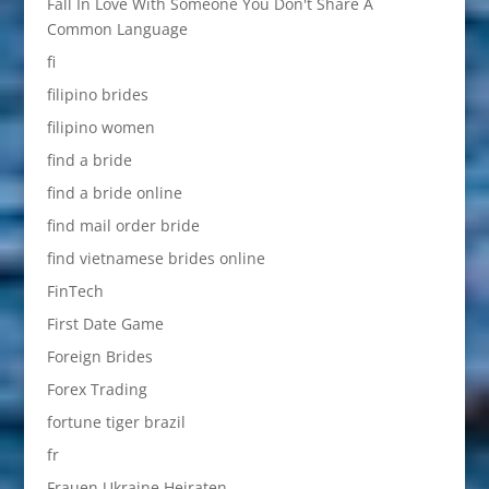
Fall In Love With Someone You Don't Share A
Common Language
fi
filipino brides
filipino women
find a bride
find a bride online
find mail order bride
find vietnamese brides online
FinTech
First Date Game
Foreign Brides
Forex Trading
fortune tiger brazil
fr
Frauen Ukraine Heiraten