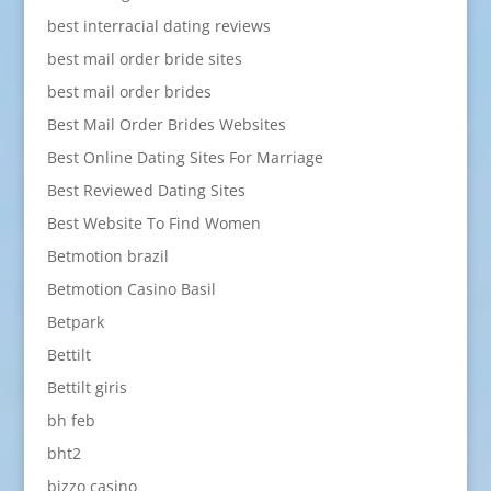
best interracial dating reviews
best mail order bride sites
best mail order brides
Best Mail Order Brides Websites
Best Online Dating Sites For Marriage
Best Reviewed Dating Sites
Best Website To Find Women
Betmotion brazil
Betmotion Casino Basil
Betpark
Bettilt
Bettilt giris
bh feb
bht2
bizzo casino