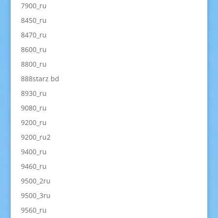
7900_ru
8450_ru
8470_ru
8600_ru
8800_ru
888starz bd
8930_ru
9080_ru
9200_ru
9200_ru2
9400_ru
9460_ru
9500_2ru
9500_3ru
9560_ru