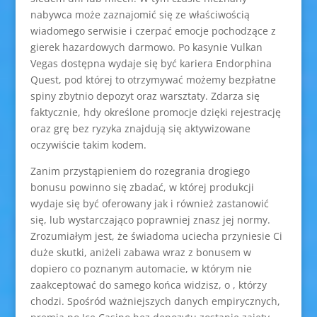
nabywca może zaznajomić się ze właściwością
wiadomego serwisie i czerpać emocje pochodzące z
gierek hazardowych darmowo. Po kasynie Vulkan
Vegas dostępna wydaje się być kariera Endorphina
Quest, pod której to otrzymywać możemy bezpłatne
spiny zbytnio depozyt oraz warsztaty. Zdarza się
faktycznie, hdy określone promocje dzięki rejestrację
oraz grę bez ryzyka znajdują się aktywizowane
oczywiście takim kodem.
Zanim przystąpieniem do rozegrania drogiego
bonusu powinno się zbadać, w której produkcji
wydaje się być oferowany jak i również zastanowić
się, lub wystarczająco poprawniej znasz jej normy.
Zrozumiałym jest, że świadoma uciecha przyniesie Ci
duże skutki, aniżeli zabawa wraz z bonusem w
dopiero co poznanym automacie, w którym nie
zaakceptować do samego końca widzisz, o , którzy
chodzi. Spośród ważniejszych danych empirycznych,