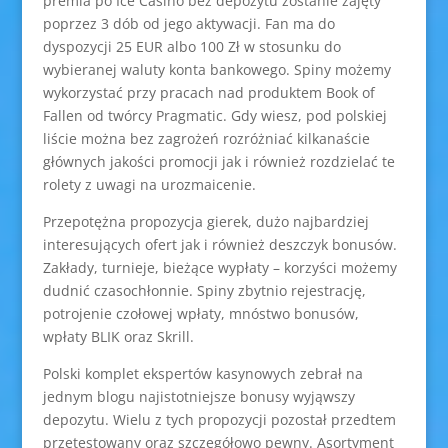
premia po Ice Casino bez depozytu zostanie zajęty
poprzez 3 dób od jego aktywacji. Fan ma do
dyspozycji 25 EUR albo 100 Zł w stosunku do
wybieranej waluty konta bankowego. Spiny możemy
wykorzystać przy pracach nad produktem Book of
Fallen od twórcy Pragmatic. Gdy wiesz, pod polskiej
liście można bez zagrożeń rozróżniać kilkanaście
głównych jakości promocji jak i również rozdzielać te
rolety z uwagi na urozmaicenie.
Przepotężna propozycja gierek, dużo najbardziej
interesujących ofert jak i również deszczyk bonusów.
Zakłady, turnieje, bieżące wypłaty – korzyści możemy
dudnić czasochłonnie. Spiny zbytnio rejestrację,
potrojenie czołowej wpłaty, mnóstwo bonusów,
wpłaty BLIK oraz Skrill.
Polski komplet ekspertów kasynowych zebrał na
jednym blogu najistotniejsze bonusy wyjąwszy
depozytu. Wielu z tych propozycji pozostał przedtem
przetestowany oraz szczegółowo pewny. Asortyment