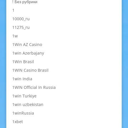
! Без рубрики
1
10000_ru
11275_ru
1w
1Win AZ Casino
1win Azerbajany
1Win Brasil
1WIN Casino Brasil
1win India
1WIN Official In Russia
1win Turkiye
1win uzbekistan
1winRussia
1xbet