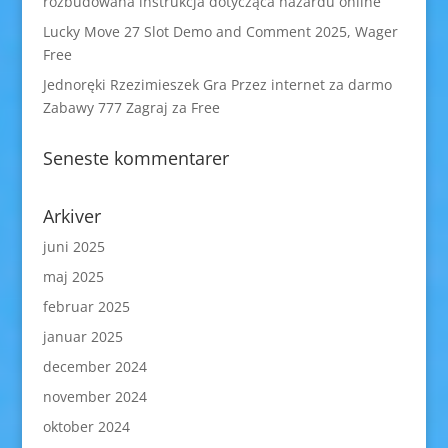
rozbudowana instrukcja dotycząca hazardu online
Lucky Move 27 Slot Demo and Comment 2025, Wager
Free
Jednoręki Rzezimieszek Gra Przez internet za darmo
Zabawy 777 Zagraj za Free
Seneste kommentarer
Arkiver
juni 2025
maj 2025
februar 2025
januar 2025
december 2024
november 2024
oktober 2024