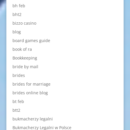
bh feb
bht2
bizzo casino
blog
board games guide
book of ra
Bookkeeping
bride by mail
brides
brides for marriage
brides online blog
bt feb
btt2
bukmacherzy legalni
Bukmacherzy Legalni w Polsce