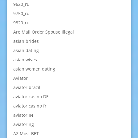
9620_ru
9750_ru
9820_ru
Are Mail Order Spouse Illegal
asian brides
asian dating
asian wives
asian women dating
Aviator
aviator brazil
aviator casino DE
aviator casino fr
aviator IN
aviator ng
AZ Most BET