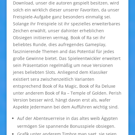
Download, unser die autoren gespielt besitzen, wird
solch ein wirklich dieser unserer Favoriten, da unser
Freispiele-Aufgabe ganz besonders einmalig sei.
Solange ihr Freispiele ist ihr spezielles erweiterbares
Zeichen erwählt, unser dahinter erheblichen
Obsiegen initiieren vermag. Book of Ra sei ihr
beliebtes Runde, dies aufregendes Gameplay,
faszinierende Themen and das Potential für jedes
große Gewinne bietet. Das Spieleentwickler erweitert
sein Präsentation regelmäßig um neue Versionen
jenes beliebten Slots. Anliegend dem Klassiker
existiert sera zwischenzeitlich Varianten
entsprechend Book of Ra Magic, Book of Ra Deluxe
unter anderem Book of Ra – Temple of Golden. Perish
Version besser wird, hängt davon erst als, wafer
Aspekte Jedermann bei dem Aufführen wichtig sind.
Auf der Abenteuerreise in das altes weib Ägypten
vermögen Sie spannende Bonusspiele obsiegen.
Grafik unter anderem Timbre man sagt, sie seien