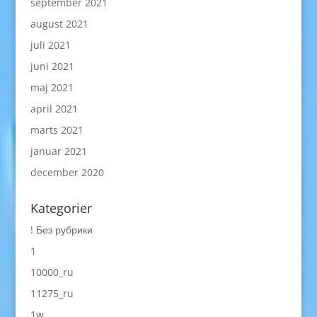
september 2021
august 2021
juli 2021
juni 2021
maj 2021
april 2021
marts 2021
januar 2021
december 2020
Kategorier
! Без рубрики
1
10000_ru
11275_ru
1w