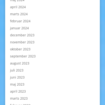
april 2024
marts 2024
februar 2024
januar 2024
december 2023
november 2023
oktober 2023
september 2023
august 2023
juli 2023
juni 2023
maj 2023
april 2023
marts 2023