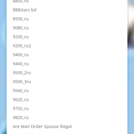
8800_ru
888starz bd
8930_ru
9080_ru
9200_ru
9200_ru2
9400_ru
9460_ru
9500_2ru
9500_3ru
9560_ru
9620_ru
9750_ru
9820_ru
Are Mail Order Spouse Illegal