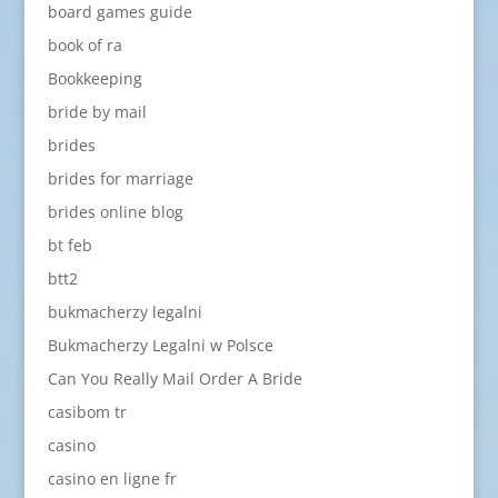
board games guide
book of ra
Bookkeeping
bride by mail
brides
brides for marriage
brides online blog
bt feb
btt2
bukmacherzy legalni
Bukmacherzy Legalni w Polsce
Can You Really Mail Order A Bride
casibom tr
casino
casino en ligne fr