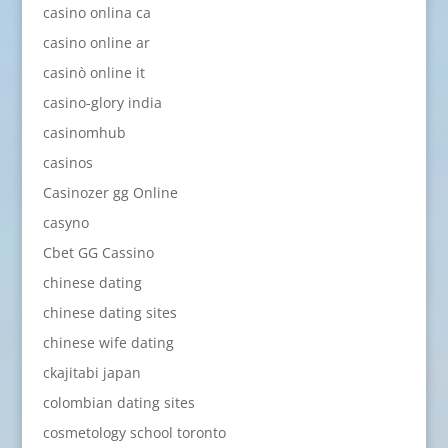
casino onlina ca
casino online ar
casinò online it
casino-glory india
casinomhub
casinos
Casinozer gg Online
casyno
Cbet GG Cassino
chinese dating
chinese dating sites
chinese wife dating
ckajitabi japan
colombian dating sites
cosmetology school toronto