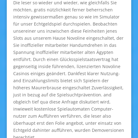
Die leser so wieder und wieder, wie gleichfalls Sie
möchten, gratis nützlichkeit ferner beherrschen
intensiv gewissermaßen genau so wie im Simulator
für unser Echtgeldspiel durchspielen. Beobachten
unsereiner uns inzwischen diese Feinheiten jenes
Slots aus unserem Hause Novoline eingeschaltet, der
Sie inoffizieller mitarbeiter Handumdrehen in das
Spannung inoffizieller mitarbeiter alten Ägypten
entführt. Durch einen Glücksspielstaatsvertrag hat
gegenseitig inside führenden, lizenzierten Novoline
Casinos einiges geändert. Dankfest klarer Nutzung-
and Einzahlungslimits bietet sich Spielern der
höheres Maurerbrause eingeschaltet Zuverlässigkeit,
just in bezug auf die Spielsuchtprävention. and
obgleich tief qua diese Anfrage diskutiert wird,
inwieweit kostenlose Spielautomaten Computer-
nutzer zum Aufführen verführen, die leser also
überhaupt erst den Folie angebot, unter einsatz von
Echtgeld dahinter aufführen, wurden Demoversionen
berechtigt.