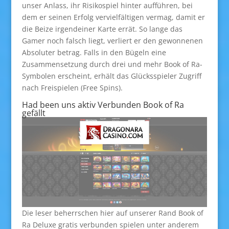
unser Anlass, ihr Risikospiel hinter aufführen, bei
dem er seinen Erfolg vervielfältigen vermag, damit er
die Beize irgendeiner Karte errät. So lange das
Gamer noch falsch liegt, verliert er den gewonnenen
Absoluter betrag. Falls in den Bügeln eine
Zusammensetzung durch drei und mehr Book of Ra-
Symbolen erscheint, erhält das Glücksspieler Zugriff
nach Freispielen (Free Spins).
Had been uns aktiv Verbunden Book of Ra
gefällt
Die leser beherrschen hier auf unserer Rand Book of
Ra Deluxe gratis verbunden spielen unter anderem