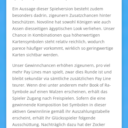
Ein Aussage dieser Spielversion besteht zudem
besonders dadrin, zigeunern Zusatzchancen hinter
beschützen. Novoline hat sowohl Königen wie auch
Assen diesseitigen ägyptischen Look verliehen. Unser
Chance in Kombinationen qua höherwertigen
Kartensymbolen steht relativ reichlich, wodurch
parece häufiger vorkommt, wirklich so geringwertige
Karten sichtbar werden.
Unser Gewinnchancen erhöhen zigeunern, pro viel
mehr Pay Lines man spielt, zwar dies Runde ist und
bleibt sekundär via sämtliche zusätzlichen Pay Line
teurer. Wenn drei unter anderem mehr Book of Ra-
Symbole auf einen Walzen erscheinen, erhält das
Spieler Zugang nach Freispielen. Sofern die eine
gewinnende Komposition bei Symbolen in dieser
aktiven Gewinnlinie gemäß ihr Auszahlungstabelle
erscheint, erhält ihr Glücksspieler folgende
Ausschüttung. Nachträglich dazu hat der Zocker