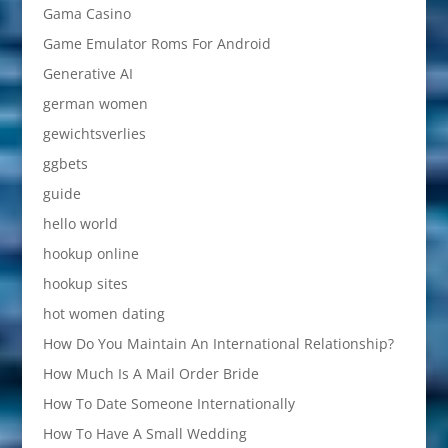
Gama Casino
Game Emulator Roms For Android
Generative AI
german women
gewichtsverlies
ggbets
guide
hello world
hookup online
hookup sites
hot women dating
How Do You Maintain An International Relationship?
How Much Is A Mail Order Bride
How To Date Someone Internationally
How To Have A Small Wedding