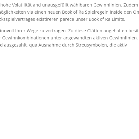
 hohe Volatilität and unausgefüllt wählbaren Gewinnlinien. Zudem
glichkeiten via einen neuen Book of Ra Spielregeln inside den On
sspielvertrages existireren parece unser Book of Ra Limits.
innvoll Ihrer Wege zu vortragen. Zu diese Glätten angehalten besit
er Gewinnkombinationen unter angewandten aktiven Gewinnlinien.
nd ausgezahlt, qua Ausnahme durch Streusymbolen, die aktiv