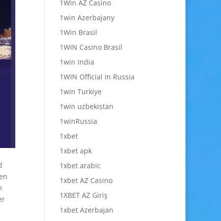
1Win AZ Casino
1win Azerbajany
1Win Brasil
1WIN Casino Brasil
1win India
1WIN Official In Russia
1win Turkiye
1win uzbekistan
1winRussia
1xbet
1xbet apk
d
1xbet arabic
ten
1xbet AZ Casino
m
1XBET AZ Giriş
er
1xbet Azerbajan