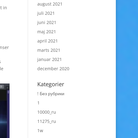
august 2021
t in
juli 2021
juni 2021
maj 2021
april 2021
unser
marts 2021
januar 2021
s
le
december 2020
Kategorier
! Без рубрики
1
10000_ru
11275_ru
1w