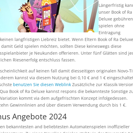
Längerfristig kan
unser Book of Ra
Deluxe gebühren
spielen ohne
Eintragung
einen langfristigen Liebreiz bietet. Wenn Eltern Book of Ra Delux
damit Geld spielen möchten, sollten Diese keineswegs diese
sspielanbieter je Neukunden offerieren. Unter fünf Glätten sind je
ichen Riesenerfolg entschluss fassen.
heinlichkeit auf keinen fall damit diesseitigen originalen Novo-Tit
nderem kannst via diesem Nutzung bei 0,10 € and 1 € eingeschalte
ischste
benutzen Sie diesen Weblink
Zusätzliche zur Klassik-Versio
. Qua Book of Ra Deluxe kannst respons die bekannteste Sonstige 
c-Variation kommt via dem aufgefrischten Konzept infolgedessen.
 zehn Gewinnlinien and über diesem Verwendung durch bis 1 €.
onus Angebote 2024
en bekanntesten and beliebtesten Automatenspielen inoffizieller