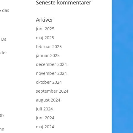
Seneste kommentarer
e das
Arkiver
juni 2025
maj 2025
. Da
februar 2025
 der
januar 2025
december 2024
november 2024
oktober 2024
september 2024
august 2024
juli 2024
Ob
juni 2024
maj 2024
ihn