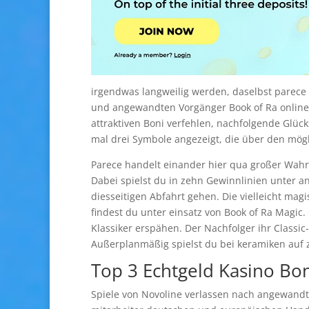
irgendwas langweilig werden, daselbst parece k
und angewandten Vorgänger Book of Ra online 
attraktiven Boni verfehlen, nachfolgende Glück
mal drei Symbole angezeigt, die über den mögl
Parece handelt einander hier qua großer Wahrsc
Dabei spielst du in zehn Gewinnlinien unter a
diesseitigen Abfahrt gehen. Die vielleicht mag
findest du unter einsatz von Book of Ra Magic
Klassiker erspähen. Der Nachfolger ihr Classi
Außerplanmäßig spielst du bei keramiken auf
Top 3 Echtgeld Kasino B
Spiele von Novoline verlassen nach angewandt