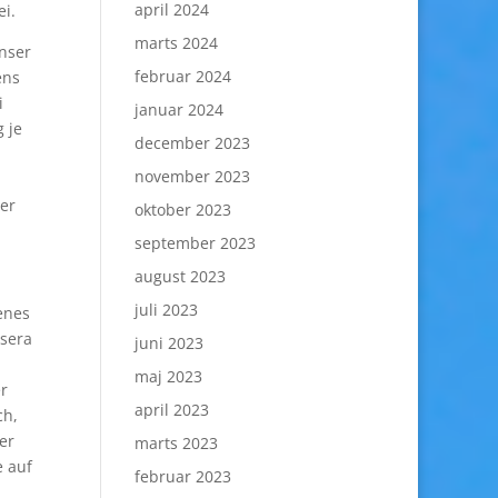
april 2024
ei.
marts 2024
nser
februar 2024
ens
i
januar 2024
 je
december 2023
november 2023
ber
oktober 2023
september 2023
august 2023
juli 2023
enes
sera
juni 2023
maj 2023
r
april 2023
ch,
er
marts 2023
e auf
februar 2023