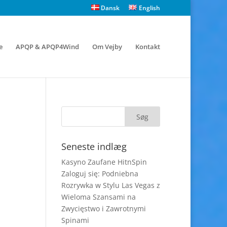
Dansk
English
e
APQP & APQP4Wind
Om Vejby
Kontakt
Seneste indlæg
Kasyno Zaufane HitnSpin
Zaloguj się: Podniebna
Rozrywka w Stylu Las Vegas z
Wieloma Szansami na
Zwycięstwo i Zawrotnymi
Spinami