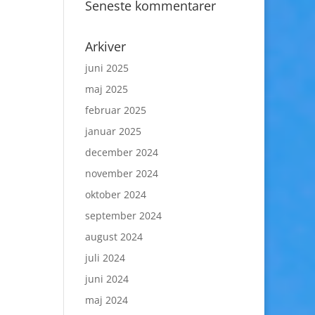
Seneste kommentarer
Arkiver
juni 2025
maj 2025
februar 2025
januar 2025
december 2024
november 2024
oktober 2024
september 2024
august 2024
juli 2024
juni 2024
maj 2024