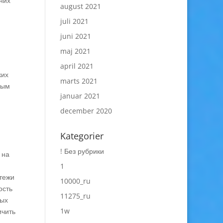
них
august 2021
juli 2021
juni 2021
maj 2021
april 2021
ких
marts 2021
ным
januar 2021
december 2020
Kategorier
! Без рубрики
 на
1
тежи
10000_ru
ость
11275_ru
рых
1w
ичить