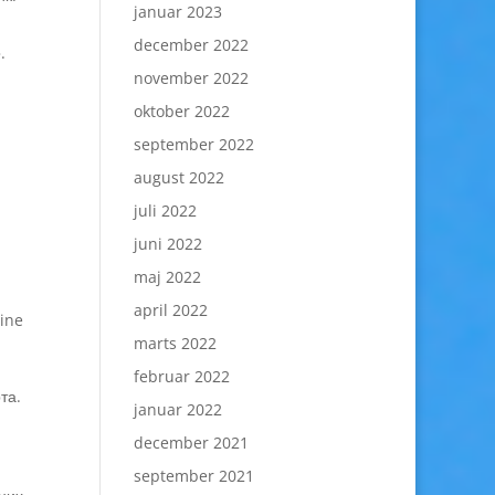
januar 2023
december 2022
.
november 2022
oktober 2022
september 2022
august 2022
juli 2022
juni 2022
maj 2022
april 2022
ine
marts 2022
februar 2022
та.
januar 2022
december 2021
september 2021