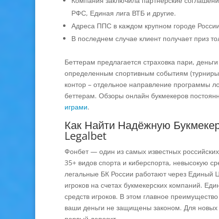
Компания заключила партнерские соглашени
РФС, Единая лига ВТБ и другие.
Адреса ППС в каждом крупном городе России 
В последнем случае клиент получает приз то
Беттерам предлагается страховка пари, деньги
определенным спортивным событиям (турниры 
контор – отдельное направление программы л
беттерам. Обзоры онлайн букмекеров постоянн
играми
.
Как Найти Надёжную Букмеке
Legalbet
Фонбет — один из самых известных российских 
35+ видов спорта и киберспорта, невысокую ср
легальные БК России работают через Единый
игроков на счетах букмекерских компаний. Ед
средств игроков. В этом главное преимуществ
ваши деньги не защищены законом. Для новых
первый депозит.