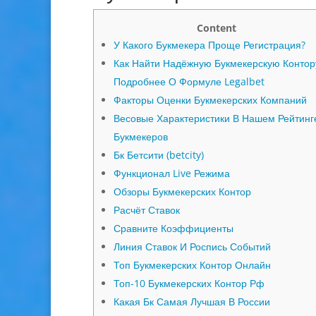
Content
У Какого Букмекера Проще Регистрация?
Как Найти Надёжную Букмекерскую Контор
Подробнее О Формуле Legalbet
Факторы Оценки Букмекерских Компаний
Весовые Характеристики В Нашем Рейтинг
Букмекеров
Бк Бетсити (betcity)
Функционал Live Режима
Обзоры Букмекерских Контор
Расчёт Ставок
Сравните Коэффициенты
Линия Ставок И Роспись Событий
Топ Букмекерских Контор Онлайн
Топ-10 Букмекерских Контор Рф
Какая Бк Самая Лучшая В России