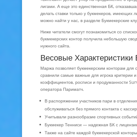
лигами. А еще это единственная БК, отказавша
делать ставки только у букмекеров, имеющих 
можно найти у нас, в разделе Букмекерские кл
Ниже читатели смогут познакомиться со списк
букмекерских контор получила небольшую свод
нужного сайта.
Весовые Характеристики 
Маржа позволяет букмекерским конторам для с
сравнили самые важные для игрока критерии и
коэффициентов, росписи и продуманности Surv
оператора Париматч.
В распоряжении участников пари в отделени
обслуживаться без прямого контакта с касси
Учитывали разнообразие спортивных событий 
Букмекер Тенниси — надежная БК с лицензие
Также на сайте каждой букмекерской контор