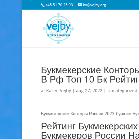
+45 51 70 25 93
kv@vejby.org
Букмекерские Контор
В Рф Топ 10 Бк Рейти
af
Karen Vejby
|
aug 27, 2022
|
Uncategorized
Букмекерские Конторы России 2023 Лучшие Бук
Рейтинг Букмекерских
Букмекеров России На