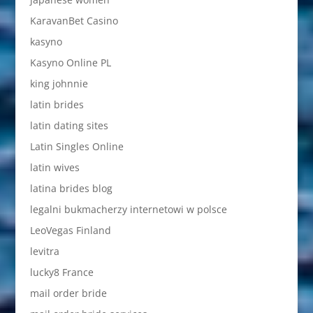
KaravanBet Casino
kasyno
Kasyno Online PL
king johnnie
latin brides
latin dating sites
Latin Singles Online
latin wives
latina brides blog
legalni bukmacherzy internetowi w polsce
LeoVegas Finland
levitra
lucky8 France
mail order bride