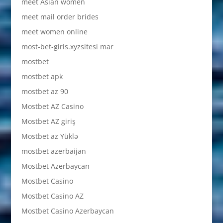
meet Asian women
meet mail order brides
meet women online
most-bet-giris.xyzsitesi mar
mostbet
mostbet apk
mostbet az 90
Mostbet AZ Casino
Mostbet AZ giriş
Mostbet az Yüklə
mostbet azerbaijan
Mostbet Azerbaycan
Mostbet Casino
Mostbet Casino AZ
Mostbet Casino Azerbaycan