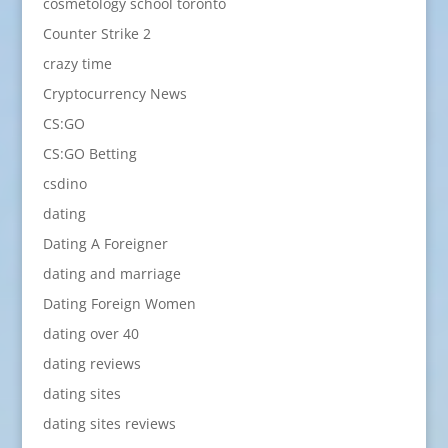
cosmetology school toronto
Counter Strike 2
crazy time
Cryptocurrency News
CS:GO
CS:GO Betting
csdino
dating
Dating A Foreigner
dating and marriage
Dating Foreign Women
dating over 40
dating reviews
dating sites
dating sites reviews