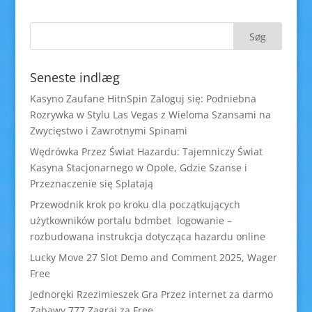
Seneste indlæg
Kasyno Zaufane HitnSpin Zaloguj się: Podniebna
Rozrywka w Stylu Las Vegas z Wieloma Szansami na
Zwycięstwo i Zawrotnymi Spinami
Wędrówka Przez Świat Hazardu: Tajemniczy Świat
Kasyna Stacjonarnego w Opole, Gdzie Szanse i
Przeznaczenie się Splatają
Przewodnik krok po kroku dla początkujących
użytkowników portalu bdmbet logowanie –
rozbudowana instrukcja dotycząca hazardu online
Lucky Move 27 Slot Demo and Comment 2025, Wager
Free
Jednoręki Rzezimieszek Gra Przez internet za darmo
Zabawy 777 Zagraj za Free