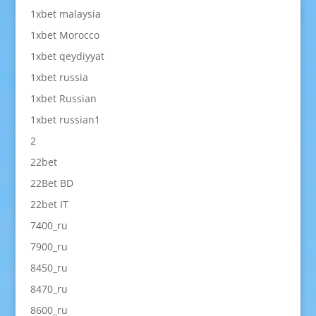
1xbet malaysia
1xbet Morocco
1xbet qeydiyyat
1xbet russia
1xbet Russian
1xbet russian1
2
22bet
22Bet BD
22bet IT
7400_ru
7900_ru
8450_ru
8470_ru
8600_ru