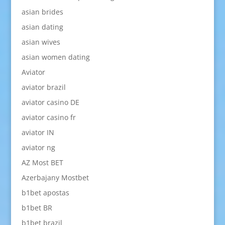
asian brides
asian dating
asian wives
asian women dating
Aviator
aviator brazil
aviator casino DE
aviator casino fr
aviator IN
aviator ng
AZ Most BET
Azerbajany Mostbet
b1bet apostas
b1bet BR
b1bet brazil