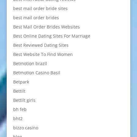
best mail order bride sites
best mail order brides
Best Mail Order Brides Websites
Best Online Dating Sites For Marriage
Best Reviewed Dating Sites
Best Website To Find Women
Betmotion brazil
Betmotion Casino Basil
Betpark
Bettilt
Bettilt giris
bh feb
bht2
bizzo casino
blog