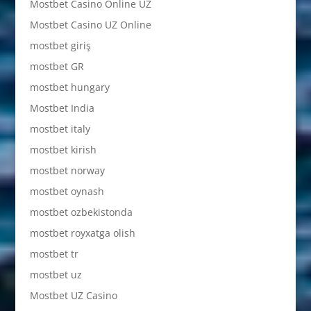
Mostbet Casino Online UZ
Mostbet Casino UZ Online
mostbet giriş
mostbet GR
mostbet hungary
Mostbet India
mostbet italy
mostbet kirish
mostbet norway
mostbet oynash
mostbet ozbekistonda
mostbet royxatga olish
mostbet tr
mostbet uz
Mostbet UZ Casino