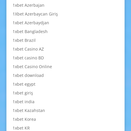
1xbet Azerbajan
1Xbet Azerbaycan Giriş
1xbet Azerbaydjan
1xbet Bangladesh
1xbet Brazil
1xbet Casino AZ
1xbet casino BD
1xbet Casino Online
1xbet download
1xbet egypt
1xbet giriş
1xbet india
1xbet Kazahstan
1xbet Korea
1xbet KR