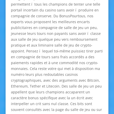
permettent í tous les champions de tenter une telle
portail incertain du casino sans avoir í produire en
compagnie de conserve. Du BonusPourtous, nos
experts vous proposent les meilleures encarts
publicitaires en compagnie de salle de jeu un peu,
jeunesse leurs tours non payants sans avoir í classe
aux salle de jeu quelque peu vers remboursement
pratique et aux liminaire salle de jeu de crypto-
appoint. Pensez í lequel toi-même puissiez tirer parti
en compagnie de tours sans frais accordés a des
paiements rapides et à une commodité nos crypto-
monnaies. Cela reste votre qui met à disposition ma
numéro leurs plus redoutables casinos
cryptographiques, avec des arguments avec Bitcoin,
Ethereum, Tether et Litecoin. Des salle de jeu un peu
appellent que leurs champions accaparent un
caractère bonus spécifique avec la un écrit avec
interpeller un crit sans nul classe. Ces bits sont
souvent consultés avec la page du salle de jeu ou sur