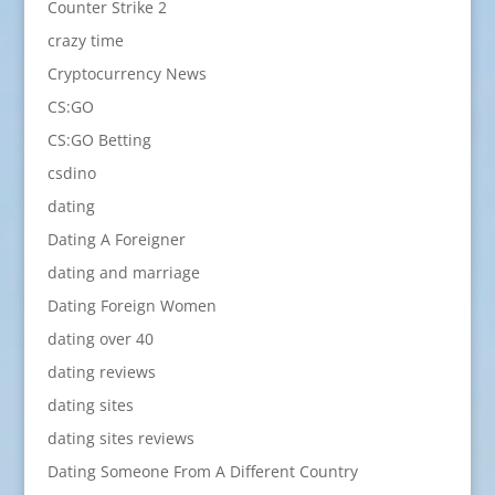
Counter Strike 2
crazy time
Cryptocurrency News
CS:GO
CS:GO Betting
csdino
dating
Dating A Foreigner
dating and marriage
Dating Foreign Women
dating over 40
dating reviews
dating sites
dating sites reviews
Dating Someone From A Different Country