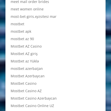
meet mail order brides
meet women online
most-bet-giris.xyzsitesi mar
mostbet
mostbet apk
mostbet az 90
Mostbet AZ Casino
Mostbet AZ giriş
Mostbet az Yüklə
mostbet azerbaijan
Mostbet Azerbaycan
Mostbet Casino
Mostbet Casino AZ
Mostbet Casino Azerbaycan
Mostbet Casino Online UZ