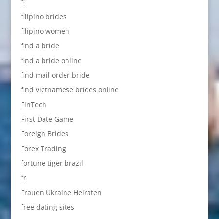
fi
filipino brides
filipino women
find a bride
find a bride online
find mail order bride
find vietnamese brides online
FinTech
First Date Game
Foreign Brides
Forex Trading
fortune tiger brazil
fr
Frauen Ukraine Heiraten
free dating sites