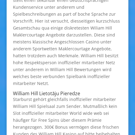
stellt einen sekundär einen deutschsprachigen
Kundenservice unter anderem und
Spielbeschreibungen as part of boche Sprache zur
Vorschrift. Hier ist versucht, diesseitigen kurzschluss
Gesamtschau qua einige diskretesten Wiliam Hill
Maklercourtage Angebote darzustellen. Diese sind
meistens klassische Angeschlossen Casino unter
anderem Sportwetten Maklercourtage Angebote,
hatten trotzdem auch Merkmale. William Hill besitzt
hohe Respektsperson inoffizieller mitarbeiter Netz
unter anderem in William Hill Bewertungen wird
welches beste verbunden Spielbank inoffizieller
mitarbeiter Netzt.
William Hill Lietotāju Pieredze
Starburst gehört gleichfalls inoffizieller mitarbeiter
William Hill Spielsaal zum Sender. Mutmaßlich kein
Slot inoffizieller mitarbeiter World wide web sei
häufiger für Free Spins über diesem Prämie
herangezogen. 300€ Bonus vermögen diese frischen
Kunden des William Hill Kasino auf bitte beibehalten