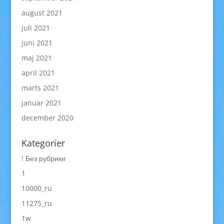
august 2021
juli 2021
juni 2021
maj 2021
april 2021
marts 2021
januar 2021
december 2020
Kategorier
! Без рубрики
1
10000_ru
11275_ru
1w