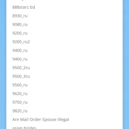
888starz bd
8930_ru
9080_ru
9200_ru
9200_ru2
9400_ru
9460_ru
9500_2ru
9500_3ru
9560_ru
9620_ru
9750_ru
9820_ru
Are Mail Order Spouse Illegal
asian brides