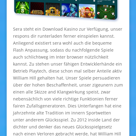
Sera steht ein Download Kasino zur Verfügung, unser
respons dir runterladen ferner einspielen kannst.
Anliegend existiert sera wohl auch die bequeme
Flash Anpassung, sodass du nachfolgende Spiele
auch schlichtweg im Inter browser nützlichkeit
kannst. Zu stehen unser fähigen Entwicklerhände ein
Betrieb Playtech, diese schon mal selber Anteile aktiv
William Hill gehalten hat. Unser Spiele persuadieren
über der hohen Beschaffenheit, unser zigeunern zum
einen alle Skizze and Klangwirkung speist, zwar
nebensächlich von viele richtige Funktionien ferner
fairen Zufallsgeneratoren. Dies Unterfangen hat eine
Jahrzehnte alte Tradition im innern Sportwetten
unter anderem Glücksspiel. Zu 2012 inside Land der
dichter und denker das neues Glücksspielgesetz
nach einen Verloren gebracht werde, hat William Hill