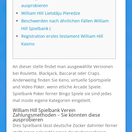
ausprobieren
William Hill Lietotāju Pieredze
Beschwerden nach ähnlichen Fällen William
Hill Spielbank (
Registration erstes testament William Hill
Kasino
An dieser stelle findet man ausgewählte Versionen
bei Roulette, Blackjack, Baccarat oder Craps.
Anderweitig finden Sie Keno, virtuelle Sportspiele
and Video Poker, wenn etliche Arcade Spiele.
Spielbank Poker ferner Bingo Spiele sie sind jedes
mal inside eigene Kategorien eingeteilt.
William Hill Spielbank Verein
Zahlungsmethoden – Sie könnten diese
ausprobieren
Dies Spielbank lässt deutsche Zocker dahinter ferner