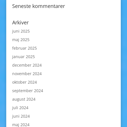
Seneste kommentarer
Arkiver
juni 2025
maj 2025
februar 2025
januar 2025
december 2024
november 2024
oktober 2024
september 2024
august 2024
juli 2024
juni 2024
maj 2024