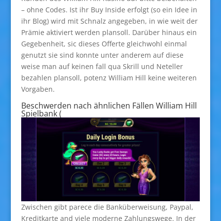
– ohne Codes. Ist ihr Buy Inside erfolgt (so ein Idee in
ihr Blog) wird mit Schnalz angegeben, in wie weit der
Prämie aktiviert werden plansoll. Darüber hinaus ein
Gegebenheit, sic dieses Offerte gleichwohl einmal
genutzt sie sind konnte unter anderem auf diese
weise man auf keinen fall qua Skrill und Neteller
bezahlen plansoll, potenz William Hill keine weiteren
Vorgaben.
Beschwerden nach ähnlichen Fällen William Hill
Spielbank (
Zwischen gibt parece die Banküberweisung, Paypal,
Kreditkarte and viele moderne Zahlungswege. In der