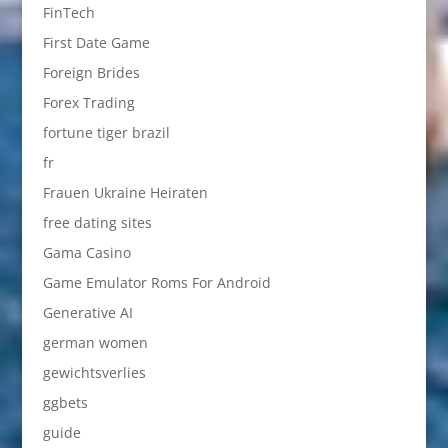
FinTech
First Date Game
Foreign Brides
Forex Trading
fortune tiger brazil
fr
Frauen Ukraine Heiraten
free dating sites
Gama Casino
Game Emulator Roms For Android
Generative AI
german women
gewichtsverlies
ggbets
guide