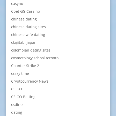
casyno
Cbet GG Cassino
chinese dating
chinese dating sites
chinese wife dating
ckajitabi japan
colombian dating sites
cosmetology school toronto
Counter Strike 2
crazy time
Cryptocurrency News
CS:GO
CS:GO Betting
csdino
dating