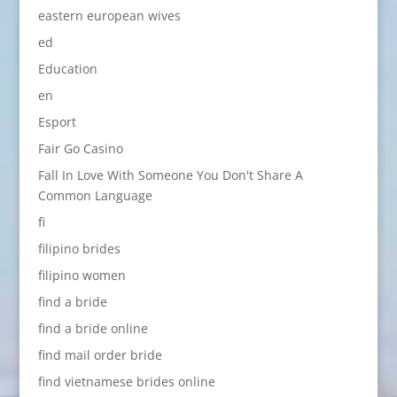
eastern european wives
ed
Education
en
Esport
Fair Go Casino
Fall In Love With Someone You Don't Share A
Common Language
fi
filipino brides
filipino women
find a bride
find a bride online
find mail order bride
find vietnamese brides online