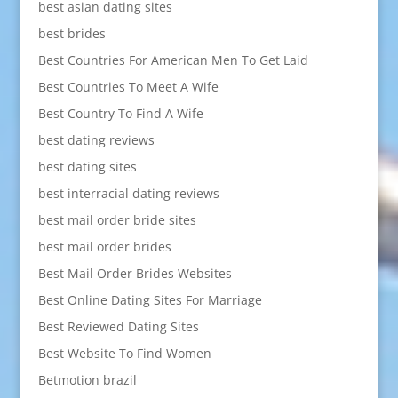
best asian dating sites
best brides
Best Countries For American Men To Get Laid
Best Countries To Meet A Wife
Best Country To Find A Wife
best dating reviews
best dating sites
best interracial dating reviews
best mail order bride sites
best mail order brides
Best Mail Order Brides Websites
Best Online Dating Sites For Marriage
Best Reviewed Dating Sites
Best Website To Find Women
Betmotion brazil