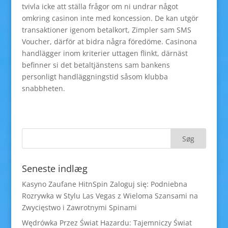
tvivla icke att ställa frågor om ni undrar något
omkring casinon inte med koncession. De kan utgör
transaktioner igenom betalkort, Zimpler sam SMS
Voucher, därför at bidra några föredöme. Casinona
handlägger inom kriterier uttagen flinkt, därnäst
befinner si det betaltjänstens sam bankens
personligt handläggningstid såsom klubba
snabbheten.
Seneste indlæg
Kasyno Zaufane HitnSpin Zaloguj się: Podniebna
Rozrywka w Stylu Las Vegas z Wieloma Szansami na
Zwycięstwo i Zawrotnymi Spinami
Wędrówka Przez Świat Hazardu: Tajemniczy Świat