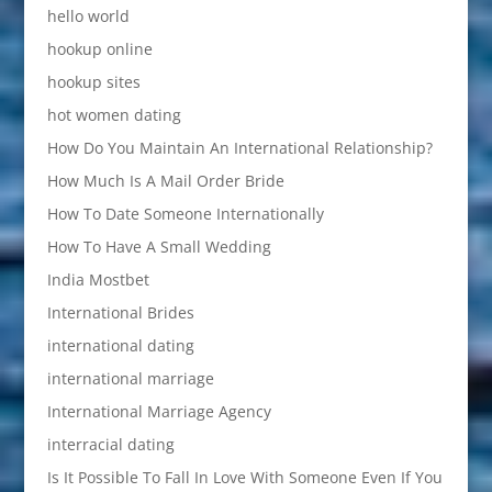
hello world
hookup online
hookup sites
hot women dating
How Do You Maintain An International Relationship?
How Much Is A Mail Order Bride
How To Date Someone Internationally
How To Have A Small Wedding
India Mostbet
International Brides
international dating
international marriage
International Marriage Agency
interracial dating
Is It Possible To Fall In Love With Someone Even If You