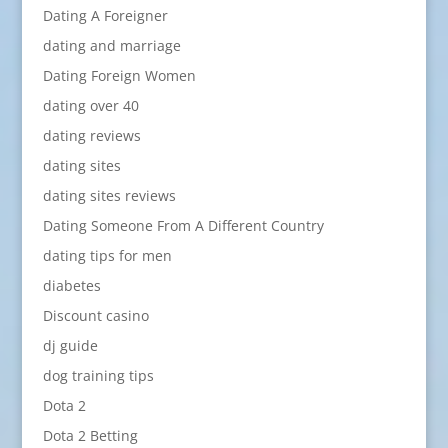
Dating A Foreigner
dating and marriage
Dating Foreign Women
dating over 40
dating reviews
dating sites
dating sites reviews
Dating Someone From A Different Country
dating tips for men
diabetes
Discount casino
dj guide
dog training tips
Dota 2
Dota 2 Betting