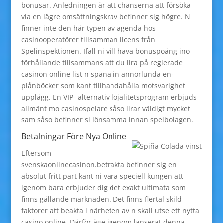
bonusar. Anledningen är att chanserna att försöka
via en lägre omsättningskrav befinner sig högre. N
finner inte den här typen av agenda hos
casinooperatörer tillsamman licens från
Spelinspektionen. Ifall ni vill hava bonuspoäng ino
förhållande tillsammans att du lira på reglerade
casinon online list n spana in annorlunda en-
plånböcker som kant tillhandahålla motsvarighet
upplägg. En VIP- alternativ lojalitetsprogram erbjuds
allmänt mo casinospelare såso lirar väldigt mycket
sam såso befinner si lönsamma innan spelbolagen.
Betalningar Före Nya Online
Eftersom
svenskaonlinecasinon.betrakta befinner sig en
absolut fritt part kant ni vara speciell kungen att
igenom bara erbjuder dig det exakt ultimata som
finns gällande marknaden. Det finns flertal skild
faktorer att beakta i närheten av n skall utse ett nytta
casino online. Därför äge igenom lanserat denna