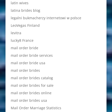
latin wives
latina brides blog
legalni bukmacherzy internetowi w polsce
LeoVegas Finland
levitra
lucky8 France
mail order bride
mail order bride services
mail order bride usa
mail order brides
mail order brides catalog
mail order brides for sale
mail order brides online
mail order brides usa
Mail Order Marriage Statistics