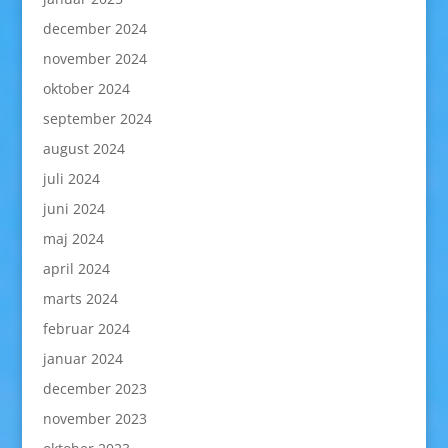
december 2024
november 2024
oktober 2024
september 2024
august 2024
juli 2024
juni 2024
maj 2024
april 2024
marts 2024
februar 2024
januar 2024
december 2023
november 2023