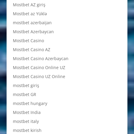
Mostbet AZ giriş
Mostbet az Yüklə
mostbet azerbaijan
Mostbet Azerbaycan
Mostbet Casino
Mostbet Casino AZ
Mostbet Casino Azerbaycan
Mostbet Casino Online UZ
Mostbet Casino UZ Online
mostbet giriş
mostbet GR
mostbet hungary
Mostbet India
mostbet italy
mostbet kirish