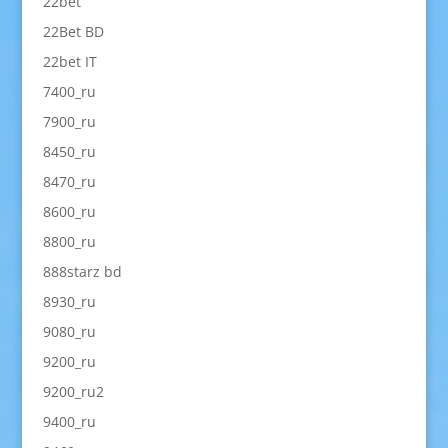
22bet
22Bet BD
22bet IT
7400_ru
7900_ru
8450_ru
8470_ru
8600_ru
8800_ru
888starz bd
8930_ru
9080_ru
9200_ru
9200_ru2
9400_ru