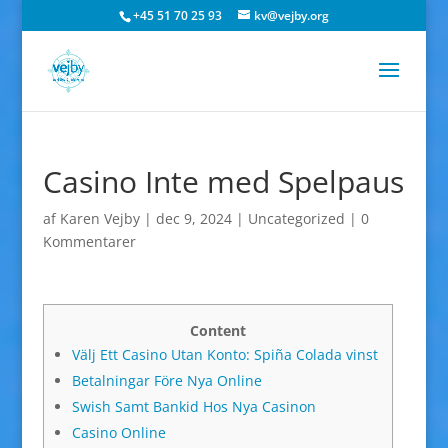
+45 51 70 25 93
kv@vejby.org
Casino Inte med Spelpaus
af
Karen Vejby
|
dec 9, 2024
|
Uncategorized
|
0
Kommentarer
Content
Välj Ett Casino Utan Konto: Spiña Colada vinst
Betalningar Före Nya Online
Swish Samt Bankid Hos Nya Casinon
Casino Online