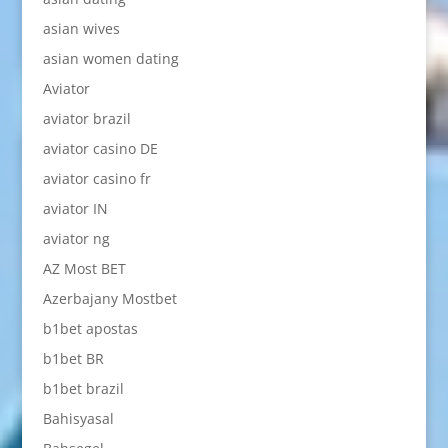
asian wives
asian women dating
Aviator
aviator brazil
aviator casino DE
aviator casino fr
aviator IN
aviator ng
AZ Most BET
Azerbajany Mostbet
b1bet apostas
b1bet BR
b1bet brazil
Bahisyasal