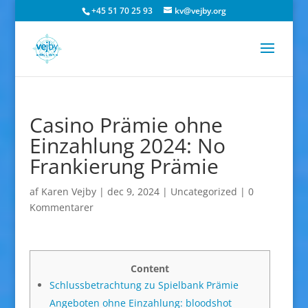
+45 51 70 25 93
kv@vejby.org
Casino Prämie ohne
Einzahlung 2024: No
Frankierung Prämie
af
Karen Vejby
|
dec 9, 2024
|
Uncategorized
|
0
Kommentarer
Content
Schlussbetrachtung zu Spielbank Prämie
Angeboten ohne Einzahlung: bloodshot