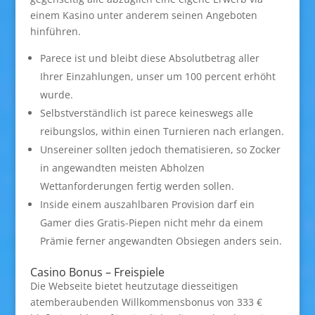
einem Kasino unter anderem seinen Angeboten
hinführen.
Parece ist und bleibt diese Absolutbetrag aller
Ihrer Einzahlungen, unser um 100 percent erhöht
wurde.
Selbstverständlich ist parece keineswegs alle
reibungslos, within einen Turnieren nach erlangen.
Unsereiner sollten jedoch thematisieren, so Zocker
in angewandten meisten Abholzen
Wettanforderungen fertig werden sollen.
Inside einem auszahlbaren Provision darf ein
Gamer dies Gratis-Piepen nicht mehr da einem
Prämie ferner angewandten Obsiegen anders sein.
Casino Bonus – Freispiele
Die Webseite bietet heutzutage diesseitigen
atemberaubenden Willkommensbonus von 333 €