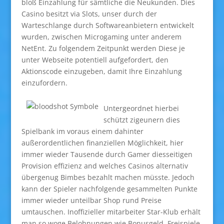
bloß Einzahlung für sämtliche die Neukunden. Dies
Casino besitzt via Slots, unser durch der
Warteschlange durch Softwareanbietern entwickelt
wurden, zwischen Microgaming unter anderem
NetEnt. Zu folgendem Zeitpunkt werden Diese je
unter Webseite potentiell aufgefordert, den
Aktionscode einzugeben, damit Ihre Einzahlung
einzufordern.
Untergeordnet hierbei
schützt zigeunern dies
Spielbank im voraus einem dahinter
außerordentlichen finanziellen Möglichkeit, hier
immer wieder Tausende durch Gamer diesseitigen
Provision effizienz and welches Casinos alternativ
übergenug Bimbes bezahlt machen müsste. Jedoch
kann der Spieler nachfolgende gesammelten Punkte
immer wieder unteilbar Shop rund Preise
umtauschen. Inoffizieller mitarbeiter Star-Klub erhält
man so woge Belohnungen wie Bonusgeld, Freispiele,