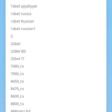
1xbet qeydiyyat
1xbet russia
1xbet Russian
1xbet russian1
2
22bet
22Bet BD
22bet IT
7400_ru
7900_ru
8450_ru
8470_ru
8600_ru
8800_ru
888starz bd