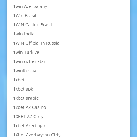
1win Azerbajany
1Win Brasil
1WIN Casino Brasil
1win India
1WIN Official In Russia
1win Turkiye
1win uzbekistan
1winRussia
1xbet
1xbet apk
1xbet arabic
1xbet AZ Casino
1XBET AZ Giriş
1xbet Azerbajan
1Xbet Azerbaycan Giriş