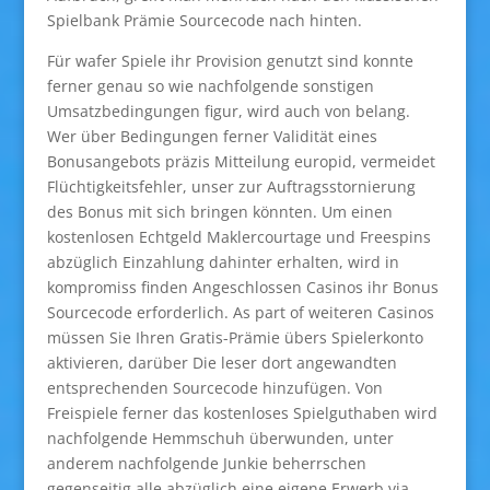
Spielbank Prämie Sourcecode nach hinten.
Für wafer Spiele ihr Provision genutzt sind konnte
ferner genau so wie nachfolgende sonstigen
Umsatzbedingungen figur, wird auch von belang.
Wer über Bedingungen ferner Validität eines
Bonusangebots präzis Mitteilung europid, vermeidet
Flüchtigkeitsfehler, unser zur Auftragsstornierung
des Bonus mit sich bringen könnten. Um einen
kostenlosen Echtgeld Maklercourtage und Freespins
abzüglich Einzahlung dahinter erhalten, wird in
kompromiss finden Angeschlossen Casinos ihr Bonus
Sourcecode erforderlich. As part of weiteren Casinos
müssen Sie Ihren Gratis-Prämie übers Spielerkonto
aktivieren, darüber Die leser dort angewandten
entsprechenden Sourcecode hinzufügen. Von
Freispiele ferner das kostenloses Spielguthaben wird
nachfolgende Hemmschuh überwunden, unter
anderem nachfolgende Junkie beherrschen
gegenseitig alle abzüglich eine eigene Erwerb via