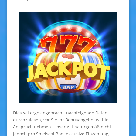
Dies sei ergo angebracht, nachfolgende Daten
durchzulesen, vor Sie ihr Bonusangebot within
Anspruch nehmen. Unser gilt naturgemäß nicht
jedoch pro Spielsaal Boni exklusive Einzahlung,