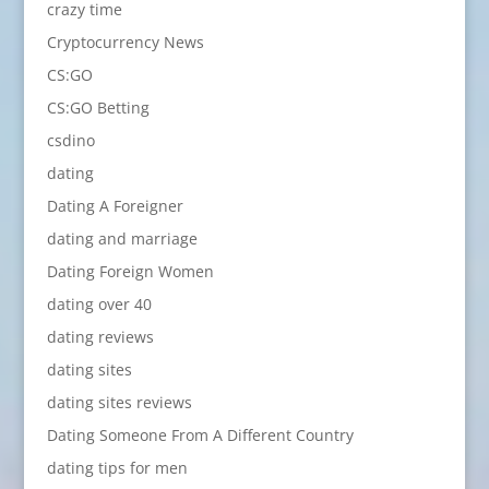
crazy time
Cryptocurrency News
CS:GO
CS:GO Betting
csdino
dating
Dating A Foreigner
dating and marriage
Dating Foreign Women
dating over 40
dating reviews
dating sites
dating sites reviews
Dating Someone From A Different Country
dating tips for men