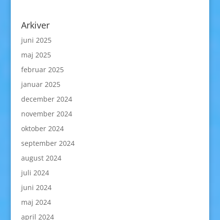
Arkiver
juni 2025
maj 2025
februar 2025
januar 2025
december 2024
november 2024
oktober 2024
september 2024
august 2024
juli 2024
juni 2024
maj 2024
april 2024