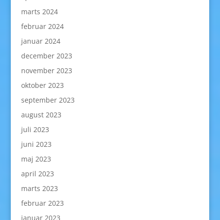
marts 2024
februar 2024
januar 2024
december 2023
november 2023
oktober 2023
september 2023
august 2023
juli 2023
juni 2023
maj 2023
april 2023
marts 2023
februar 2023
januar 2023