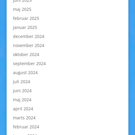
juni 2025
maj 2025
februar 2025
januar 2025
december 2024
november 2024
oktober 2024
september 2024
august 2024
juli 2024
juni 2024
maj 2024
april 2024
marts 2024
februar 2024