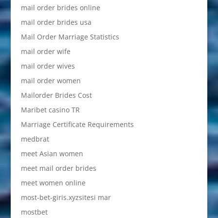
mail order brides online
mail order brides usa
Mail Order Marriage Statistics
mail order wife
mail order wives
mail order women
Mailorder Brides Cost
Maribet casino TR
Marriage Certificate Requirements
medbrat
meet Asian women
meet mail order brides
meet women online
most-bet-giris.xyzsitesi mar
mostbet