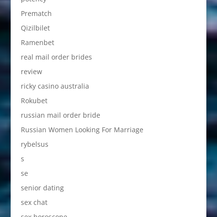
Prematch
Qizilbilet
Ramenbet
real mail order brides
review
ricky casino australia
Rokubet
russian mail order bride
Russian Women Looking For Marriage
rybelsus
s
se
senior dating
sex chat
sex horoscope