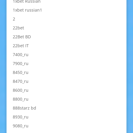
1xbet Russian
1xbet russian1
2
22bet
22Bet BD
22bet IT
7400_ru
7900_ru
8450_ru
8470_ru
8600_ru
8800_ru
888starz bd
8930_ru
9080_ru