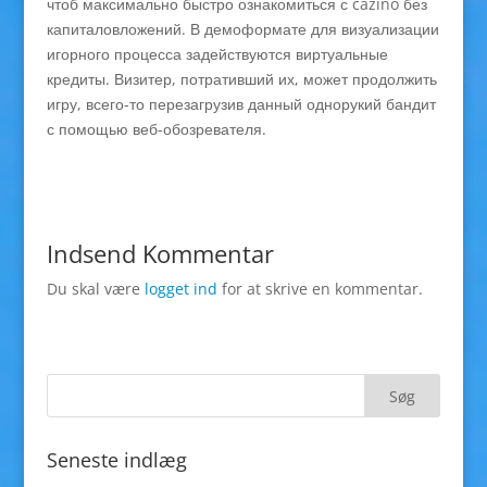
чтоб максимально быстро ознакомиться с cazino без
капиталовложений. В демоформате для визуализации
игорного процесса задействуются виртуальные
кредиты. Визитер, потративший их, может продолжить
игру, всего-то перезагрузив данный однорукий бандит
с помощью веб-обозревателя.
Indsend Kommentar
Du skal være
logget ind
for at skrive en kommentar.
Seneste indlæg