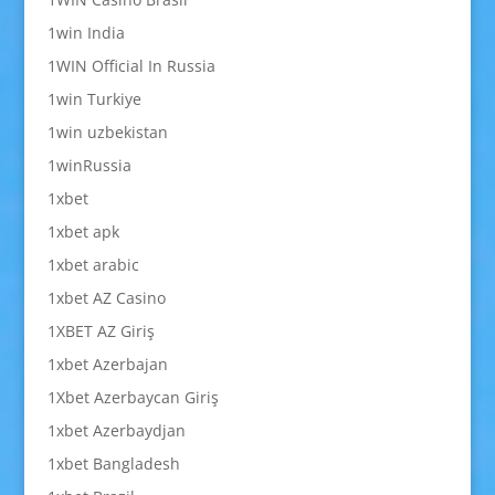
1win India
1WIN Official In Russia
1win Turkiye
1win uzbekistan
1winRussia
1xbet
1xbet apk
1xbet arabic
1xbet AZ Casino
1XBET AZ Giriş
1xbet Azerbajan
1Xbet Azerbaycan Giriş
1xbet Azerbaydjan
1xbet Bangladesh