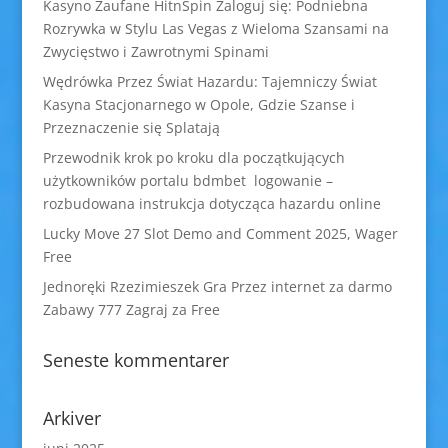
Kasyno Zaufane HitnSpin Zaloguj się: Podniebna
Rozrywka w Stylu Las Vegas z Wieloma Szansami na
Zwycięstwo i Zawrotnymi Spinami
Wędrówka Przez Świat Hazardu: Tajemniczy Świat
Kasyna Stacjonarnego w Opole, Gdzie Szanse i
Przeznaczenie się Splatają
Przewodnik krok po kroku dla początkujących
użytkowników portalu bdmbet logowanie –
rozbudowana instrukcja dotycząca hazardu online
Lucky Move 27 Slot Demo and Comment 2025, Wager
Free
Jednoręki Rzezimieszek Gra Przez internet za darmo
Zabawy 777 Zagraj za Free
Seneste kommentarer
Arkiver