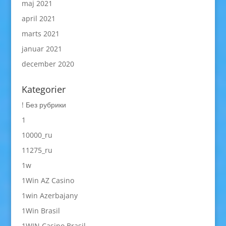
maj 2021
april 2021
marts 2021
januar 2021
december 2020
Kategorier
! Без рубрики
1
10000_ru
11275_ru
1w
1Win AZ Casino
1win Azerbajany
1Win Brasil
1WIN Casino Brasil