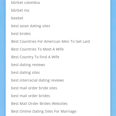
bbrbet colombia
bbrbet mx
beebet
best asian dating sites
best brides
Best Countries For American Men To Get Laid
Best Countries To Meet A Wife
Best Country To Find A Wife
best dating reviews
best dating sites
best interracial dating reviews
best mail order bride sites
best mail order brides
Best Mail Order Brides Websites
Best Online Dating Sites For Marriage