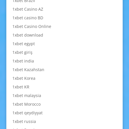
1xbet Brazil
1xbet Casino AZ
1xbet casino BD
1xbet Casino Online
1xbet download
1xbet egypt
1xbet giriş
1xbet india
1xbet Kazahstan
1xbet Korea
1xbet KR
1xbet malaysia
1xbet Morocco
1xbet qeydiyyat
1xbet russia