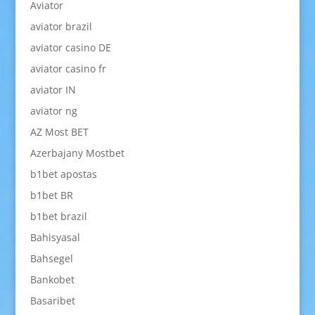
Aviator
aviator brazil
aviator casino DE
aviator casino fr
aviator IN
aviator ng
AZ Most BET
Azerbajany Mostbet
b1bet apostas
b1bet BR
b1bet brazil
Bahisyasal
Bahsegel
Bankobet
Basaribet