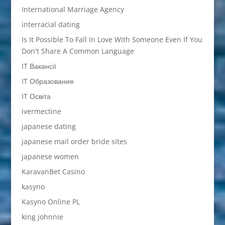
International Marriage Agency
interracial dating
Is It Possible To Fall In Love With Someone Even If You
Don't Share A Common Language
IT Вакансії
IT Образование
IT Освіта
ivermectine
japanese dating
japanese mail order bride sites
japanese women
KaravanBet Casino
kasyno
Kasyno Online PL
king johnnie